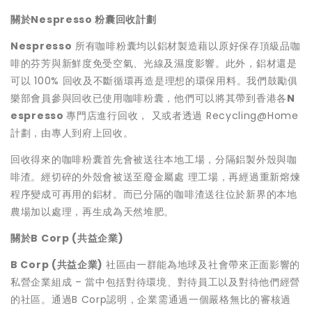
關於Nespresso 粉囊回收計劃
Nespresso
所有咖啡粉囊均以鋁材製造藉以原好保存頂級品咖
啡的芬芳與新鮮度免受空氣、光線及濕度影響。此外，鋁材還是
可以 100% 回收及不斷循環再造是理想的環保用料。我們鼓勵俱
樂部會員參與回收已使用咖啡粉囊，他們可以將其帶到香港各
N
espresso
專門店進行回收， 又或者透過 Recycling@Home
計劃，由專人到府上回收。
回收得來的咖啡粉囊首先會被送往本地工場，分隔鋁製外殼與咖
啡渣。經切碎的外殼會被送至廢金屬處 理工場，再經過重新熔煉
程序變成可再用的鋁材。而已分隔的咖啡渣送往位於新界的本地
農場加以處理，再生成為天然堆肥。
關於B Corp (共益企業)
B Corp (共益企業)
社區由一群能為地球及社會帶來正面影響的
私營企業組成 – 當中包括對待環境、對待員工以及對待他們經營
的社區。通過B Corp認明，企業需通過一個嚴格無比的審核過