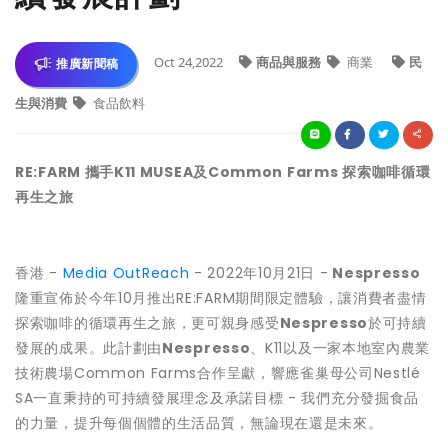
Oct 24,2022
商品與服務
商業
民
推廣新聞稿
生與消費
食品飲料
RE:FARM 攜手K11 MUSEA及Common Farms 探索咖啡循環
再生之旅
香港 -
Media OutReach
- 2022年10月21日 -
Nespresso
隆重宣佈於今年10月推出RE:FARM期間限定體驗，讓消費者盡情
探索咖啡的循環再生之旅，更可親身感受
Nespresso
於可持續
發展的成果。此計劃由
Nespresso
、K11以及一家本地室內農業
技術農場Common Farms合作呈獻，響應雀巢母公司Nestlé
SA一直秉持的可持續發展理念及
承諾
目標 - 我們充分發掘食品
的力量，提升每個個體的生活品質，無論現在還是未來。