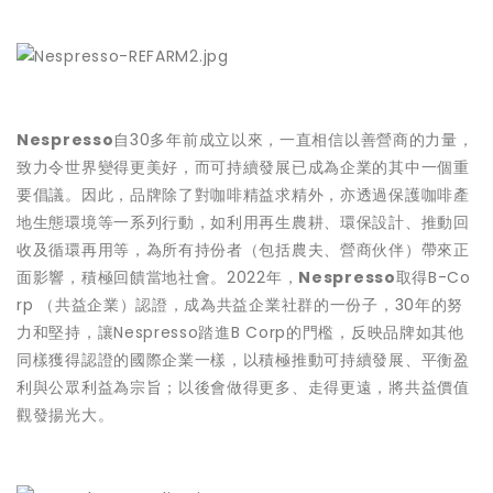
Nespresso
自30多年前成立以來，一直相信以善營商的力量，
致力令世界變得更美好，而可持續發展已成為企業的其中一個重
要倡議。因此，品牌除了對咖啡精益求精外，亦透過保護咖啡產
地生態環境等一系列行動，如利用再生農耕、環保設計、推動回
收及循環再用等，為所有持份者（包括農夫、營商伙伴）帶來正
面影響，積極回饋當地社會。2022年，
Nespresso
取得B-Co
rp （共益企業）認證，成為共益企業社群的一份子，30年的努
力和堅持，讓Nespresso踏進B Corp的門檻，反映品牌如其他
同樣獲得認證的國際企業一樣，以積極推動可持續發展、平衡盈
利與公眾利益為宗旨；以後會做得更多、走得更遠，將共益價值
觀發揚光大。