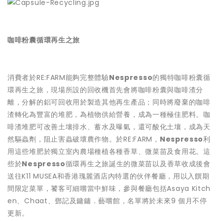
咖啡粉囊循環再生之旅
消費者於RE:FARM能夠完整體驗
Nespresso
的獨特咖啡粉囊循
環再生之旅，現場所設的回收機首先會將咖啡粉囊與咖啡渣分
離，分解的鋁可回收用於製造其他再生產品；同時將廢棄的咖啡
渣轉化為豐富的堆肥，為植物供給營養，成為一種極佳肥料。咖
啡渣堆肥可改善土壤排水、蓄水及曝氣，還可酸化土壤，成為天
然驅蟲劑，阻止害蟲破壞農作物。於RE:FARM，
Nespresso
利
用這些堆肥於獨立室內農場種植各種香草、微菜苗及食用花。這
些於
Nespresso
循環再生之旅誕生的微菜苗以及香草收成後會
送往K11 MUSEA和香港瑰麗酒店內特選的伙伴餐廳，用以入饌期
間限定菜單，饕客可細嚐當中鮮味，參與餐廳包括Asaya Kitch
en、Chaat、鄧記及鏞鏞．藝嚐館，名單將於未來9 個月不停
更新。