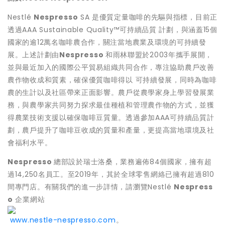
Nestlé
Nespresso
SA 是優質定量咖啡的先驅與指標，目前正
透過AAA Sustainable Quality™可持續品質 計劃，與涵蓋15個
國家的逾12萬名咖啡農合作，關注當地農業及環境的可持續發
展。上述計劃由
Nespresso
和雨林聯盟於2003年攜手展開，
並與最近加入的國際公平貿易組織共同合作，專注協助農戶改善
農作物收成和質素，確保優質咖啡得以 可持續發展，同時為咖啡
農的生計以及社區帶來正面影響。農戶從農學家身上學習發展業
務，與農學家共同努力探求最佳種植和管理農作物的方式，並獲
得農業技術支援以確保咖啡豆質量。透過參加AAA可持續品質計
劃，農戶提升了咖啡豆收成的質量和產量，更提高當地環境及社
會福利水平。
Nespresso
總部設於瑞士洛桑，業務遍佈84個國家，擁有超
過14,250名員工。至2019年，其於全球零售網絡已擁有超過810
間專門店。有關我們的進一步詳情，請瀏覽Nestlé
Nespress
o
企業網站
www.nestle-nespresso.com
。