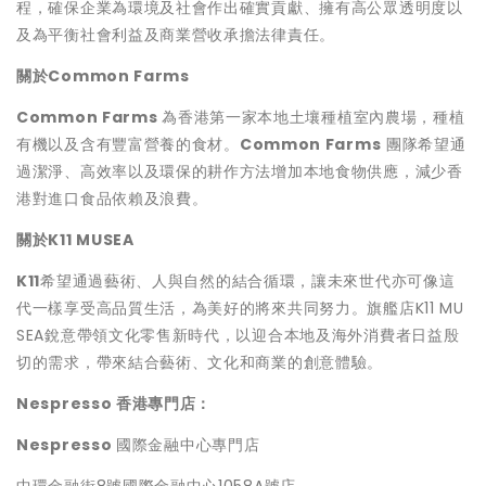
程，確保企業為環境及社會作出確實貢獻、擁有高公眾透明度以
及為平衡社會利益及商業營收承擔法律責任。
關於Common Farms
Common Farms
為香港第一家本地土壤種植室內農場，種植
有機以及含有豐富營養的食材。
Common Farms
團隊希望通
過潔淨、高效率以及環保的耕作方法增加本地食物供應，減少香
港對進口食品依賴及浪費。
關於K11 MUSEA
K11
希望通過藝術、人與自然的結合循環，讓未來世代亦可像這
代一樣享受高品質生活，為美好的將來共同努力。旗艦店K11 MU
SEA銳意帶領文化零售新時代，以迎合本地及海外消費者日益殷
切的需求，帶來結合藝術、文化和商業的創意體驗。
Nespresso 香港專門店：
Nespresso
國際金融中心專門店