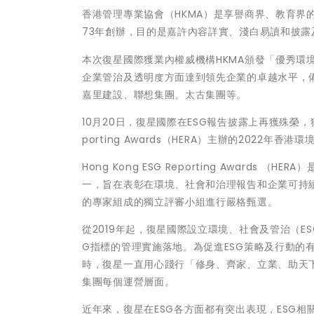
香港管理專業協會（HKMA）是享譽商界、教育界
73年創辦，目的是嘉許內容詳實、淺白易讀和披
本次復星國際獲業內權威機構HKMA頒發「優秀環
企業管治及透明度方面達到領先企業的卓越水平，
嘉里建設、聯想集團、太古集團等。
10月20日，復星國際在ESG報告披露上再獲殊榮，獲
porting Awards（HERA）主辦的2022年
Hong Kong ESG Reporting Awar
一，旨在表彰在環境、社會和治理報告和企業可持
的專家組成的獨立評審小組進行嚴格甄選。
從2019年起，復星國際設立環境、社會及管治（E
G指標的管理實施落地。為促進ESG策略及行動的
時，復星一直用心踐行「修身、齊家、立業、助天
集團每個運營層面。
近年來，復星在ESG各方面都有突出表現，ESG相關