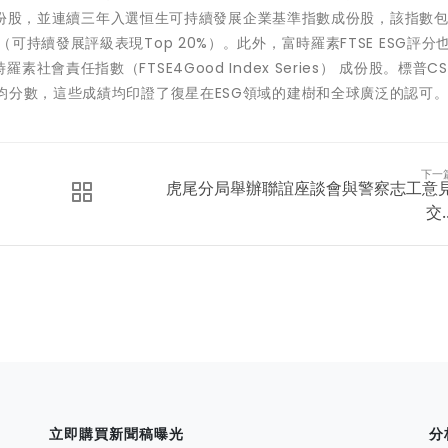
0）成份股，並連續三年入選恒生可持續發展企業基準指數成份股，該指數
持續發展評級表現Top 20%）。此外，富時羅素FTSE ESG評分
責任指數（FTSE4Good Index Series） 成份股。標普CSA
均分數，這些成績均印證了復星在ESG領域的建樹和全球廣泛的認可
下一
虎尾分局舉辦聯誼座談會與警察志工意
交..
立即購買新聞稿曝光
分