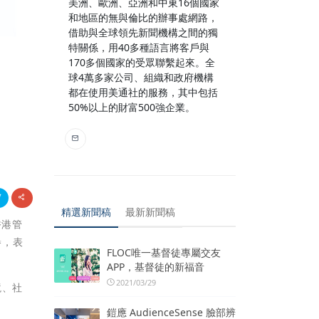
美洲、歐洲、亞洲和中東16個國家
和地區的無與倫比的辦事處網路，
借助與全球領先新聞機構之間的獨
特關係，用40多種語言將客戶與
170多個國家的受眾聯繫起來。全
球4萬多家公司、組織和政府機構
都在使用美通社的服務，其中包括
50%以上的財富500強企業。
精選新聞稿
最新新聞稿
香港管
譽，表
FLOC唯一基督徒專屬交友
APP，基督徒的新福音
2021/03/29
境、社
鎧應 AudienceSense 臉部辨