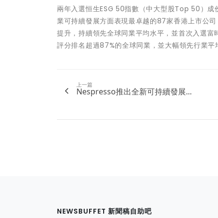
兩年入選恒生ESG 50指數（中大型股Top 5
業可持續發展方面表現最卓越的87家香港上市公司（可
提升，持續領先全球同業平均水平，並首次入選富時羅素社會
評分排名超過87%的全球同業，並大幅領先行業平
上一篇
Nespresso推出全新可持續發展...
NEWSBUFFET 新聞稿自助吧