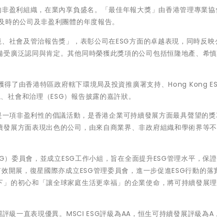
的非盈利組織，在業內享負盛名。「最佳年報大獎」由香港管理專業協會
露及時的公司及非盈利團體的年度報告。
境、社會及管治報告獎」，表彰公司在ESG方面的卓越表現，同時反映
備受廣泛認同與肯定。其他同時榮獲此獎項的公司包括恒隆地產、希
得了由香港特區政府轄下環境局及投資推廣署支持、Hong Kong ESG
香港環境、社會和治理（ESG）報告披露的嘉許狀。
ds （HERA）是一項非盈利性的倡議活動，是香港企業可持續發展方面最具聲望的
續發展方面表現出色的公司，由來自商業界、非政府組織和學術界等
SG）委員會，並成立ESG工作小組，旨在全面提升ESG管理水平，保證
有效開展，復星國際亦成立ESG管理委員會，進一步促進ESG行動的落
下」的初心和「讓全球家庭生活更幸福」的企業使命，將可持續發展
評級一直表現優異。MSCI ESG評級為AA，恒生可持續發展評級為A