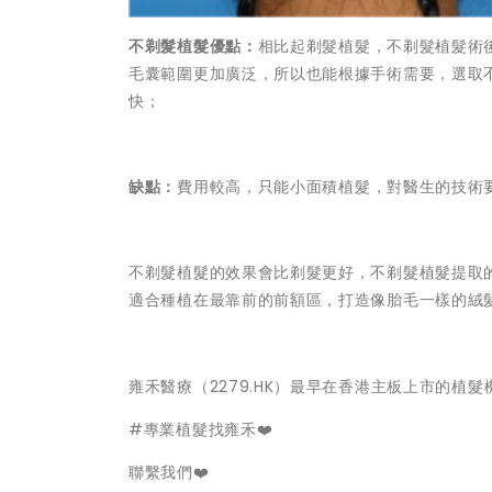
不剃髮植髮優點：
相比起剃髮植髮，不剃髮植髮術
毛囊範圍更加廣泛，所以也能根據手術需要，選取
快；
缺點：
費用較高，只能小面積植髮，對醫生的技術
不剃髮植髮的效果會比剃髮更好，不剃髮植髮提取
適合種植在最靠前的前額區，打造像胎毛一樣的絨
雍禾醫療（2279.HK）最早在香港主板上市的植
#專業植髮找雍禾❤️
聯繫我們❤️