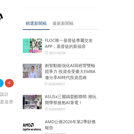
精選新聞稿
最新新聞稿
FLOC唯一基督徒專屬交友
APP，基督徒的新福音
2021/03/29
創智動能強化AI與經營雙軸
競爭力 投資長受臺大EMBA
邀分享AI時代投資思維
2026/08/07
合設計
ASUSx三麗鷗耍酷聯萌 潮玩
只是這些
開學祭搶抱AI筆電！
2026/08/07
AMD公佈2026年第2季財務
報告