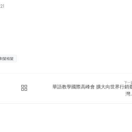
21
剃髮植髮
下一
華語教學國際高峰會 擴大向世界行銷
灣..