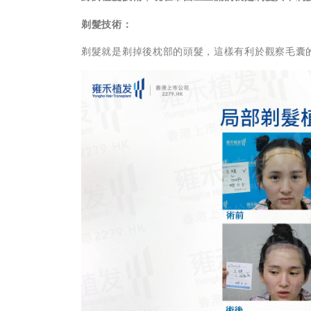
剃髮技術：
剃髮就是剃掉後枕部的頭髮，這樣有利於觀察毛囊