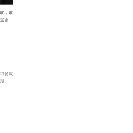
提取，取
度還更
的絨髮就
尬期。