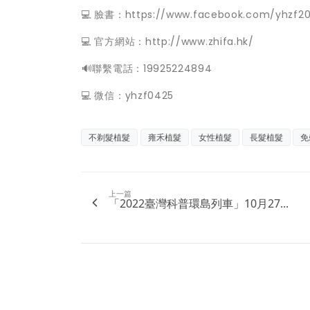
💻 臉書：https://www.facebook.com/yhzf20
💻 官方網站：http://www.zhifa.hk/
️🔊聯繫電話：19925224894
💻 微信：yhzf0425
不剃髮植髮
雍禾植髮
女性植髮
長髮植髮
免
上一篇
「2022臺灣科普環島列車」10月27...