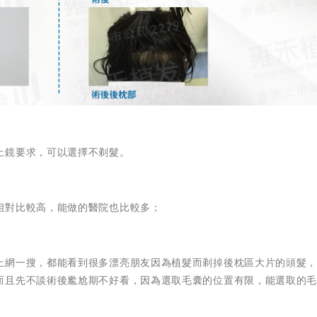
上鏡要求，可以選擇不剃髮。
相對比較高，能做的醫院也比較多；
上網一搜，都能看到很多漂亮朋友因為植髮而剃掉後枕區大片的頭髮
而且先不談術後尷尬期不好看，因為選取毛囊的位置有限，能選取的