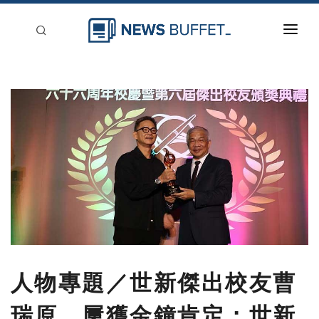
回到首頁
新聞稿分類
登入
刊登
人物專題／世新傑出校友曹
瑞原 屢獲金鐘肯定：世新