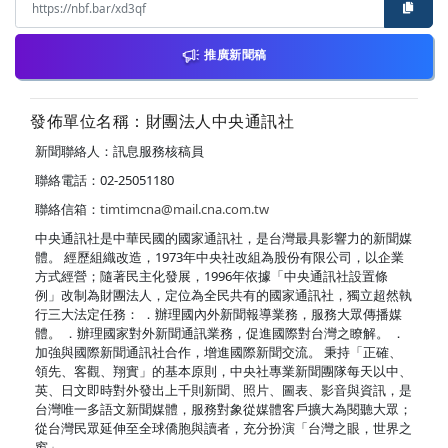
推廣新聞稿
發佈單位名稱：財團法人中央通訊社
新聞聯絡人：訊息服務核稿員
聯絡電話：02-25051180
聯絡信箱：
timtimcna@mail.cna.com.tw
中央通訊社是中華民國的國家通訊社，是台灣最具影響力的新聞媒
體。 經歷組織改造，1973年中央社改組為股份有限公司，以企業
方式經營；隨著民主化發展，1996年依據「中央通訊社設置條
例」改制為財團法人，定位為全民共有的國家通訊社，獨立超然執
行三大法定任務： ．辦理國內外新聞報導業務，服務大眾傳播媒
體。 ．辦理國家對外新聞通訊業務，促進國際對台灣之瞭解。 ．
加強與國際新聞通訊社合作，增進國際新聞交流。 秉持「正確、
領先、客觀、翔實」的基本原則，中央社專業新聞團隊每天以中、
英、日文即時對外發出上千則新聞、照片、圖表、影音與資訊，是
台灣唯一多語文新聞媒體，服務對象從媒體客戶擴大為閱聽大眾；
從台灣民眾延伸至全球僑胞與讀者，充分扮演「台灣之眼，世界之
窗」。