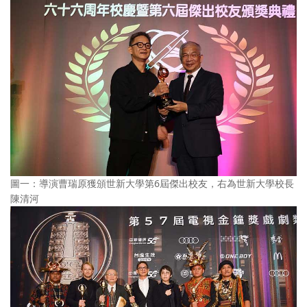
圖一：導演曹瑞原獲頒世新大學第6屆傑出校友，右為世新大學校長
陳清河