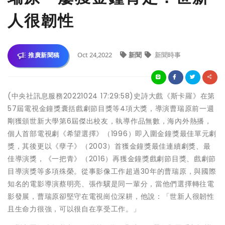
人很韌性
Oct 24,2022
新聞
新聞時事
推廣新聞稿
(中央社訊息服務20221024 17:29:58)史詩大戲《斯卡羅》在第
57屆電視金鐘獎囊括戲劇節目獎等4項大獎，導演曹瑞原前一週
剛獲頒世新大學第6屆傑出校友，執導作品無數，海內外熱播，
個人首部電視劇《希望選擇》（1996）即入圍金鐘獎最佳單元劇
獎，其後更以《孽子》（2003）首獲金鐘獎最佳連續劇獎、最
佳導演獎，《一把青》（2016）再獲金鐘獎戲劇節目獎、戲劇節
目導演獎等多項殊榮。從事影像工作超過30年的曹瑞原，與國際
知名的電影導演蔡明亮、張作驥是同一輩分，當他們選擇轉往電
影發展，曹瑞原卻堅守在電視崗位深耕，他說：「世新人很韌性
且生命力很強，可以很自在享受工作。」