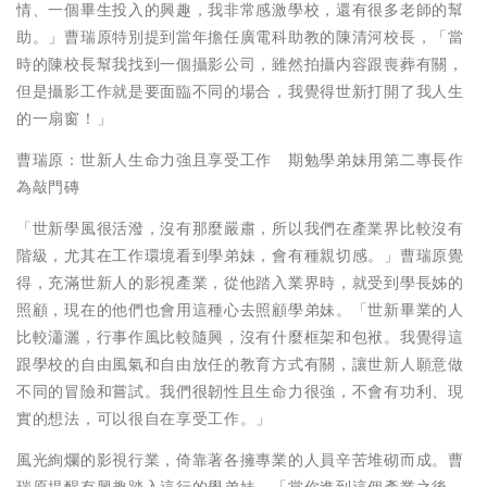
情、一個畢生投入的興趣，我非常感激學校，還有很多老師的幫
助。」曹瑞原特別提到當年擔任廣電科助教的陳清河校長，「當
時的陳校長幫我找到一個攝影公司，雖然拍攝内容跟喪葬有關，
但是攝影工作就是要面臨不同的場合，我覺得世新打開了我人生
的一扇窗！」
曹瑞原：世新人生命力強且享受工作 期勉學弟妹用第二專長作
為敲門磚
「世新學風很活潑，沒有那麼嚴肅，所以我們在產業界比較沒有
階級，尤其在工作環境看到學弟妹，會有種親切感。」曹瑞原覺
得，充滿世新人的影視產業，從他踏入業界時，就受到學長姊的
照顧，現在的他們也會用這種心去照顧學弟妹。「世新畢業的人
比較瀟灑，行事作風比較隨興，沒有什麼框架和包袱。我覺得這
跟學校的自由風氣和自由放任的教育方式有關，讓世新人願意做
不同的冒險和嘗試。我們很韌性且生命力很強，不會有功利、現
實的想法，可以很自在享受工作。」
風光絢爛的影視行業，倚靠著各擁專業的人員辛苦堆砌而成。曹
瑞原提醒有興趣踏入這行的學弟妹，「當你進到這個產業之後，