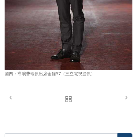
圖四：導演曹瑞原出席金鐘57（三立電視提供）