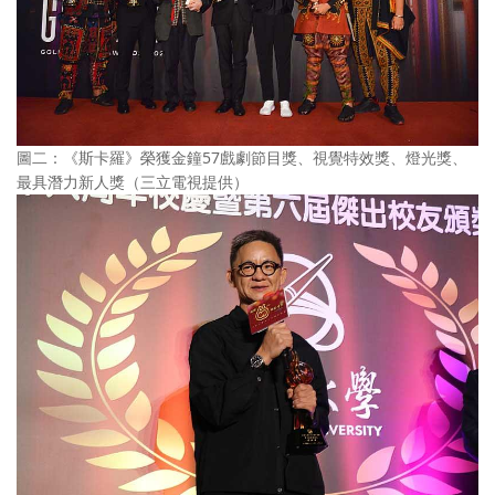
圖二：《斯卡羅》榮獲金鐘57戲劇節目獎、視覺特效獎、燈光獎、
最具潛力新人獎（三立電視提供）