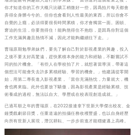
你才知道你的工作大概只比礦工稍微好一些，因爲拍片每天都會
弄得全身髒今兮的。但你也會看到人性最美的東西，所以你會不
自覺的上癮，必須得要很長時間累積，你才會獨當一面。困頓、
窘迫的生活，你要熬得住！能夠熬得住不抱怨，是因爲你對這個
工作充滿興趣且熱情不減，因此才能夠繼續往下走。」
曹瑞原期勉學弟妹們，要先了解自己對於影視產業的興趣，投入
之後不要太好高驚遠，趕快累積本身的能力和經驗，不斷嘗試不
同的拍片機會。「有些人在學校拍了片，就想著當導演，帶著這
個想法可能會失去許多累積經驗、學習的機會。」他建議從零開
始，用第二專長進入影視產業，「當你充滿熱忱，力量就大，機
會也將來臨。此外也要放下驕傲，因為影視產業是經驗累積、技
術養成的過程，無法以自大、學歷或在校表現創造成就。」
已過耳順之年的曹瑞原，在2022接連拿下世新大學傑出校友、金
鐘獎戲劇節目獎，任重道遠的拍攝任務收穫豐盛，也以自身經歷
向所有世新人展現，潛沉耕耘、一步步前進才能穩健邁上高峰。