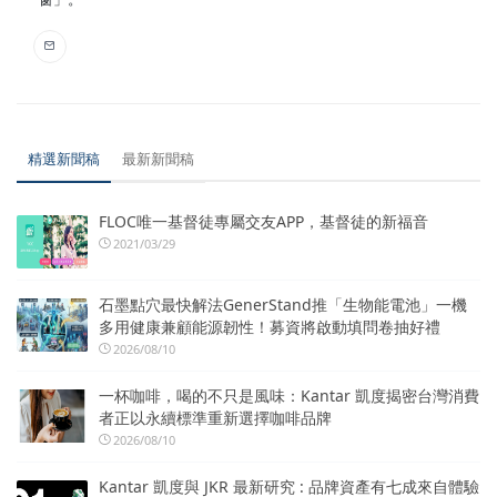
精選新聞稿
最新新聞稿
FLOC唯一基督徒專屬交友APP，基督徒的新福音
2021/03/29
石墨點穴最快解法GenerStand推「生物能電池」一機
多用健康兼顧能源韌性！募資將啟動填問卷抽好禮
2026/08/10
一杯咖啡，喝的不只是風味：Kantar 凱度揭密台灣消費
者正以永續標準重新選擇咖啡品牌
2026/08/10
Kantar 凱度與 JKR 最新研究 : 品牌資產有七成來自體驗