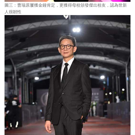
圖三：曹瑞原屢獲金鐘肯定，更獲得母校頒發傑出校友，認為世新
人很韌性