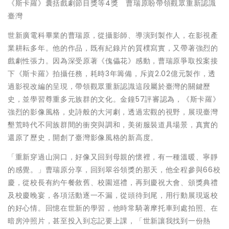
《斯卡羅》囊括戲劇節目獎等4獎 曹瑞原盼帶領觀眾重新認識
臺灣
世新廣電科畢業的曹瑞原，從攝影師、導演到製作人，在影視產
業耕耘多年。他的作品，既有紀錄片的質樸寫實，又帶著強烈的
戲劇性張力。因為深受原著《傀儡花》感動，曹瑞原爭取投案接
下《斯卡羅》拍攝任務，耗時3年籌備，斥資2.02億元製作，透
過影視改編的呈現，帶領觀眾重新認識這段屬於臺灣的關鍵歷
史，並學習尊重多元族群的文化。金鐘57評審認為，《斯卡羅》
強烈的影像風格，史詩般的大河劇，透過宏觀的視野，展現臺灣
墾荒時代不同族群間的衝突與調和，美術服裝道具場景，真實的
還原了歷史，開創了臺灣影像風格的新高度。
「重新穿過山洞口，好像又回到母親的懷裡，有一種溫暖、寧靜
的感覺。」曹瑞原分享，回到翠谷領獎的那天，他全程參與66校
慶，從校長有約午餐敘舊、校園巡禮，再到慶祝大會、頒獎典禮
及校慶晚宴，各項活動逐一不漏，從頭待到尾，用行動展現返校
的好心情。回憶在世新的學習，他時常騎著摩托車到處拍照、在
暗房沖照片，甚至投入到忘記要上課，「世新讓我找到一份熱