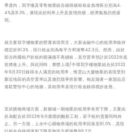
季度內，寫字樓及零售物業組合錄得續租租金負增長分別為4.
4%及8.3%，展現由於利率上升及疫情持續，經濟氣氛仍然疲
弱。
就主要寫字樓物業的營運表現而言，大新金融中心的租用率維持
穩定於91.3%，現行租金則為每平方呎港幣42.3元。然而，由於
部分跨國租戶於租約期滿後不再續租，其空置率預計於2022年底
前將會上升。與此同時，整體上環/中環寫字樓物業組合於2022
年9月30日錄得令人滿意的租用率，惟雲山大廈物業的表現受到
鄰近地區的高空置率以及激烈競爭所影響。相反隨著一家甜品店
進駐豐怡中心的地舖，其租用率及現行租金錄得穩步改善。
至於購物商場方面，新都城一期物業的租用率有所下降，主要由
於為配合於2022年9月展開的翻新工程，若干租約需要同時終
止。另一方面，上水中心購物商場的租用率回落至91.0%，其現
行租金亦錄得溫和下降至每平方呎港幣99.2元。