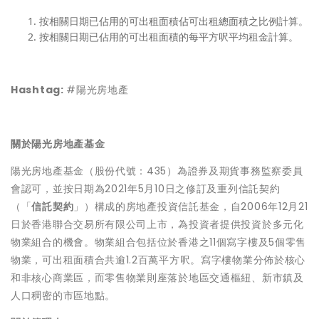
按相關日期已佔用的可出租面積佔可出租總面積之比例計算。
按相關日期已佔用的可出租面積的每平方呎平均租金計算。
Hashtag:
#陽光房地產
關於陽光房地產基金
陽光房地產基金（股份代號：435）為證券及期貨事務監察委員
會認可，並按日期為2021年5月10日之修訂及重列信託契約
（「
信託契約
」）構成的房地產投資信託基金，自2006年12月21
日於香港聯合交易所有限公司上市，為投資者提供投資於多元化
物業組合的機會。物業組合包括位於香港之11個寫字樓及5個零售
物業，可出租面積合共逾1.2百萬平方呎。寫字樓物業分佈於核心
和非核心商業區，而零售物業則座落於地區交通樞紐、新市鎮及
人口稠密的市區地點。