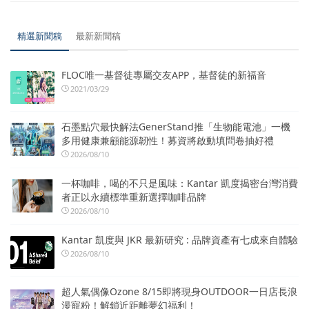
精選新聞稿
最新新聞稿
FLOC唯一基督徒專屬交友APP，基督徒的新福音
2021/03/29
石墨點穴最快解法GenerStand推「生物能電池」一機
多用健康兼顧能源韌性！募資將啟動填問卷抽好禮
2026/08/10
一杯咖啡，喝的不只是風味：Kantar 凱度揭密台灣消費
者正以永續標準重新選擇咖啡品牌
2026/08/10
Kantar 凱度與 JKR 最新研究 : 品牌資產有七成來自體驗
2026/08/10
超人氣偶像Ozone 8/15即將現身OUTDOOR一日店長浪
漫寵粉！解鎖近距離夢幻福利！