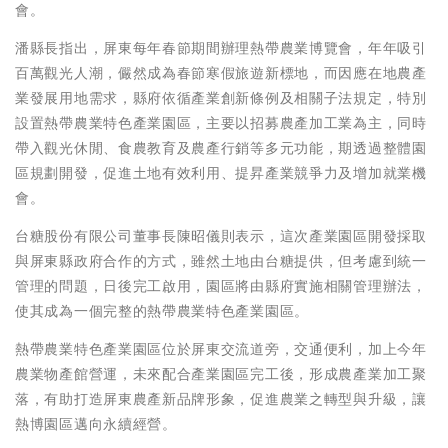
會。
潘縣長指出，屏東每年春節期間辦理熱帶農業博覽會，年年吸引
百萬觀光人潮，儼然成為春節寒假旅遊新標地，而因應在地農產
業發展用地需求，縣府依循產業創新條例及相關子法規定，特別
設置熱帶農業特色產業園區，主要以招募農產加工業為主，同時
帶入觀光休閒、食農教育及農產行銷等多元功能，期透過整體園
區規劃開發，促進土地有效利用、提昇產業競爭力及增加就業機
會。
台糖股份有限公司董事長陳昭儀則表示，這次產業園區開發採取
與屏東縣政府合作的方式，雖然土地由台糖提供，但考慮到統一
管理的問題，日後完工啟用，園區將由縣府實施相關管理辦法，
使其成為一個完整的熱帶農業特色產業園區。
熱帶農業特色產業園區位於屏東交流道旁，交通便利，加上今年
農業物產館營運，未來配合產業園區完工後，形成農產業加工聚
落，有助打造屏東農產新品牌形象，促進農業之轉型與升級，讓
熱博園區邁向永續經營。