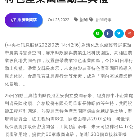
Oct 25,2022
新聞
新聞時事
推廣新聞稿
(中央社訊息服務20221025 14:42:16)為活化及永續經營屏東熱
帶農業博覽會空間，屏東縣政府與農業生物科技園區、高雄區農
業改良場共同合作，設置熱帶農業特色產業園區，今(25)日舉行
動土典禮。潘孟安縣長表示，未來熱帶農業特色產業園區將導入
觀光休閒、食農教育及農產行銷等元素，成為「南向區域農業孵
化基地」。
25日的動土典禮由縣長潘孟安與立委周春米、經濟部中小企業處
副處長陳秘順、台糖股份有限公司董事長陳昭儀等主持，共同祝
禱工程順利圓滿。熱帶農業特色產業園區係由台糖提供土地，縣
府籌措資金，總工程約需18億，開發面積共29.01公頃，考量環
境保護將採取低密度開發，工期預計兩年，未來可望釋出14.17公
頃產業用地，提供約60家廠商進駐，創造1,300個直接就業機