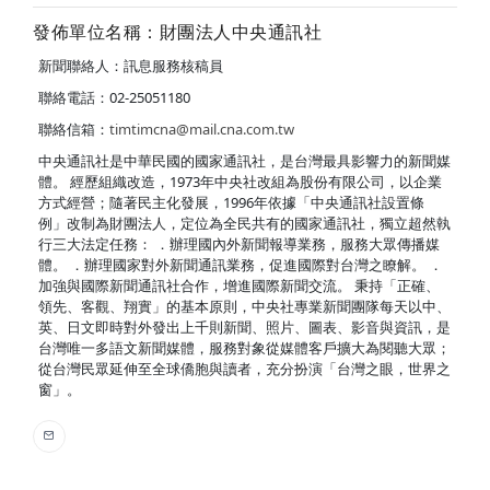
發佈單位名稱：財團法人中央通訊社
新聞聯絡人：訊息服務核稿員
聯絡電話：02-25051180
聯絡信箱：
timtimcna@mail.cna.com.tw
中央通訊社是中華民國的國家通訊社，是台灣最具影響力的新聞媒
體。 經歷組織改造，1973年中央社改組為股份有限公司，以企業
方式經營；隨著民主化發展，1996年依據「中央通訊社設置條
例」改制為財團法人，定位為全民共有的國家通訊社，獨立超然執
行三大法定任務： ．辦理國內外新聞報導業務，服務大眾傳播媒
體。 ．辦理國家對外新聞通訊業務，促進國際對台灣之瞭解。 ．
加強與國際新聞通訊社合作，增進國際新聞交流。 秉持「正確、
領先、客觀、翔實」的基本原則，中央社專業新聞團隊每天以中、
英、日文即時對外發出上千則新聞、照片、圖表、影音與資訊，是
台灣唯一多語文新聞媒體，服務對象從媒體客戶擴大為閱聽大眾；
從台灣民眾延伸至全球僑胞與讀者，充分扮演「台灣之眼，世界之
窗」。