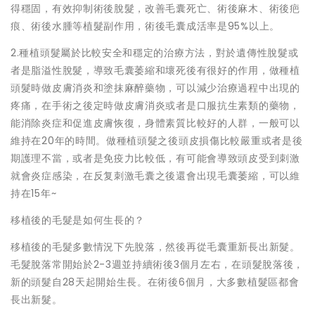
得穩固，有效抑制術後脫髮，改善毛囊死亡、術後麻木、術後疤
痕、術後水腫等植髮副作用，術後毛囊成活率是95%以上。
2.種植頭髮屬於比較安全和穩定的治療方法，對於遺傳性脫髮或
者是脂溢性脫髮，導致毛囊萎縮和壞死後有很好的作用，做種植
頭髮時做皮膚消炎和塗抹麻醉藥物，可以減少治療過程中出現的
疼痛，在手術之後定時做皮膚消炎或者是口服抗生素類的藥物，
能消除炎症和促進皮膚恢復，身體素質比較好的人群，一般可以
維持在20年的時間。做種植頭髮之後頭皮損傷比較嚴重或者是後
期護理不當，或者是免疫力比較低，有可能會導致頭皮受到刺激
就會炎症感染，在反复刺激毛囊之後還會出現毛囊萎縮，可以維
持在15年~
移植後的毛髮是如何生長的？
移植後的毛髮多數情況下先脫落，然後再從毛囊重新長出新髮。
毛髮脫落常開始於2-3週並持續術後3個月左右，在頭髮脫落後，
新的頭髮自28天起開始生長。在術後6個月，大多數植髮區都會
長出新髮。