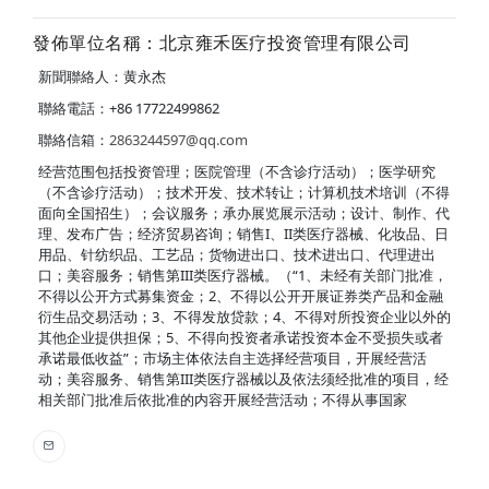
發佈單位名稱：北京雍禾医疗投资管理有限公司
新聞聯絡人：黄永杰
聯絡電話：+86 17722499862
聯絡信箱：
2863244597@qq.com
经营范围包括投资管理；医院管理（不含诊疗活动）；医学研究
（不含诊疗活动）；技术开发、技术转让；计算机技术培训（不得
面向全国招生）；会议服务；承办展览展示活动；设计、制作、代
理、发布广告；经济贸易咨询；销售I、II类医疗器械、化妆品、日
用品、针纺织品、工艺品；货物进出口、技术进出口、代理进出
口；美容服务；销售第III类医疗器械。（“1、未经有关部门批准，
不得以公开方式募集资金；2、不得以公开开展证券类产品和金融
衍生品交易活动；3、不得发放贷款；4、不得对所投资企业以外的
其他企业提供担保；5、不得向投资者承诺投资本金不受损失或者
承诺最低收益”；市场主体依法自主选择经营项目，开展经营活
动；美容服务、销售第III类医疗器械以及依法须经批准的项目，经
相关部门批准后依批准的内容开展经营活动；不得从事国家