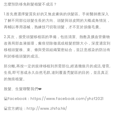
怎麼預防移免剃髮植髮不成活？
1.首先應選擇髮質良好的又無皮膚病的供髮區。手術醫師應深入
了解不同部位頭髮生長的方向、頭髮與頭皮間的大概成角情況，
再輔以專用器械，熟練技巧切取頭髮，才不至於損傷毛囊。
2.其次，接受頭髮移植區的準備，包括清潔、熱敷及擴血管藥物
改善局部血液循環，瘢痕切除徹底或植髮腔隙大小，深度適宜到
移植頭髮株、束、條與受區組織緊密結合，並註意感染的防治有
利於移植頭髮的成活。
胚分離,再按一定的規律移植到所需部位,經過幾個月的成活,發育,
生長,即可形成永久自然毛群,達到覆蓋禿髮區的目的，並且真正
的無痕植髮。
脫髮、生髮聯繫我們❤️
💻Facebook：https://www.facebook.com/yhzf2021
💻官方網址：http://www.zhifa.hk/