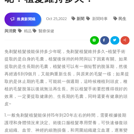
Oct 25,2022
新聞
新聞時事
民生
推廣新聞稿
與消費
精品
醫療保健
免剃髮植髮後能保持多少年呢，免剃髮植髮維持多久~植髮手術
提取的是自身的毛囊，植髮後保持的時間與以下因素有關。如果
提取的是生長期的毛囊，植髮後可以有一個短暫的脫落期，然後
再經過6到9個月，又能夠重新生長，與原來的毛髮一樣；如果提
取的是休止期的毛囊，可能就一個週期，這時候種植到頭皮，種
植的毛髮脫落以後就無法再生長。所以植髮手術要想獲得很好的
效果，一定要提取健康的、生長期的毛囊，同時還要有健康的頭
皮~
1.一般免剃髮植髮能保持15年到20年左右的時間，需要根據後期
護理和身體情況來決定。術後口服植髮專用營養，可快速修復頭
皮組織、血管、神經的細胞損傷，和周圍組織建立血運，逐漸變