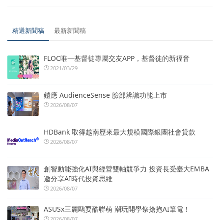
精選新聞稿
最新新聞稿
FLOC唯一基督徒專屬交友APP，基督徒的新福音
2021/03/29
鎧應 AudienceSense 臉部辨識功能上市
2026/08/07
HDBank 取得越南歷來最大規模國際銀團社會貸款
2026/08/07
創智動能強化AI與經營雙軸競爭力 投資長受臺大EMBA
邀分享AI時代投資思維
2026/08/07
ASUSx三麗鷗耍酷聯萌 潮玩開學祭搶抱AI筆電！
2026/08/07