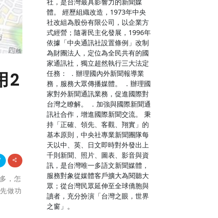
社，是台灣最具影響力的新聞媒
體。 經歷組織改造，1973年中央
社改組為股份有限公司，以企業方
式經營；隨著民主化發展，1996年
依據「中央通訊社設置條例」改制
為財團法人，定位為全民共有的國
家通訊社，獨立超然執行三大法定
任務： ．辦理國內外新聞報導業
用2
務，服務大眾傳播媒體。 ．辦理國
家對外新聞通訊業務，促進國際對
台灣之瞭解。 ．加強與國際新聞通
訊社合作，增進國際新聞交流。 秉
持「正確、領先、客觀、翔實」的
基本原則，中央社專業新聞團隊每
天以中、英、日文即時對外發出上
千則新聞、照片、圖表、影音與資
訊，是台灣唯一多語文新聞媒體，
服務對象從媒體客戶擴大為閱聽大
麼多，怎
眾；從台灣民眾延伸至全球僑胞與
要先做功
讀者，充分扮演「台灣之眼，世界
之窗」。