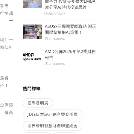
競爭力 投資長受臺大EMBA
快算專
邀分享AI時代投資思維
交行情趨
2026/08/07
主，「一
ASUSx三麗鷗耍酷聯萌 潮玩
開學祭搶抱AI筆電！
2026/08/07
仲網》一
邊相似社
AMD公佈2026年第2季財務
報告
2026/08/07
供最透
數位工
熱門標籤
國際發明展
方全保障
賣，最高
JDIE日本設計創意暨發明展
世界發明智慧財產聯盟總會