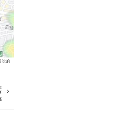
路段的
篇
落
幕