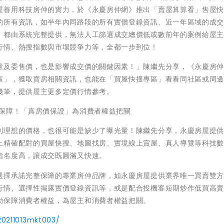
屋善用科技房仲的實力，於《永慶房仲網》推出「賣屋算算看」售屋
的所有資訊，如半年內同路段的所有實價登錄資訊、近一年區域的成
，都由系統完整提供，無法人工篩選成交總價低或數前年的案例給屋
行情、熱搜指數與市場競爭力等，全都一步到位！
量及委售價，也是影響成交價的關鍵因素！」陳繼先分享，《永慶房
區」，獲取賣房相關資訊，也能在「買屋快搜專區」看看同社區或周
幾筆，提供屋主更多定價行情參考。
有保障！「真房價保證」為消費者權益把關
到理想的價格，也很可能是缺少了曝光量！陳繼先分享，永慶房屋提
上精確配對的買屋快搜、地圖找房、實境線上賞屋、真人導覽等科技
指名度高，讓成交既圓滿又快速。
選擇承諾完整保障的專業房仲品牌，如永慶房屋提供業界唯一買賣雙
行情、選擇性揭露實價登錄資訊等，或是配合投機客短期炒作低買高
動保障消費者權益，為屋主和消費者權益把關。
20211013mkt003/