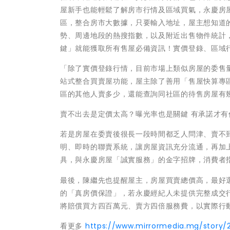
屋新手也能輕鬆了解房市行情及區域買氣，永慶房
區，整合房市大數據，只要輸入地址，屋主想知道
勢、周邊地段的熱搜指數，以及附近出售物件統計
鍵」就能獲取所有售屋必備資訊！實價登錄、區域
「除了實價登錄行情，目前市場上類似房屋的委售
站式整合買賣屋功能，屋主除了善用「售屋快算專
區的其他人賣多少，還能查詢同社區的待售房屋有
賣不出去是定價太高？曝光率也是關鍵 有承諾才
若是房屋在委賣後很長一段時間都乏人問津、賣不
明、即時的聯賣系統，讓房屋資訊充分流通，再加
具，與永慶房屋「誠實服務」的金字招牌，消費者
最後，陳繼先也提醒屋主，房屋買賣總價高，最好
的「真房價保證」，若永慶經紀人未提供完整成交
將賠償買方四百萬元、賣方四倍服務費，以實際行
看更多
https://www.mirrormedia.mg/story/