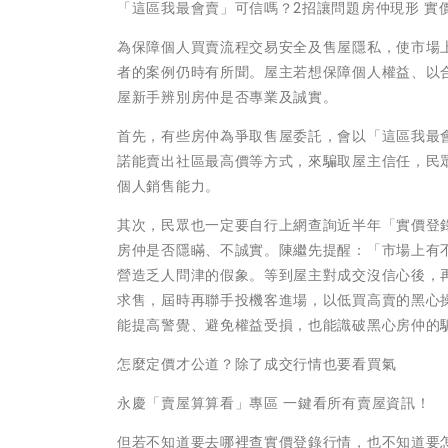
「這區我最會賣」可信嗎？2招讓問題房仲現形 實價登
為保障個人買賣流程交易安全及售屋隱私，使市場
者的案例仍時有所聞。屋主若想保障個人權益、以
屋新手辨別房仲是否專業及誠實。
首先，有些房仲為爭取售屋委託，會以「這區我最
諾能賣出社區最高價等方式，來騙取屋主信任，民
個人銷售能力。
其次，民眾也一定要自行上網查詢近半年「實價登
房仲是否隱瞞、不誠實。陳繼先提醒：「市場上有
營造乏人問津的假象。等到屋主對成交沒信心後，
求售，屆時再聯手投機客進場，以低買高賣的黑心
能提高警覺、避免權益受損，也能識破黑心房仲的
怎麼定價才公道？除了成交行情也要看買氣
永慶「賣屋算算看」專區 一鍵看所有賣屋資訊！
但若不知道要去哪裡查實價登錄行情，也不知道要