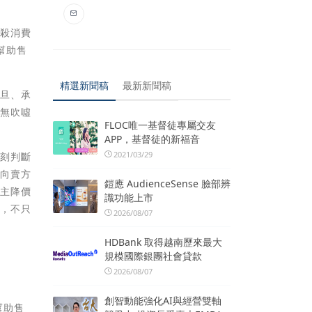
坑殺消費
幫助售
精選新聞稿
最新新聞稿
旦旦、承
有無吹噓
FLOC唯一基督徒專屬交友
APP，基督徒的新福音
2021/03/29
立刻判斷
，向賣方
鎧應 AudienceSense 臉部辨
屋主降價
識功能上市
情，不只
2026/08/07
HDBank 取得越南歷來最大
規模國際銀團社會貸款
2026/08/07
創智動能強化AI與經營雙軸
幫助售