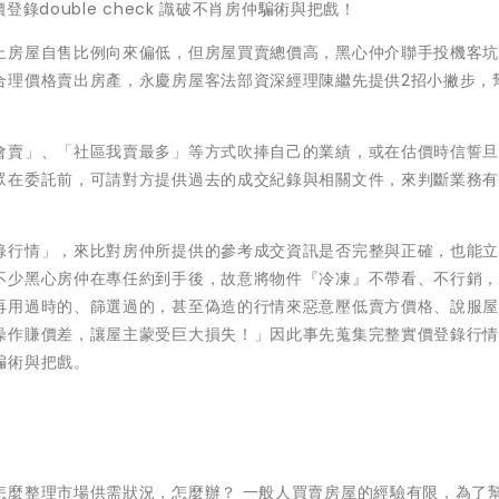
錄double check 識破不肖房仲騙術與把戲！
上房屋自售比例向來偏低，但房屋買賣總價高，黑心仲介聯手投機客
合理價格賣出房產，永慶房屋客法部資深經理陳繼先提供2招小撇步，
會賣」、「社區我賣最多」等方式吹捧自己的業績，或在估價時信誓
眾在委託前，可請對方提供過去的成交紀錄與相關文件，來判斷業務
錄行情」，來比對房仲所提供的參考成交資訊是否完整與正確，也能
不少黑心房仲在專任約到手後，故意將物件『冷凍』不帶看、不行銷
再用過時的、篩選過的，甚至偽造的行情來惡意壓低賣方價格、說服
操作賺價差，讓屋主蒙受巨大損失！」因此事先蒐集完整實價登錄行
騙術與把戲。
怎麼整理市場供需狀況，怎麼辦？ 一般人買賣房屋的經驗有限，為了