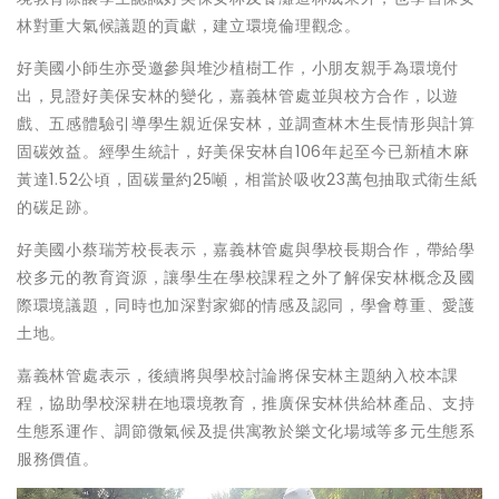
林對重大氣候議題的貢獻，建立環境倫理觀念。
好美國小師生亦受邀參與堆沙植樹工作，小朋友親手為環境付
出，見證好美保安林的變化，嘉義林管處並與校方合作，以遊
戲、五感體驗引導學生親近保安林，並調查林木生長情形與計算
固碳效益。經學生統計，好美保安林自106年起至今已新植木麻
黃達1.52公頃，固碳量約25噸，相當於吸收23萬包抽取式衛生紙
的碳足跡。
好美國小蔡瑞芳校長表示，嘉義林管處與學校長期合作，帶給學
校多元的教育資源，讓學生在學校課程之外了解保安林概念及國
際環境議題，同時也加深對家鄉的情感及認同，學會尊重、愛護
土地。
嘉義林管處表示，後續將與學校討論將保安林主題納入校本課
程，協助學校深耕在地環境教育，推廣保安林供給林產品、支持
生態系運作、調節微氣候及提供寓教於樂文化場域等多元生態系
服務價值。