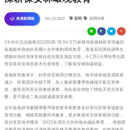
Oct 25,2022
新聞
新聞時事
推廣新聞稿
(中央社訊息服務20221025 16:34:07)林務局嘉義林區管理處與
嘉義縣布袋鎮好美國小合作推動環境教育，透過系列課程讓學生
體驗在地好美保安林自然生態及惠益功能，今(25)日帶領學生調
查好美保安林造林木生長情形，了解保安林固碳效益。
嘉義林管處表示，好美保安林因沙灘流失、海岸線退縮造成面積
減少、防風擋沙功能下降，加上氣候變遷導致極端天氣災害增
加，威脅居民安全與養殖產業，強化保安林除了降低天然災害影
響，更可吸收二氧化碳減緩溫室效應。
近年嘉義林管處輔導臺灣基督教長老教會及好美社區發展協會設
置堆沙籬、種植馬鞍藤與木麻黃，逐步恢復保安林面積與功能，
使好美里海岸獲得「2022全球百大目的地永續故事獎」。推動環
境教育除讓學生認識好美保安林及養灘造林成果外，也學習保安