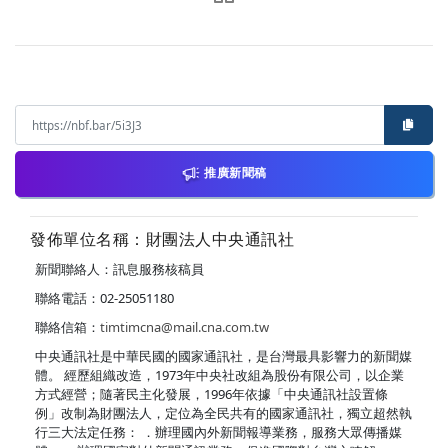
推廣新聞稿
發佈單位名稱：財團法人中央通訊社
新聞聯絡人：訊息服務核稿員
聯絡電話：02-25051180
聯絡信箱：
timtimcna@mail.cna.com.tw
中央通訊社是中華民國的國家通訊社，是台灣最具影響力的新聞媒
體。 經歷組織改造，1973年中央社改組為股份有限公司，以企業
方式經營；隨著民主化發展，1996年依據「中央通訊社設置條
例」改制為財團法人，定位為全民共有的國家通訊社，獨立超然執
行三大法定任務： ．辦理國內外新聞報導業務，服務大眾傳播媒