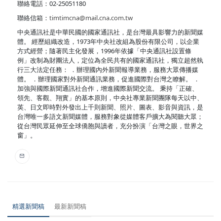
聯絡電話：02-25051180
聯絡信箱：
timtimcna@mail.cna.com.tw
中央通訊社是中華民國的國家通訊社，是台灣最具影響力的新聞媒
體。 經歷組織改造，1973年中央社改組為股份有限公司，以企業
方式經營；隨著民主化發展，1996年依據「中央通訊社設置條
例」改制為財團法人，定位為全民共有的國家通訊社，獨立超然執
行三大法定任務： ．辦理國內外新聞報導業務，服務大眾傳播媒
體。 ．辦理國家對外新聞通訊業務，促進國際對台灣之瞭解。 ．
加強與國際新聞通訊社合作，增進國際新聞交流。 秉持「正確、
領先、客觀、翔實」的基本原則，中央社專業新聞團隊每天以中、
英、日文即時對外發出上千則新聞、照片、圖表、影音與資訊，是
台灣唯一多語文新聞媒體，服務對象從媒體客戶擴大為閱聽大眾；
從台灣民眾延伸至全球僑胞與讀者，充分扮演「台灣之眼，世界之
窗」。
精選新聞稿
最新新聞稿