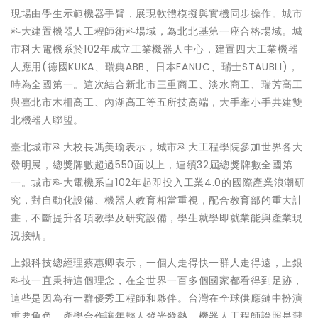
現場由學生示範機器手臂，展現軟體模擬與實機同步操作。城市
科大建置機器人工程師術科場域，為北北基第一座合格場域。城
市科大電機系於102年成立工業機器人中心，建置四大工業機器
人應用(德國KUKA、瑞典ABB、日本FANUC、瑞士STAUBLI)，
時為全國第一。這次結合新北市三重商工、淡水商工、瑞芳高工
與臺北市木柵高工、內湖高工等五所技高端，大手牽小手共建雙
北機器人聯盟。
臺北城市科大校長馮美瑜表示，城市科大工程學院參加世界各大
發明展，總獎牌數超過550面以上，連續32屆總獎牌數全國第
一。城市科大電機系自102年起即投入工業4.0的國際產業浪潮研
究，對自動化設備、機器人教育相當重視，配合教育部的重大計
畫，不斷提升各項教學及研究設備，學生就學即就業能與產業現
況接軌。
上銀科技總經理蔡惠卿表示，一個人走得快一群人走得遠，上銀
科技一直秉持這個理念，在全世界一百多個國家都看得到足跡，
這些是因為有一群優秀工程師和夥伴。台灣在全球供應鏈中扮演
重要角色，產學合作讓年輕人發光發熱。機器人工程師證照是隸