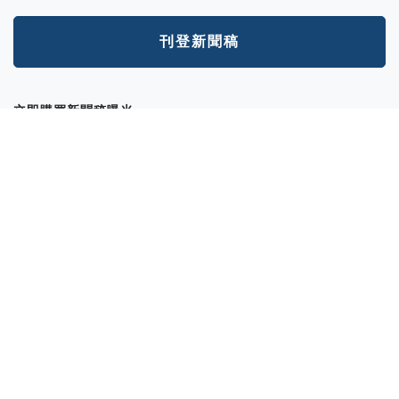
刊登新聞稿
立即購買新聞稿曝光
發一篇新聞稿透通到各大媒體的最快速、最便捷的方案！
讓新聞稿曝光
分析新聞稿成效
透過Trek數據平台的分析讓您知道你的新聞稿成效表現如何？
我想了解