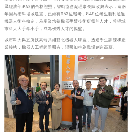
屬經濟部iPAS的合格證照，智動協會副理事長陳政興表示，這兩
年因為術科場域建置，已經有953位報考，849位考生順利通過
機器人術科檢定，為產業培養機器手臂技術所需的人才，希望城
市科大大手牽小手，成為優秀人才的搖籃。
城市科大與五所技高端共組雙北機器人聯盟，透過學生訓練和產
業接軌，機器人工程師證照夯，證照加持為職場創造高薪。