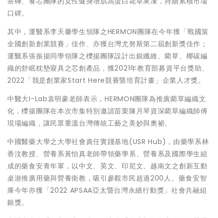
茶磚、養芯團隊的女性健身增肌高蛋白花草果凍，持續累積市場
口碑。
其中，運醫系李天馨學生領隊之HERMON團隊在今年獲「戰國策
全國創新創業競賽」佳作、亦獲台灣尤努斯第二屆創新獎佳作；
運醫系張振揚同學領隊之櫟揚團隊設計出銀纖維、藺草、椰碳編
織的舒眠枕墊寢具之芯創產品，獲2021年教育部募資平台獎助、
2022「我是創業家Start Here競賽暨培育計畫」企業人才獎。
中醫大I-Lab袁明豪老師表示，HERMON團隊為推廣藺草編織文
化，櫟揚團隊在本次市集特別邀請苗栗陳月琴資深藺草編織師傅
現場編織，讓民眾重溫台灣傳統工藝之美妙與奧祕。
中國醫藥大學之大學社會責任實踐基地(USR Hub)，由藥學系林
香汶教授、營養系黃怡真老師帶領藥學系、營養系及國際學生組
成的藥食安青年軍，以中文、英文、印尼文、越南文之創新互動
桌游推廣用藥與營養衛教，吸引參觀市民超過200人。藥食安智
庫今年亦獲「2022 APSAA亞太暨台灣永續行動獎」社會共融組
銀獎。