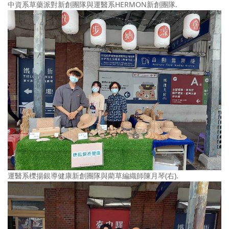
中資系草藥派對新創團隊與運醫系HERMON新創團隊.
運醫系櫟揚銀導健康新創團隊與藺草編織師陳月琴(右).