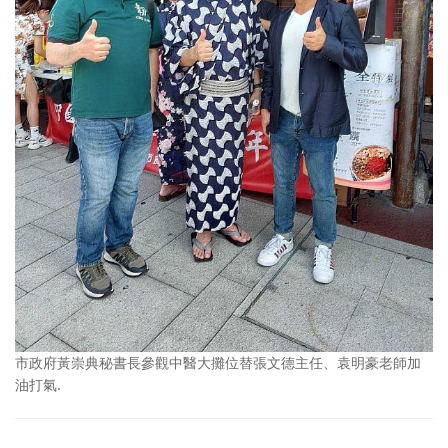
市政府黃崇典秘書長參觀中醫大攤位替張文德主任、袁明豪老師加
油打氣.