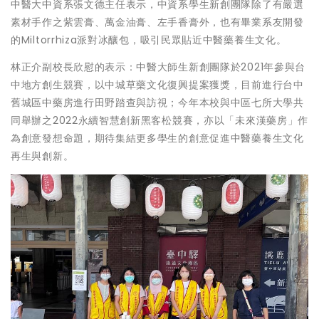
中醫大中資系張文德主任表示，中資系學生新創團隊除了有嚴選
素材手作之紫雲膏、萬金油膏、左手香膏外，也有畢業系友開發
的Miltorrhiza派對冰釀包，吸引民眾貼近中醫藥養生文化。
林正介副校長欣慰的表示：中醫大師生新創團隊於2021年參與台
中地方創生競賽，以中城草藥文化復興提案獲獎，目前進行台中
舊城區中藥房進行田野踏查與訪視；今年本校與中區七所大學共
同舉辦之2022永續智慧創新黑客松競賽，亦以「未來漢藥房」作
為創意發想命題，期待集結更多學生的創意促進中醫藥養生文化
再生與創新。