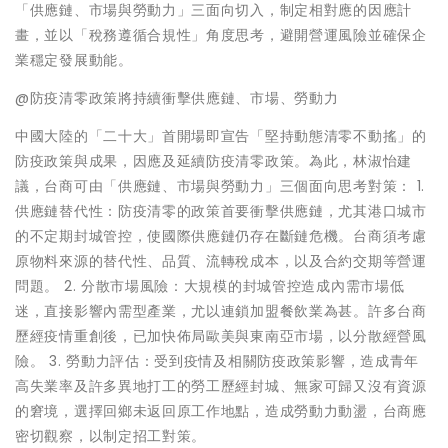
「供應鏈、市場與勞動力」三面向切入，制定相對應的因應計
畫，並以「稅務遵循合規性」角度思考，避開營運風險並確保企
業穩定發展動能。
@防疫清零政策將持續衝擊供應鏈、市場、勞動力
中國大陸的「二十大」首開場即宣告「堅持動態清零不動搖」的
防疫政策與成果，因應及延續防疫清零政策。為此，林淑怡建
議，台商可由「供應鏈、市場與勞動力」三個面向思考對策： 1.
供應鏈替代性：防疫清零的政策首要衝擊供應鏈，尤其港口城市
的不定期封城管控，使國際供應鏈仍存在斷鏈危機。台商須考慮
原物料來源的替代性、品質、流轉稅成本，以及合約交期等營運
問題。 2. 分散市場風險：大規模的封城管控造成內需市場低
迷，直接影響內需型產業，尤以連鎖加盟餐飲業為甚。許多台商
歷經疫情重創後，已加快佈局歐美與東南亞市場，以分散經營風
險。 3. 勞動力評估：受到疫情及相關防疫政策影響，造成青年
高失業率及許多異地打工的勞工歷經封城、無家可歸又沒有資源
的窘境，選擇回鄉未返回原工作地點，造成勞動力動盪，台商應
密切觀察，以制定招工對策。