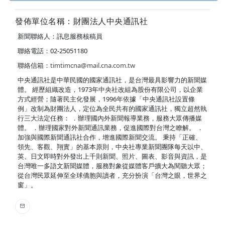
發佈單位名稱：財團法人中央通訊社
新聞聯絡人：訊息服務核稿員
聯絡電話：02-25051180
聯絡信箱：
timtimcna@mail.cna.com.tw
中央通訊社是中華民國的國家通訊社，是台灣最具影響力的新聞媒
體。 經歷組織改造，1973年中央社改組為股份有限公司，以企業
方式經營；隨著民主化發展，1996年依據「中央通訊社設置條
例」改制為財團法人，定位為全民共有的國家通訊社，獨立超然執
行三大法定任務： ．辦理國內外新聞報導業務，服務大眾傳播媒
體。 ．辦理國家對外新聞通訊業務，促進國際對台灣之瞭解。 ．
加強與國際新聞通訊社合作，增進國際新聞交流。 秉持「正確、
領先、客觀、翔實」的基本原則，中央社專業新聞團隊每天以中、
英、日文即時對外發出上千則新聞、照片、圖表、影音與資訊，是
台灣唯一多語文新聞媒體，服務對象從媒體客戶擴大為閱聽大眾；
從台灣民眾延伸至全球僑胞與讀者，充分扮演「台灣之眼，世界之
窗」。