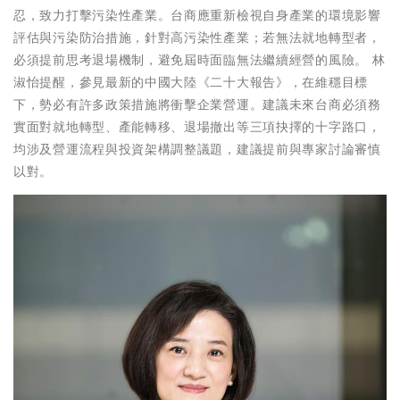
忍，致力打擊污染性產業。台商應重新檢視自身產業的環境影響
評估與污染防治措施，針對高污染性產業；若無法就地轉型者，
必須提前思考退場機制，避免屆時面臨無法繼續經營的風險。 林
淑怡提醒，參見最新的中國大陸《二十大報告》，在維穩目標
下，勢必有許多政策措施將衝擊企業營運。建議未來台商必須務
實面對就地轉型、產能轉移、退場撤出等三項抉擇的十字路口，
均涉及營運流程與投資架構調整議題，建議提前與專家討論審慎
以對。