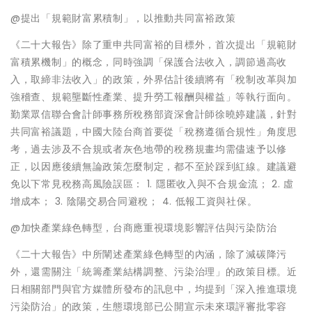
@提出「規範財富累積制」，以推動共同富裕政策
《二十大報告》除了重申共同富裕的目標外，首次提出「規範財
富積累機制」的概念，同時強調「保護合法收入，調節過高收
入，取締非法收入」的政策，外界估計後續將有「稅制改革與加
強稽查、規範壟斷性產業、提升勞工報酬與權益」等執行面向。
勤業眾信聯合會計師事務所稅務部資深會計師徐曉婷建議，針對
共同富裕議題，中國大陸台商首要從「稅務遵循合規性」角度思
考，過去涉及不合規或者灰色地帶的稅務規畫均需儘速予以修
正，以因應後續無論政策怎麼制定，都不至於踩到紅線。建議避
免以下常見稅務高風險誤區： 1. 隱匿收入與不合規金流； 2. 虛
增成本； 3. 陰陽交易合同避稅； 4. 低報工資與社保。
@加快產業綠色轉型，台商應重視環境影響評估與污染防治
《二十大報告》中所闡述產業綠色轉型的內涵，除了減碳降污
外，還需關注「統籌產業結構調整、污染治理」的政策目標。近
日相關部門與官方媒體所發布的訊息中，均提到「深入推進環境
污染防治」的政策，生態環境部已公開宣示未來環評審批零容