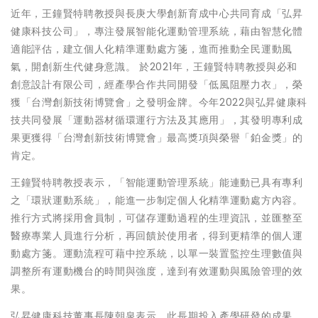
近年，王鐘賢特聘教授與長庚大學創新育成中心共同育成「弘昇
健康科技公司」，專注發展智能化運動管理系統，藉由智慧化體
適能評估，建立個人化精準運動處方箋，進而推動全民運動風
氣，開創新生代健身意識。 於2021年，王鐘賢特聘教授與必和
創意設計有限公司，經產學合作共同開發「低風阻壓力衣」，榮
獲「台灣創新技術博覽會」之發明金牌。今年2022與弘昇健康科
技共同發展「運動器材循環運行方法及其應用」，其發明專利成
果更獲得「台灣創新技術博覽會」最高獎項與榮譽「鉑金獎」的
肯定。
王鐘賢特聘教授表示，「智能運動管理系統」能連動已具有專利
之「環狀運動系統」，能進一步制定個人化精準運動處方內容。
推行方式將採用會員制，可儲存運動過程的生理資訊，並匯整至
醫療專業人員進行分析，再回饋於使用者，得到更精準的個人運
動處方箋。運動流程可藉中控系統，以單一裝置監控生理數值與
調整所有運動機台的時間與強度，達到有效運動與風險管理的效
果。
弘昇健康科技董事長陳朝泉表示，此長期投入產學研發的成果，