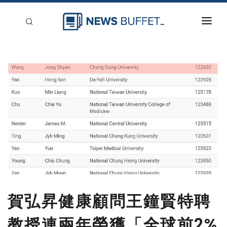
回到首頁
新聞稿分類
登入
刊登
賀弘昇健康顧問王鐘賢特聘
教授連兩年榮獲「全球前2%