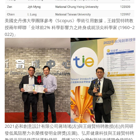
美國史丹佛大學團隊參考《Scopus》學術引用數據，王鐘賢特聘教
授兩年蟬聯「全球前2% 科學影響力之終身成就頂尖科學家 (1960~2
022)」
2021必和創意設計有限公司蔣琦瑤(左)與王鐘賢特聘教授(右)共同研
發低風阻壓力衣榮獲發明金牌獎(左圖)。弘昇健康科技與王鐘賢特聘
教授共同研發環狀運動發明，榮獲2022台灣創新技術博覽會發明鉑