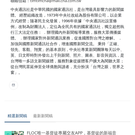
聯絡信箱：
timtimcna@mail.cna.com.tw
中央通訊社是中華民國的國家通訊社，是台灣最具影響力的新聞媒
體。 經歷組織改造，1973年中央社改組為股份有限公司，以企業
方式經營；隨著民主化發展，1996年依據「中央通訊社設置條
例」改制為財團法人，定位為全民共有的國家通訊社，獨立超然執
行三大法定任務： ．辦理國內外新聞報導業務，服務大眾傳播媒
體。 ．辦理國家對外新聞通訊業務，促進國際對台灣之瞭解。 ．
加強與國際新聞通訊社合作，增進國際新聞交流。 秉持「正確、
領先、客觀、翔實」的基本原則，中央社專業新聞團隊每天以中、
英、日文即時對外發出上千則新聞、照片、圖表、影音與資訊，是
台灣唯一多語文新聞媒體，服務對象從媒體客戶擴大為閱聽大眾；
從台灣民眾延伸至全球僑胞與讀者，充分扮演「台灣之眼，世界之
窗」。
精選新聞稿
最新新聞稿
FLOC唯一基督徒專屬交友APP，基督徒的新福音