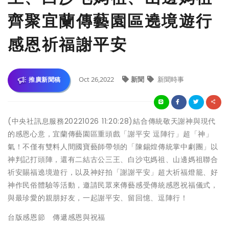
齊聚宜蘭傳藝園區遶境遊行
感恩祈福謝平安
Oct 26,2022
新聞
新聞時事
推廣新聞稿
(中央社訊息服務20221026 11:20:28)結合傳統敬天謝神與現代
的感恩心意，宜蘭傳藝園區重頭戲「謝平安 逗陣行」超「神」
氣！不僅有雙料人間國寶藝師帶領的「陳錫煌傳統掌中劇團」以
神判記打頭陣，還有二結古公三王、白沙屯媽祖、山邊媽祖聯合
祈安賜福遶境遊行，以及神好拍「謝謝平安」超大祈福燈籠、好
神作民俗體驗等活動，邀請民眾來傳藝感受傳統感恩祝福儀式，
與最珍愛的親朋好友，一起謝平安、留回憶、逗陣行！
台版感恩節 傳遞感恩與祝福