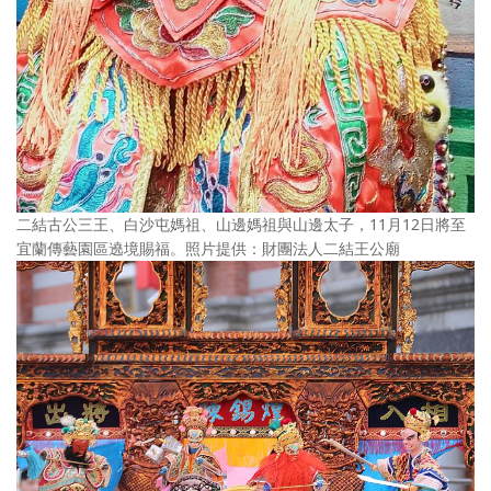
二結古公三王、白沙屯媽祖、山邊媽祖與山邊太子，11月12日將至
宜蘭傳藝園區遶境賜福。照片提供：財團法人二結王公廟