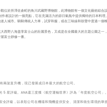
參觀位於所澤佐倉町的角川武藏野博物館，此博物館有一個文化藝術綜合
日本創作者設計的一個亮點，它在充滿活力的節日氣氛中提供獨特的日本料理
的迷人城市。騎騎傳統人力車，試穿和服，或在三味線和鼓聲中度過一個
或大西野八海盡享富士山的壯麗景色，又或是在全國最大的主題公園之一
野屋富士靜修一番。
由當時只有兩架直升機，現已發展成日本最大的航空公司。
受推崇的 5 星評級。ANA還三度獲《航空運輸世界》評為「年度航空公司」
VID-19 安全評級，以表彰公司在機場和飛機提供安全、清潔和衛生環境的舉