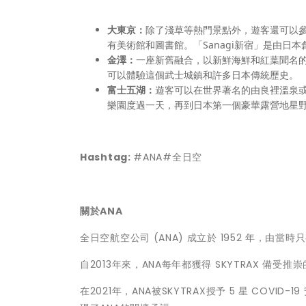
大東京：
除了淺草等熱門景點外，遊客還可以
有美術館和圖書館。「Sanagi新宿」是由
金澤：
一座新舊融合，以新鮮海鮮和紅葉聞名
可以體驗這個武士城鎮和許多日本傳統歷史。
富士五湖：
遊客可以在世界著名的由良裡溫泉
樂園度過一天，再到日本第一個豪華露營地星
Hashtag:
#ANA#全日空
關於ANA
全日空航空公司 (ANA) 成立於 1952 年，
自2013年來，ANA每年都獲得 SKYTRAX 備
在2021年，ANA被SKYTRAX授予 5 星 CO