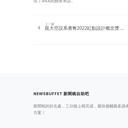
現了ANA的關懷承諾。
上一篇
崑大空設系勇奪2022紅點設計概念獎 ...
NEWSBUFFET 新聞稿自助吧
新聞稿的好去處，三分鐘上稿完成，最快接觸最多讀
方案！