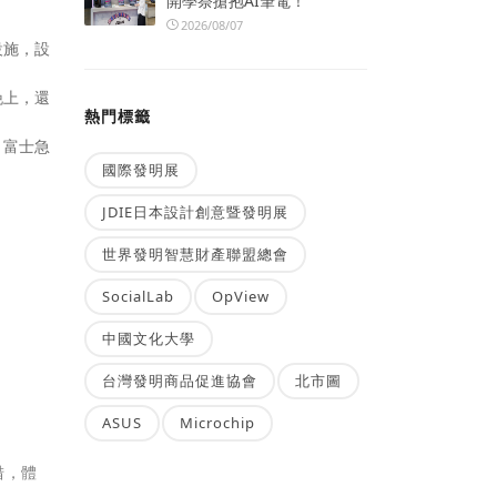
開學祭搶抱AI筆電！
2026/08/07
設施，設
。
晚上，還
熱門標籤
，富士急
國際發明展
JDIE日本設計創意暨發明展
世界發明智慧財產聯盟總會
SocialLab
OpView
中國文化大學
台灣發明商品促進協會
北市圖
ASUS
Microchip
。
措，體