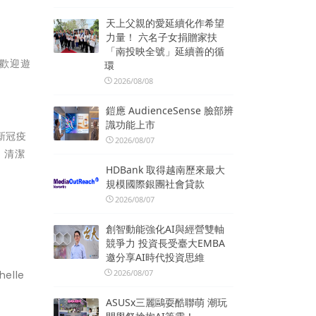
天上父親的愛延續化作希望
力量！ 六名子女捐贈家扶
「南投映全號」延續善的循
次歡迎遊
環
2026/08/08
鎧應 AudienceSense 臉部辨
識功能上市
新冠疫
2026/08/07
、清潔
HDBank 取得越南歷來最大
規模國際銀團社會貸款
2026/08/07
創智動能強化AI與經營雙軸
競爭力 投資長受臺大EMBA
邀分享AI時代投資思維
2026/08/07
lle
ASUSx三麗鷗耍酷聯萌 潮玩