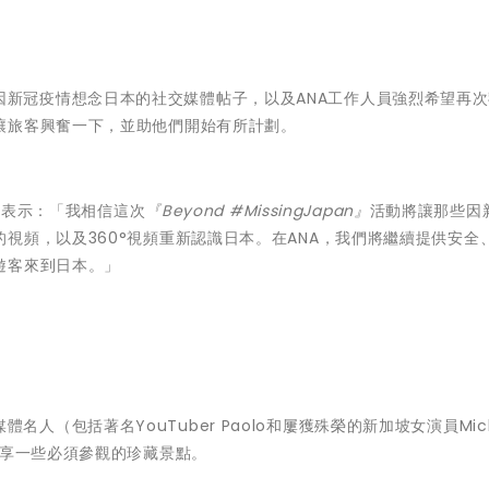
來自人們因新冠疫情想念日本的社交媒體帖子，以及ANA工作人員強烈希望再
讓旅客興奮一下，並助他們開始有所計劃。
先生表示：「我相信這次
『Beyond #MissingJapan』
活動將讓那些因
視頻，以及360°視頻重新認識日本。在ANA，我們將繼續提供安全
遊客來到日本。」
名人（包括著名YouTuber Paolo和屢獲殊榮的新加坡女演員Miche
分享一些必須參觀的珍藏景點。