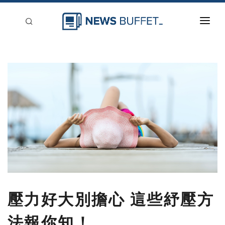
回到首頁
新聞稿分類
登入
刊登
壓力好大別擔心 這些紓壓方
法報你知！