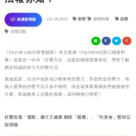
Oct 26,2022
新聞
新聞時事
娛樂
推廣新聞稿
休閒活動
《Social Lab社群實驗室》本次透過《OpView社群口碑資料
庫》追蹤近一年內「紓壓方法」話題的網路聲量表現，帶您了解
網友熱議的前七大紓壓方法。
無論是誰，生活中或多或少都會有些壓力，而面對這些壓力，每
個人選擇的紓壓方法又各不相同，現在就來看看網友們都會做些
什麼，來緩解肩上沈重的負擔，成功轉換心情吧！
紓壓首選「運動」爆汗又健康 網推「睡覺」、「吃美食」暫時忘
卻煩惱