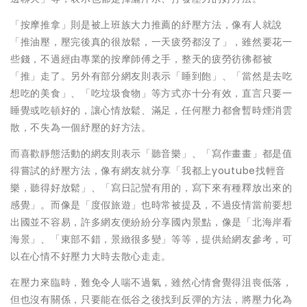
「按摩推拿」則是被上班族大力推薦的紓壓方法，像有人就說
「推油壓，壓完後真的很放鬆，一天疲勞都沒了」，雖然要花一
些錢，不過經由專業的按摩師傅之手，整天的疲勞彷彿都被
「推」走了。另外有部分網友則表示「睡到飽」、「當然是去吃
想吃的美食」、「吃垃圾食物」等方式亦十分有效，直言只要一
睡覺或吃頓好的，讓心情放鬆、滿足，任何壓力都會暫時煙消雲
散，不失為一個紓壓的好方法。
而喜歡靜態活動的網友則表示「聽音樂」、「寫作畫畫」都是值
得嘗試的紓壓方法，像有網友就分享「我都上youtube找輕音
樂，聽得好放鬆」、「寫日記蠻有用的，寫下來有種釋放出來的
感覺」。而像是「度假旅遊」也時常被提及，不過疫情當前要想
出國並不容易，許多網友便紛紛分享國內景點，像是「北海岸看
海景」、「東部不錯，景緻很多變」等等，提供給網友參考，可
以在心情不好壓力大時去散心走走。
在壓力來臨時，難免令人喘不過氣，雖然心情會覺得沮喪低落，
但也沒有關係，只要能在低谷之後找到反彈的方法，將壓力化為