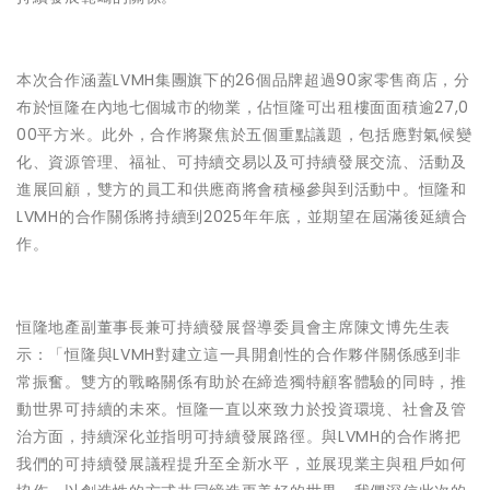
本次合作涵蓋LVMH集團旗下的26個品牌超過90家零售商店，分
布於恒隆在內地七個城市的物業，佔恒隆可出租樓面面積逾27,0
00平方米。此外，合作將聚焦於五個重點議題，包括應對氣候變
化、資源管理、福祉、可持續交易以及可持續發展交流、活動及
進展回顧，雙方的員工和供應商將會積極參與到活動中。恒隆和
LVMH的合作關係將持續到2025年年底，並期望在屆滿後延續合
作。
恒隆地產副董事長兼可持續發展督導委員會主席陳文博先生表
示：「恒隆與LVMH對建立這一具開創性的合作夥伴關係感到非
常振奮。雙方的戰略關係有助於在締造獨特顧客體驗的同時，推
動世界可持續的未來。恒隆一直以來致力於投資環境、社會及管
治方面，持續深化並指明可持續發展路徑。與LVMH的合作將把
我們的可持續發展議程提升至全新水平，並展現業主與租戶如何