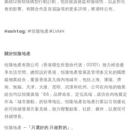
圍繞12個領域構想行動計劃，包括能源效益和循環性，以及對社
會的影響。有關合作及首屆論壇的更多詳情，將適時公布。
Hashtag:
#恒隆地產#LVMH
關於恒隆地產
恒隆地產有限公司（香港聯交所股份代號：00101）致力締造優
享生活空間。總部設於香港，恒隆地產發展及管理多元化的國際
級物業組合，覆蓋香港及九個內地城市，包括上海、瀋陽、濟
南、無錫、天津、大連、昆明、武漢和杭州。公司在內地的物業
組合均以恒隆廣場「66」品牌命名、定位高端，成功在內地奠定
作為「城市脈動」的領導地位。恒隆地產在地產行業以引領優化
的可持續發展方案見稱，致力聯繫顧客、社群、夥伴，以實現可
持續增長。
恒隆地產 —
「只選好的 只做對的」
。