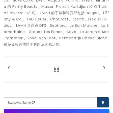
cs、Make Up For Ever、Acqua di Parma、Fresh、Rihann
a 的 Fenty Beauty、Maison Francis Kurkdjian 和 Officin
e Universelle布利。 LVMH 的手錶和珠寶部包括 Bulgari、Tiff
any & Co.、TAG Heuer、Chaumet、Zenith、Fred 和 Hu
blot。 LVMH 還通過 DFS、Sephora、Le Bon Marché、La S
amaritaine、Groupe Les Echos、Cova、Le Jardin d'Acc
limatation、Royal Van Lent、Belmond 和 Cheval Blanc
積極參與選擇性零售以及其他活動。