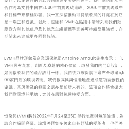
協作，以創造性的方式共同締造更美好的世界。我們深信此次的
合作將為支持中國在2030年前實現碳達峰、2060年前實現碳中
和目標帶來積極影響。我一直深信推動可持續發展的好處在於它
是一場正和遊戲。就此，恒隆和LVMH在協議中清晰列明我們鼓
勵對方與其他租戶及其他業主繼續攜手完善可持續發展議程，亦
期望未來達成更多同類協議。」
LVMH品牌形象及企業環保總監Antoine Arnault先生表示：「L
VMH具有創意、創新及卓越的核心價值，啟發我們的門店設計，
如同啟發我們的產品設計一樣。我們致力確保旗下遍布全球逾5,5
00家門店的環境表現。我們很高興與恒隆地產達成這項開創性的
協議，其所涉及的範圍之廣亦是前所未有的。這項合作將會擴大
我們對環境的承擔，尤其在應對氣候轉變方面。」
恒隆與LVMH將於2022年11月24至25日舉行地產與氣候論壇，為
該合作揭開序幕。論壇將匯集多位來自各領域的變革者，他們將