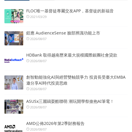
FLOC唯一基督徒專屬交友APP，基督徒的新福音
2021/03/29
鎧應 AudienceSense 臉部辨識功能上市
2026/08/07
HDBank 取得越南歷來最大規模國際銀團社會貸款
2026/08/07
創智動能強化AI與經營雙軸競爭力 投資長受臺大EMBA
邀分享AI時代投資思維
2026/08/07
ASUSx三麗鷗耍酷聯萌 潮玩開學祭搶抱AI筆電！
2026/08/07
AMD公佈2026年第2季財務報告
2026/08/07