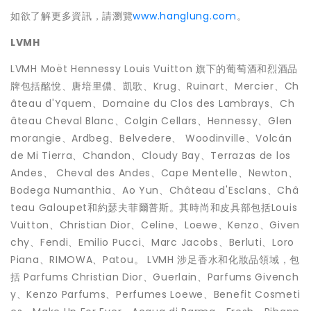
如欲了解更多資訊，請瀏覽
www.hanglung.com
。
LVMH
LVMH Moët Hennessy Louis Vuitton 旗下的葡萄酒和烈酒品
牌包括酩悅、唐培里儂、凱歌、Krug、Ruinart、Mercier、Ch
âteau d'Yquem、Domaine du Clos des Lambrays、Ch
âteau Cheval Blanc、Colgin Cellars、Hennessy、Glen
morangie、Ardbeg、Belvedere、 Woodinville、Volcán
de Mi Tierra、Chandon、Cloudy Bay、Terrazas de los
Andes、 Cheval des Andes、Cape Mentelle、Newton、
Bodega Numanthia、Ao Yun、Château d'Esclans、Châ
teau Galoupet和約瑟夫菲爾普斯。其時尚和皮具部包括Louis
Vuitton、Christian Dior、Celine、Loewe、Kenzo、Given
chy、Fendi、Emilio Pucci、Marc Jacobs、Berluti、Loro
Piana、RIMOWA、Patou。 LVMH 涉足香水和化妝品領域，包
括 Parfums Christian Dior、Guerlain、Parfums Givench
y、Kenzo Parfums、Perfumes Loewe、Benefit Cosmeti