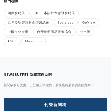
熱門標籤
國際發明展
JDIE日本設計創意暨發明展
世界發明智慧財產聯盟總會
SocialLab
OpView
中國文化大學
台灣發明商品促進協會
北市圖
ASUS
Microchip
NEWSBUFFET 新聞稿自助吧
新聞稿的好去處，三分鐘上稿完成，最快接觸最多讀者的方案！
刊登新聞稿