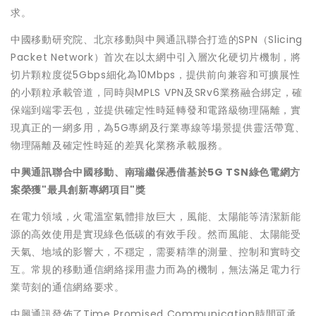
求。
中國移動研究院、北京移動與中興通訊聯合打造的SPN（Slicing
Packet Network）首次在以太網中引入層次化硬切片機制，將
切片顆粒度從5Gbps細化為10Mbps，提供前向兼容和可擴展性
的小顆粒承載管道，同時與MPLS VPN及SRv6業務融合綁定，確
保端到端零丟包，並提供確定性時延轉發和電路級物理隔離，實
現真正的一網多用，為5G專網及行業專線等場景提供靈活帶寬、
物理隔離及確定性時延的差異化業務承載服務。
中興通訊聯合中國移動、南瑞繼保憑借基於5G TSN綠色電網方
案榮獲"最具創新專網項目"獎
在電力領域，火電溫室氣體排放巨大，風能、太陽能等清潔新能
源的高效使用是實現綠色低碳的有效手段。然而風能、太陽能受
天氣、地域的影響大，不穩定，需要精準的測量、控制和實時交
互。常規的移動通信網絡採用盡力而為的機制，無法滿足電力行
業苛刻的通信網絡要求。
中興通訊發佈了Time Promised Communication時間可承