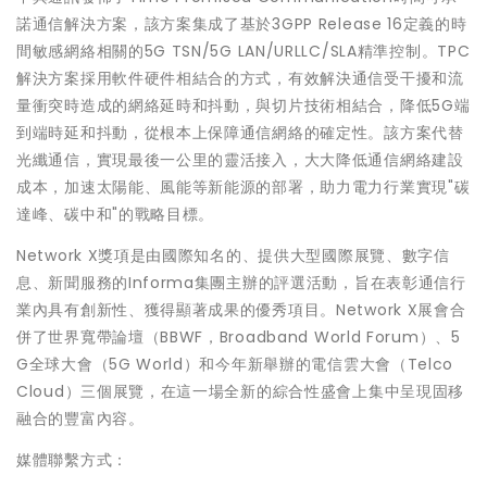
諾通信解決方案，該方案集成了基於3GPP Release 16定義的時
間敏感網絡相關的5G TSN/5G LAN/URLLC/SLA精準控制。TPC
解決方案採用軟件硬件相結合的方式，有效解決通信受干擾和流
量衝突時造成的網絡延時和抖動，與切片技術相結合，降低5G端
到端時延和抖動，從根本上保障通信網絡的確定性。該方案代替
光纖通信，實現最後一公里的靈活接入，大大降低通信網絡建設
成本，加速太陽能、風能等新能源的部署，助力電力行業實現"碳
達峰、碳中和"的戰略目標。
Network X獎項是由國際知名的、提供大型國際展覽、數字信
息、新聞服務的Informa集團主辦的評選活動，旨在表彰通信行
業內具有創新性、獲得顯著成果的優秀項目。Network X展會合
併了世界寬帶論壇（BBWF，Broadband World Forum）、5
G全球大會（5G World）和今年新舉辦的電信雲大會（Telco
Cloud）三個展覽，在這一場全新的綜合性盛會上集中呈現固移
融合的豐富內容。
媒體聯繫方式：