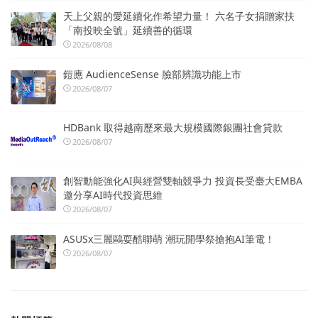
天上父親的愛延續化作希望力量！ 六名子女捐贈家扶
「南投映全號」延續善的循環
2026/08/08
鎧應 AudienceSense 臉部辨識功能上市
2026/08/07
HDBank 取得越南歷來最大規模國際銀團社會貸款
2026/08/07
創智動能強化AI與經營雙軸競爭力 投資長受臺大EMBA
邀分享AI時代投資思維
2026/08/07
ASUSx三麗鷗耍酷聯萌 潮玩開學祭搶抱AI筆電！
2026/08/07