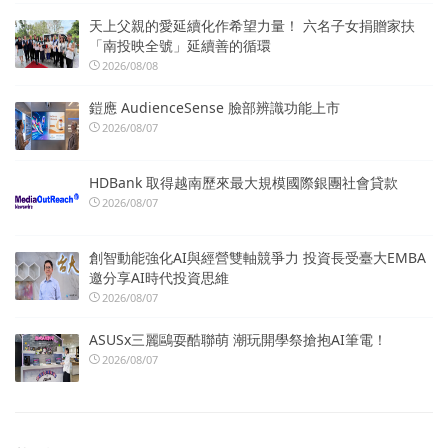
天上父親的愛延續化作希望力量！ 六名子女捐贈家扶
「南投映全號」延續善的循環
2026/08/08
鎧應 AudienceSense 臉部辨識功能上市
2026/08/07
HDBank 取得越南歷來最大規模國際銀團社會貸款
2026/08/07
創智動能強化AI與經營雙軸競爭力 投資長受臺大EMBA
邀分享AI時代投資思維
2026/08/07
ASUSx三麗鷗耍酷聯萌 潮玩開學祭搶抱AI筆電！
2026/08/07