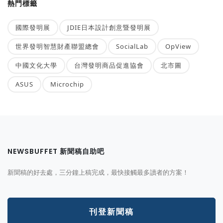
熱門標籤
國際發明展
JDIE日本設計創意暨發明展
世界發明智慧財產聯盟總會
SocialLab
OpView
中國文化大學
台灣發明商品促進協會
北市圖
ASUS
Microchip
NEWSBUFFET 新聞稿自助吧
新聞稿的好去處，三分鐘上稿完成，最快接觸最多讀者的方案！
刊登新聞稿