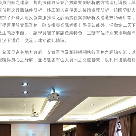
學員回饋之建議，規劃法律政策結合實際案例研析的方式進行講授，
查偵辦之具體條件研析、移工遭人身侵害之後續處理研析、跨國勞動
增加了外國人違反就業服務法之訴願實務案例研析及溝通技巧研析等
所學運用於實際業務；除安排專業課程提升學員知能外，活動第二天
瓜生態故事館」，讓學員能了解該產業特色，主辦單位特別安排場館
情況下溝通、交流，建立彼此情誼。
，希冀促進各地方政府、安置單位及相關機關執行業務之經驗交流，
能獲得身心之紓解，並增進各單位人員間之交流聯繫，以利日後業務