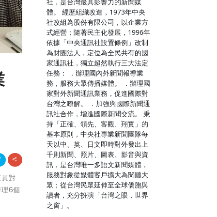
社，是台灣最具影響力的新聞媒
體。 經歷組織改造，1973年中央
社改組為股份有限公司，以企業方
式經營；隨著民主化發展，1996年
依據「中央通訊社設置條例」改制
為財團法人，定位為全民共有的國
家通訊社，獨立超然執行三大法定
任務： ．辦理國內外新聞報導業
業
務，服務大眾傳播媒體。 ．辦理國
家對外新聞通訊業務，促進國際對
台灣之瞭解。 ．加強與國際新聞通
訊社合作，增進國際新聞交流。 秉
持「正確、領先、客觀、翔實」的
基本原則，中央社專業新聞團隊每
天以中、英、日文即時對外發出上
千則新聞、照片、圖表、影音與資
訊，是台灣唯一多語文新聞媒體，
服務對象從媒體客戶擴大為閱聽大
查員對
眾；從台灣民眾延伸至全球僑胞與
辦理6個
讀者，充分扮演「台灣之眼，世界
之窗」。