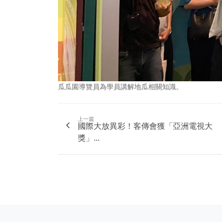
瓜瓜園導覽員為學員講解地瓜相關知識。
上一篇
國際大放異彩！客傳會獲「亞洲電視大
獎」...