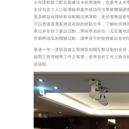
今年課程除了配合新修法令的實施外，也參考去年
安排包含了人口販運檢舉案件移請司法警察機關調
策及權益保障研析等相關法律課程，更於實務面更
可以透過真實案例及老師的經驗分享，了解如何將
單位亦安排了參訪活動，帶領學員前往「瓜瓜園地
作焗烤地瓜的體驗活動，讓學員可於較輕鬆自在的
透過一年一度研習會之舉辦及相關互動活動的安排
籍勞工管理輔導工作之落實，使學員於工作之餘亦
及協助。