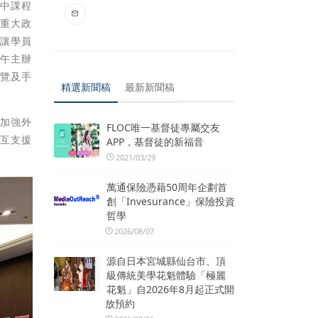
其中課程
力重大政
，讓學員
下午主辦
導覽及手
精選新聞稿
最新新聞稿
以加強外
FLOC唯一基督徒專屬交友
相互支援
APP，基督徒的新福音
2021/03/29
萬通保險憑藉50周年企劃首
創「Invesurance」保險投資
哲學
2026/08/07
源自日本宮城縣仙台市、頂
級傳統美學花魁體驗「極麗
花魁」自2026年8月起正式開
放預約