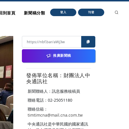
回到首頁
新聞稿分類
登入
刊登
推廣新聞稿
發佈單位名稱：財團法人中
央通訊社
新聞聯絡人：訊息服務核稿員
聯絡電話：02-25051180
聯絡信箱：
timtimcna@mail.cna.com.tw
中央通訊社是中華民國的國家通訊