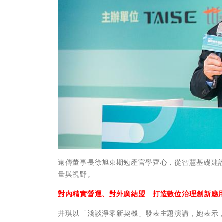
遠傳董事長徐旭東期勉產官學齊心，從智慧基礎建
量與視野。
對內精實營運、對外廣結盟 打造數位治理創新應
井琪以「淺談淨零新契機」發表主題演講，她表示