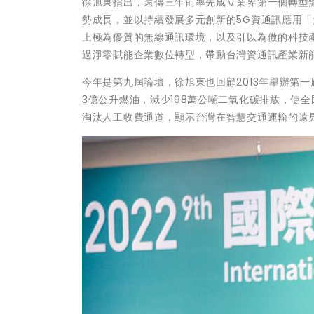
徐旭東指出，遠傳三年前率先成立業界第一個轉型
勢成長，並以持續發展多元創新的5G資通訊應用
上極為優質的無線通訊環境，以及引以為傲的科技
過淨零賦能企業數位轉型，帶動台灣資通訊產業新
今年是第九屆論壇，徐旭東也回顧2013年舉辦第一
3億公升燃油，減少198萬公噸二氧化碳排放，使
淘汰人工收費通道，顯示台灣在智慧交通運輸的遠