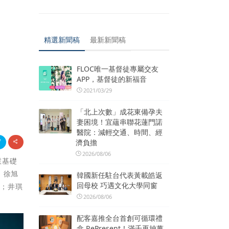
精選新聞稿
最新新聞稿
FLOC唯一基督徒專屬交友
APP，基督徒的新福音
2021/03/29
「北上次數」成花東備孕夫
妻困境！宜蘊串聯花蓮門諾
醫院：減輕交通、時間、經
濟負擔
2026/08/06
慧基礎
。徐旭
韓國新任駐台代表黃載皓返
回母校 巧遇文化大學同窗
野；井琪
2026/08/06
配客嘉推全台首創可循環禮
盒 RePresent！滿千再抽萬