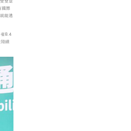
濟雙雙逆
有國際
，就能透
省8.4
並陸續