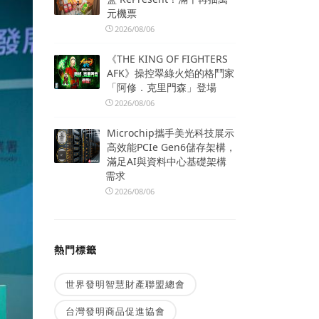
元機票
2026/08/06
《THE KING OF FIGHTERS
AFK》操控翠綠火焰的格鬥家
「阿修．克里門森」登場
2026/08/06
Microchip攜手美光科技展示
高效能PCIe Gen6儲存架構，
滿足AI與資料中心基礎架構
需求
2026/08/06
熱門標籤
世界發明智慧財產聯盟總會
台灣發明商品促進協會