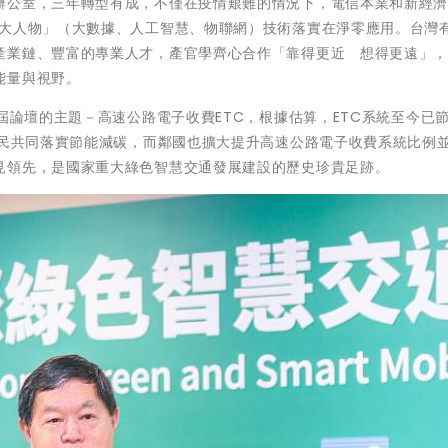
辦公室，三年轉型有成，不僅在疫情艱難的情況下，電信本業和新經
「大人物」（大數據、人工智慧、物聯網）技術落實在淨零應用。台灣
產業鏈、豐富的專業人才，產官學齊心合作「靠得更近 想得更遠」
能量與視野。
屆論壇的主題－高速公路電子收費ETC，根據估算，ETC系統至今已節
全民共同落實節能減碳，而鄰國也擴大提升高速公路電子收費系統比例
見領先，是國家重大綠色智慧交通發展建設的歷史珍貴足跡。