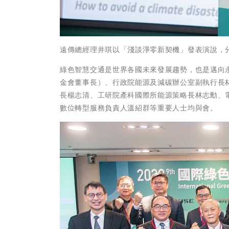
遠傳總經理井琪以「淺談淨零新契機」發表演說，
綠色智慧交通是世界各國未來發展趨勢，也是邁向
金會董事長）、行政院能源及減碳辦公室副執行長
長楊志清、工研院產科國際所能源策略長林志勳、
數位轉型服務負責人溫紹群等重要人士均與會。