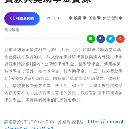
Oct 27,2022
娛樂
圖書
休閒活動
推廣新聞稿
藝術娛樂
北市圖總館留學資料中心於11月12日（六）14時邀請學術交流基
金會傅鏡平教育顧問，深入介紹美國留學貸款與國內外獎助學金
資源申請訣竅(國內：公費留學獎學金、留學獎學金、傅爾布萊
特獎學金；國外：校內獎學金、校內助學金、打工、校外獎助學
金)等類型以及申請方式。同時依照獎助學金申請屬性、學科類
別、學校規模劃分等差異，博士生、碩士生、大學生獲得的補助
名額各有不同，提供實際且有用的資訊，歡迎有計畫申請美國留
學的學生、家長與有興趣的民眾報名參加。
詳情請洽(02)2707-1008，網路報名連結：
https://forms.gl