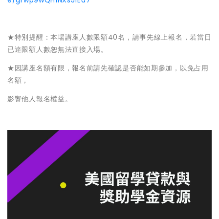
e/grwp9wQH1NXs51Ea7
★特別提醒：本場講座人數限額40名，請事先線上報名，若當日
已達限額人數恕無法直接入場。
★因講座名額有限，報名前請先確認是否能如期參加，以免占用
名額，
影響他人報名權益。