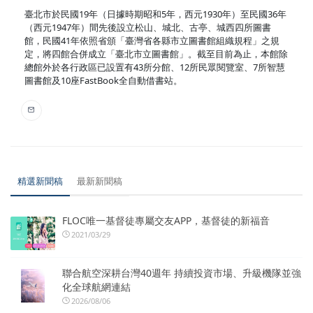
臺北市於民國19年（日據時期昭和5年，西元1930年）至民國36年
（西元1947年）間先後設立松山、城北、古亭、城西四所圖書
館，民國41年依照省頒「臺灣省各縣市立圖書館組織規程」之規
定，將四館合併成立「臺北市立圖書館」。截至目前為止，本館除
總館外於各行政區已設置有43所分館、12所民眾閱覽室、7所智慧
圖書館及10座FastBook全自動借書站。
精選新聞稿
最新新聞稿
FLOC唯一基督徒專屬交友APP，基督徒的新福音
2021/03/29
聯合航空深耕台灣40週年 持續投資市場、升級機隊並強
化全球航網連結
2026/08/06