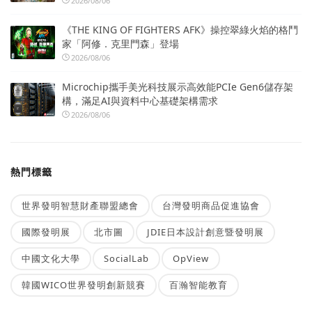
2026/08/06
《THE KING OF FIGHTERS AFK》操控翠綠火焰的格鬥
家「阿修．克里門森」登場
2026/08/06
Microchip攜手美光科技展示高效能PCIe Gen6儲存架
構，滿足AI與資料中心基礎架構需求
2026/08/06
熱門標籤
世界發明智慧財產聯盟總會
台灣發明商品促進協會
國際發明展
北市圖
JDIE日本設計創意暨發明展
中國文化大學
SocialLab
OpView
韓國WICO世界發明創新競賽
百瀚智能教育