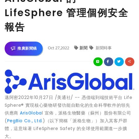
LifeSphere 管理個例安全
報告
Oct 27,2022
新聞
新聞時事
推廣新聞稿
邁阿密
2022年10月27日
/美通社/ -- 憑借端到端技術平台 Life
Sphere
®
實現核心藥物研發功能自動化的生命科學軟件的領先
供應商
ArisGloba
l 宣佈，派格生物醫藥（蘇州）股份有限公司
(
PegBio Co., Ltd.
)（以下簡稱「派格生物」）加入其客戶群
體，這意味著 LifeSphere Safety 的全球使用範圍進一步擴
大。