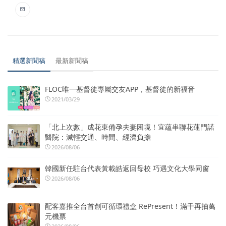
精選新聞稿
最新新聞稿
FLOC唯一基督徒專屬交友APP，基督徒的新福音
2021/03/29
「北上次數」成花東備孕夫妻困境！宜蘊串聯花蓮門諾
醫院：減輕交通、時間、經濟負擔
2026/08/06
韓國新任駐台代表黃載皓返回母校 巧遇文化大學同窗
2026/08/06
配客嘉推全台首創可循環禮盒 RePresent！滿千再抽萬
元機票