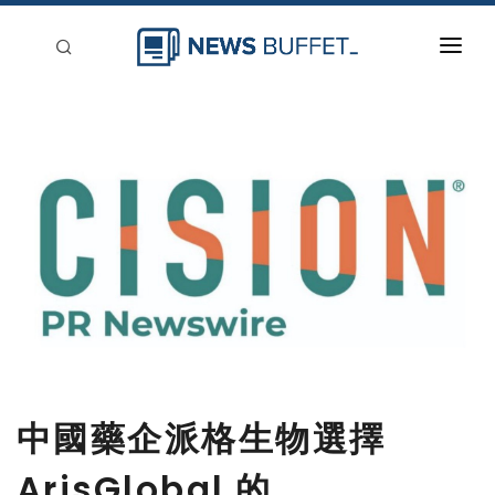
回到首頁
新聞稿分類
登入
刊登
中國藥企派格生物選擇
ArisGlobal 的