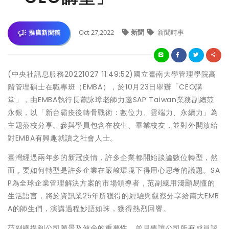
Oct 27,2022
新聞
新聞時事
推廣新聞稿
(中央社訊息服務20221027 11:49:52)國立臺南大學管理學院高
階管理碩士在職專班（EMBA），於10月23日舉辦「CEO講
堂」，由EMBA執行長蕭詠璋老師力邀SAP Taiwan業務副總范
永銀，以「新台霸疫後轉骨戰術：數位力、雲端力、永續力」為
主題蒞校分享。參與學員包含在校生、畢業校友，並對外開放給
對EMBA有興趣就讀之社會人士。
臺灣經過兩年多的新冠疫情，許多企業都開始談論數位轉型，然
而，要如何轉型是許多企業在嚴峻環境下得用心思考的議題。SA
P為全球企業管理解決方案的市場領導者，范副總用淺顯易懂的
生活語言，將於資訊業25年所獲得的經驗與觀察分享給南大EMB
A的師生們，演講過程妙語如珠，獲得熱烈回響。
范副總提到公司願景及使命的重要性，並且要讓公司所有成員認