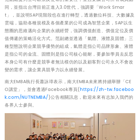
同，並指出台灣目前正進入3.0世代，強調要「Work Smar
t」，並說明SAP現階段也在進行轉型，透過數位科技、大數據及
雲端，協助各種規模及各個產業的公司成為智慧企業，SAP以生
態圈的思維邁向企業的永續經營，強調價值創造、價值定位及價
值傳遞的策略活化方式。范副總並透過「氣體、液體及固體」三
種型態說明企業競爭優勢的組成，氣體是指公司品牌形象、液體
是指公司的金流、固體則是指公司核心能耐，要參加學員去反思
本身公司有什麼是競爭者無法模仿的以及顧客對公司永久不會改
變的需求，讓企業具競爭力以永續發展。
南大EMBA執行長蕭詠璋表示，南大EMBA未來將持續舉辦「CE
O講堂」，並會透過Facebook專頁(
https://zh-tw.faceboo
k.com/NUTNEMBA/
)公告相關訊息，歡迎未來有志加入我們的
各界人士參與。