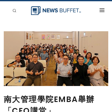
回到首頁
新聞稿分類
登入
刊登
南大管理學院EMBA舉辦
「CEO講堂」