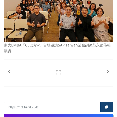
南大EMBA「CEO講堂」首場邀請SAP Taiwan業務副總范永銀蒞校
演講