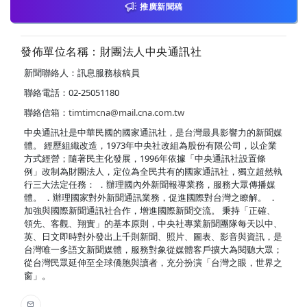
推廣新聞稿
發佈單位名稱：財團法人中央通訊社
新聞聯絡人：訊息服務核稿員
聯絡電話：02-25051180
聯絡信箱：
timtimcna@mail.cna.com.tw
中央通訊社是中華民國的國家通訊社，是台灣最具影響力的新聞媒
體。 經歷組織改造，1973年中央社改組為股份有限公司，以企業
方式經營；隨著民主化發展，1996年依據「中央通訊社設置條
例」改制為財團法人，定位為全民共有的國家通訊社，獨立超然執
行三大法定任務： ．辦理國內外新聞報導業務，服務大眾傳播媒
體。 ．辦理國家對外新聞通訊業務，促進國際對台灣之瞭解。 ．
加強與國際新聞通訊社合作，增進國際新聞交流。 秉持「正確、
領先、客觀、翔實」的基本原則，中央社專業新聞團隊每天以中、
英、日文即時對外發出上千則新聞、照片、圖表、影音與資訊，是
台灣唯一多語文新聞媒體，服務對象從媒體客戶擴大為閱聽大眾；
從台灣民眾延伸至全球僑胞與讀者，充分扮演「台灣之眼，世界之
窗」。