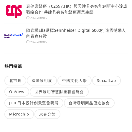
真健康醫療（02697.HK）與天津具身智能創新中心達成
戰略合作 共建具身智能醫療產業生態
2026/08/06
陳嘉樺Ella選擇Sennheiser Digital 6000打造震撼動人
的青春狂歡
2026/08/06
熱門標籤
北市圖
國際發明展
中國文化大學
SocialLab
OpView
世界發明智慧財產聯盟總會
JDIE日本設計創意暨發明展
台灣發明商品促進協會
Microchip
永春分館