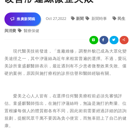
Oct 27,2022
新聞
新聞時事
民生
推廣新聞稿
與消費
醫療保健
現代醫美技術發達，「進廠維修」調整外貌已成為大眾化變
美途徑之一，其中洢蓮絲為近年來相當普遍的選擇。不過，愛玩
美診所童盛麒醫師表示，最近遇到有不少患者微整效果失敗、僵
硬的案例，原因與施打療程的診所信譽和醫師經驗有關。
愛美之心人人皆有，在選擇任何醫美療程前必須先審慎評
估。童盛麒醫師指出，在施打洢蓮絲時，無論是施打的劑量、位
置根據每個人的體質都各有不同，因此術前需要經過詳細的諮詢
規劃，提醒民眾千萬不要因為貪小便宜，而無辜賠上了自己的健
康。