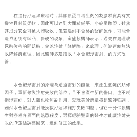
在進行洢蓮絲療程時，其膠原蛋白增生劑的凝膠材質具有支
撐性且材質柔軟，因此可以達到大面積鋪平、小範圍雕塑，雖然
其成分安全可被人體吸收，但若遇到不合格的醫師施作，可能會
造成術後有凹凸、僵硬的現象。童盛麒醫師表示，過去在處理玻
尿酸位移的問題時，會以注射「降解酶」來處理，但洢蓮絲無法
以降解酶處理，因此醫師多建議以「水合塑形雷射」的方式改
善。
水合塑形雷射的原理為透過雷射的能量，來產生氫鍵的順修
因子，重新修復注射失敗的部位，且不會產生新的傷口、也不耗
損洢蓮絲，對人體也較無副作用。愛玩美診所童盛麒醫師強調，
雖然水合塑型雷射能挽救洢蓮絲施打失敗問題，但它十分仰賴醫
生對療程各層面的熟悉程度，選擇經驗豐富的醫生才能讓注射失
敗的洢蓮絲調整回來，達到修正的效果。