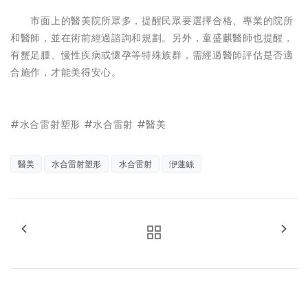
市面上的醫美院所眾多，提醒民眾要選擇合格、專業的院所
和醫師，並在術前經過諮詢和規劃。另外，童盛麒醫師也提醒，
有蟹足腫、慢性疾病或懷孕等特殊族群，需經過醫師評估是否適
合施作，才能美得安心。
#水合雷射塑形 #水合雷射 #醫美
醫美
水合雷射塑形
水合雷射
洢蓮絲