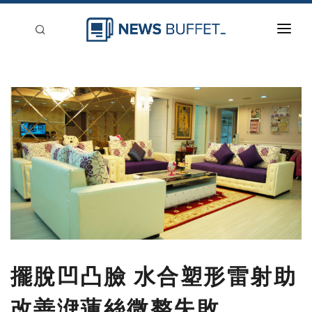
回到首頁
新聞稿分類
登入
刊登
擺脫凹凸臉 水合塑形雷射助
改善洢蓮絲微整失敗