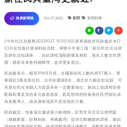
Oct 27,2022
新聞
新聞時事
推廣新聞稿
(中央社訊息服務20221027 15:00:50)屏東縣政府民政處於本(1
0)月在恆春社會福利綜合館，舉辦今年第三場「新住民生活法律
及歸化須知講座」，由於課程淺顯易懂及精彩，報名人數非常踴
躍，縣府未來會持續辦理，提供更多資訊。
民政處表示，截至111年9月底，全國新住民人數約有57萬人，屏
東縣近2萬名新住民，位列全國第8名，僅次於六都及彰化縣，可
見新住民在本縣人力資源具有一定重要地位，藉由上述課程並搭
配縣長潘孟安的多元族群政策，歡迎熱情的恆春新住民們歸化成
為新臺灣人，成為屏南地區不容忽視的力量。
民政處說，恆春場次邀請黃小舫律師，針對常見生活法律問題
（婚姻家庭、財務糾紛、車禍處理）提供生動幽默的課程，藉由
課程中與學員的互動，快速理解基礎法律概念，搭配民政處承辦