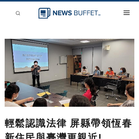
回到首頁
新聞稿分類
登入
刊登
輕鬆認識法律 屏縣帶領恆春
新住民與臺灣更親近!