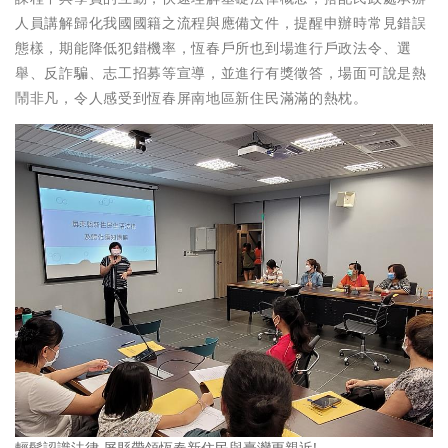
人員講解歸化我國國籍之流程與應備文件，提醒申辦時常見錯誤
態樣，期能降低犯錯機率，恆春戶所也到場進行戶政法令、選
舉、反詐騙、志工招募等宣導，並進行有獎徵答，場面可說是熱
鬧非凡，令人感受到恆春屏南地區新住民滿滿的熱枕。
輕鬆認識法律 屏縣帶領恆春新住民與臺灣更親近!