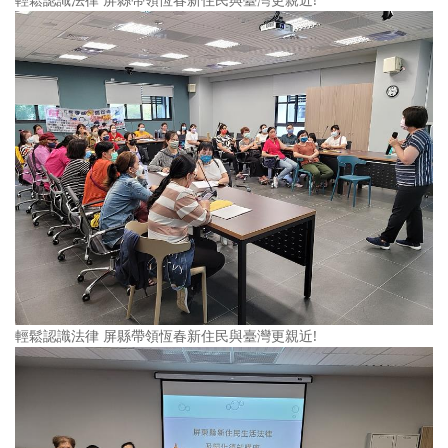
輕鬆認識法律 屏縣帶領恆春新住民與臺灣更親近!