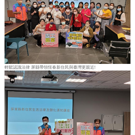
輕鬆認識法律 屏縣帶領恆春新住民與臺灣更親近!