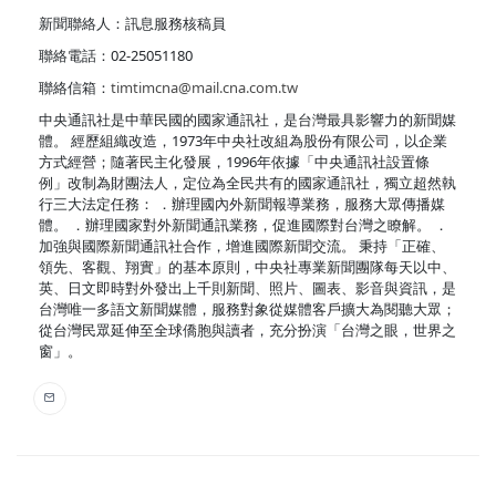
新聞聯絡人：訊息服務核稿員
聯絡電話：02-25051180
聯絡信箱：
timtimcna@mail.cna.com.tw
中央通訊社是中華民國的國家通訊社，是台灣最具影響力的新聞媒
體。 經歷組織改造，1973年中央社改組為股份有限公司，以企業
方式經營；隨著民主化發展，1996年依據「中央通訊社設置條
例」改制為財團法人，定位為全民共有的國家通訊社，獨立超然執
行三大法定任務： ．辦理國內外新聞報導業務，服務大眾傳播媒
體。 ．辦理國家對外新聞通訊業務，促進國際對台灣之瞭解。 ．
加強與國際新聞通訊社合作，增進國際新聞交流。 秉持「正確、
領先、客觀、翔實」的基本原則，中央社專業新聞團隊每天以中、
英、日文即時對外發出上千則新聞、照片、圖表、影音與資訊，是
台灣唯一多語文新聞媒體，服務對象從媒體客戶擴大為閱聽大眾；
從台灣民眾延伸至全球僑胞與讀者，充分扮演「台灣之眼，世界之
窗」。