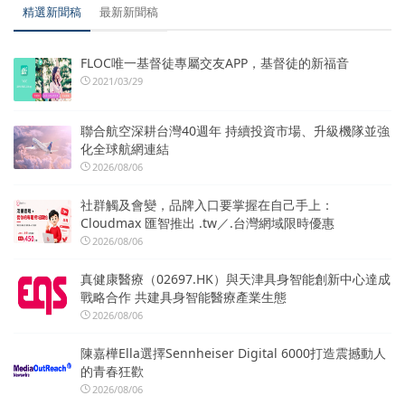
精選新聞稿
最新新聞稿
FLOC唯一基督徒專屬交友APP，基督徒的新福音
2021/03/29
聯合航空深耕台灣40週年 持續投資市場、升級機隊並強
化全球航網連結
2026/08/06
社群觸及會變，品牌入口要掌握在自己手上：
Cloudmax 匯智推出 .tw／.台灣網域限時優惠
2026/08/06
真健康醫療（02697.HK）與天津具身智能創新中心達成
戰略合作 共建具身智能醫療產業生態
2026/08/06
陳嘉樺Ella選擇Sennheiser Digital 6000打造震撼動人
的青春狂歡
2026/08/06