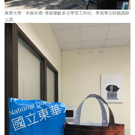
東華大學「木藝木禮~青銀樂齡多元學習工作坊」學員專注聆聽講師
上課。