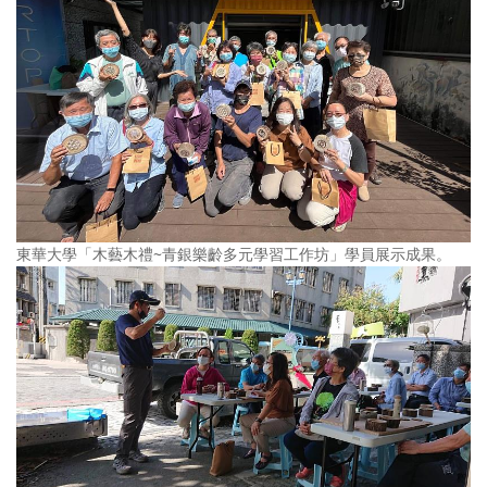
東華大學「木藝木禮~青銀樂齡多元學習工作坊」學員展示成果。