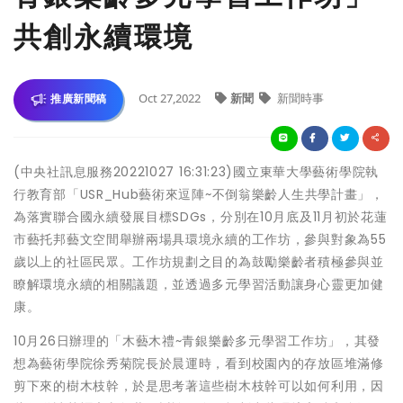
共創永續環境
Oct 27,2022
新聞
新聞時事
推廣新聞稿
(中央社訊息服務20221027 16:31:23)國立東華大學藝術學院執
行教育部「USR_Hub藝術來逗陣~不倒翁樂齡人生共學計畫」，
為落實聯合國永續發展目標SDGs，分別在10月底及11月初於花蓮
市藝托邦藝文空間舉辦兩場具環境永續的工作坊，參與對象為55
歲以上的社區民眾。工作坊規劃之目的為鼓勵樂齡者積極參與並
瞭解環境永續的相關議題，並透過多元學習活動讓身心靈更加健
康。
10月26日辦理的「木藝木禮~青銀樂齡多元學習工作坊」，其發
想為藝術學院徐秀菊院長於晨運時，看到校園內的存放區堆滿修
剪下來的樹木枝幹，於是思考著這些樹木枝幹可以如何利用，因