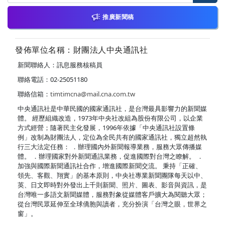
推廣新聞稿
發佈單位名稱：財團法人中央通訊社
新聞聯絡人：訊息服務核稿員
聯絡電話：02-25051180
聯絡信箱：
timtimcna@mail.cna.com.tw
中央通訊社是中華民國的國家通訊社，是台灣最具影響力的新聞媒
體。 經歷組織改造，1973年中央社改組為股份有限公司，以企業
方式經營；隨著民主化發展，1996年依據「中央通訊社設置條
例」改制為財團法人，定位為全民共有的國家通訊社，獨立超然執
行三大法定任務： ．辦理國內外新聞報導業務，服務大眾傳播媒
體。 ．辦理國家對外新聞通訊業務，促進國際對台灣之瞭解。 ．
加強與國際新聞通訊社合作，增進國際新聞交流。 秉持「正確、
領先、客觀、翔實」的基本原則，中央社專業新聞團隊每天以中、
英、日文即時對外發出上千則新聞、照片、圖表、影音與資訊，是
台灣唯一多語文新聞媒體，服務對象從媒體客戶擴大為閱聽大眾；
從台灣民眾延伸至全球僑胞與讀者，充分扮演「台灣之眼，世界之
窗」。