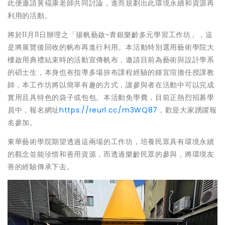
此便邀請黃褔康老師共同討論，進而規劃出此環境永續和資源再
利用的活動。
將於11月11日辦理之「揚帆藝啟~青銀樂齡多元學習工作坊」，這
是將展覽後回收的帆布再進行利用。本活動特別選用藝術學院大
樓啟用典禮結束時的活動宣傳帆布，邀請目前為藝術與設計學系
的碩士生，本身也有指導多場拚布課程經驗的鍾宜瑄擔任授課教
師，本工作坊將以簡單有趣的方式，讓參與者在活動中可以完成
實用且具特色的袋子或包包。本活動免學費，目前正熱烈招募學
員中，報名網址
https://reurl.cc/m3WQ87
，歡迎大家踴躍報
名參加。
東華藝術學院期望透過這兩場的工作坊，培養民眾具有環境永續
的觀念並能珍惜和善用資源，而透過樂齡民眾的參與，將環境友
善的經驗傳承下去。