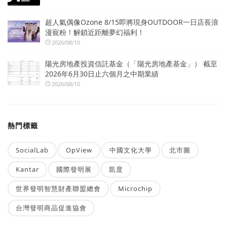
超人氣偶像Ozone 8/15即將現身OUTDOOR一日店長浪
漫寵粉！解鎖近距離夢幻福利！
2026/08/10
陽光房地產投資信託基金（「陽光房地產基金」） 截至
2026年6月30日止六個月之中期業績
2026/08/10
熱門標籤
SocialLab
OpView
中國文化大學
北市圖
Kantar
國際發明展
凱度
世界發明智慧財產聯盟總會
Microchip
台灣發明商品促進協會