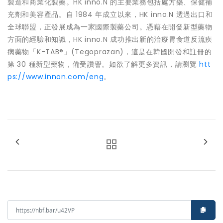
製造和商業化製藥。HK inno.N 的主要業務包括處方藥、保健補
充劑和美容產品。自 1984 年成立以來，HK inno.N 透過出口和
全球聯盟，正發展成為一家國際製藥公司。憑藉在開發新型藥物
方面的經驗和知識，HK inno.N 成功推出新的治療胃食道反流疾
病藥物「K-TAB®」(Tegoprazan)，這是在韓國開發和註冊的
第 30 種新型藥物，備受讚譽。如欲了解更多資訊，請瀏覽
htt
ps://www.innon.com/eng
。