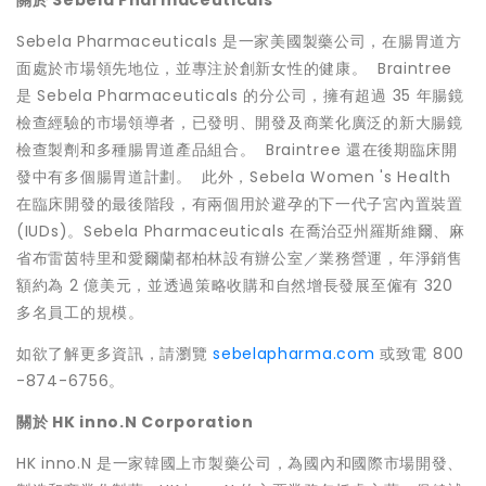
Sebela Pharmaceuticals 是一家美國製藥公司，在腸胃道方
面處於市場領先地位，並專注於創新女性的健康。 Braintree
是 Sebela Pharmaceuticals 的分公司，擁有超過 35 年腸鏡
檢查經驗的市場領導者，已發明、開發及商業化廣泛的新大腸鏡
檢查製劑和多種腸胃道產品組合。 Braintree 還在後期臨床開
發中有多個腸胃道計劃。 此外，Sebela Women 's Health
在臨床開發的最後階段，有兩個用於避孕的下一代子宮內置裝置
(IUDs)。Sebela Pharmaceuticals 在喬治亞州羅斯維爾、麻
省布雷茵特里和愛爾蘭都柏林設有辦公室／業務營運，年淨銷售
額約為 2 億美元，並透過策略收購和自然增長發展至僱有 320
多名員工的規模。
如欲了解更多資訊，請瀏覽
sebelapharma.com
或致電 800
-874-6756。
關於
HK inno.N Corporation
HK inno.N 是一家韓國上市製藥公司，為國內和國際市場開發、