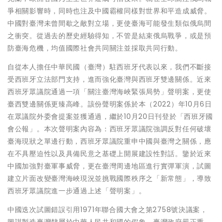
爭相關影響時，同時也注及中國霸權同樣對世界和平造成威脅。
中國對臺灣未曾間歇之敵對立場，更使臺海可能發生類似俄烏間
之衝突。從過去的歷史經驗得知，不管是結束俄烏戰爭，或是預
防臺海危機，均值國際社會共同關注並採取共同行動。
自從本人擔任中華民國（臺灣）駐西班牙代表以來，我們不斷接
受西班牙立法部門支持，進而強化臺灣與西班牙雙邊關係。近來
西班牙眾議院通過一項「關注臺灣海峽緊張局勢」聲明案，更使
臺西雙邊關係更臻高峰。該份聲明案係於本（2022）年10月6日
在眾議院外委會提案並獲通過，繼於10月20日刊登於「西班牙國
會公報」。本次聲明案內容為：西班牙眾議院強調反對任何破壞
臺海現狀之單邊行動，西班牙眾議院重申中國與臺灣之關係，應
在不具壓迫性以及具備民意之基礎上開展建設性對話。鑒於近來
中國加強對臺軍事威脅，更在臺灣周邊地區進行實彈軍演，試圖
建立片面改變臺灣海峽現況並挑戰國際秩序之「新常態」，導致
西班牙眾議院進一步通過上述「聲明案」。
中國迭次試圖錯誤引用1971年聯合國大會之第2758號決議案，