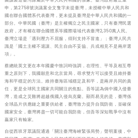
圖謀製造臺灣隸屬於中華人民共和國的假象。臺灣政府嚴正重
申，第2758號決議案全文隻字未提臺灣，未授權中華人民共和
國在聯合國體系代表臺灣，更未提及臺灣是中華人民共和國的一
部分。中華民國（臺灣）是主權獨立之民主國家，只有臺灣民選
政府，才有權在聯合國體系等國際場域代表臺灣2,350萬人民。
臺灣立場是「遇到壓力不屈服，得到支持不冒進」；臺灣人民共
識是「國土主權不退讓、民主自由不妥協、兵戎相見不是兩岸選
項」。
蔡總統英文更在本年國慶中致詞時強調，在理性、平等及相互尊
重之原則下，我國願意和北京當局，尋求雙方可以接受且維持臺
海和平穩定的方法。維持臺海區域穩定及和平，是兩岸共同的責
任，更是全球民主國家共同關注的焦點。吾等認為倘中國入侵臺
灣，造成之災難將超越俄國入侵烏克蘭。顯而易見的是，臺灣係
全球晶片供應鏈之重要供給者，臺灣致力提升自我防衛，並確保
國家安全，臺灣將盡一切可能自我防衛，但吾等深知戰爭中沒有
贏家只有輸家。
自從西班牙眾議院通過「關注臺灣海峽緊張局勢」聲明案後，中