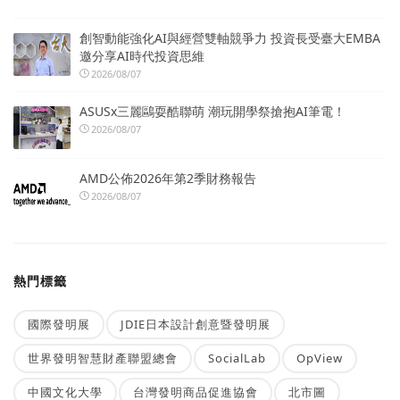
創智動能強化AI與經營雙軸競爭力 投資長受臺大EMBA
邀分享AI時代投資思維
2026/08/07
ASUSx三麗鷗耍酷聯萌 潮玩開學祭搶抱AI筆電！
2026/08/07
AMD公佈2026年第2季財務報告
2026/08/07
熱門標籤
國際發明展
JDIE日本設計創意暨發明展
世界發明智慧財產聯盟總會
SocialLab
OpView
中國文化大學
台灣發明商品促進協會
北市圖