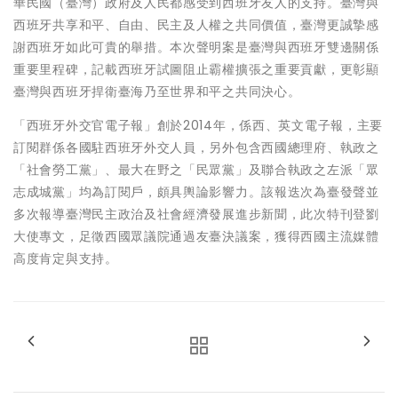
華民國（臺灣）政府及人民都感受到西班牙友人的支持。臺灣與
西班牙共享和平、自由、民主及人權之共同價值，臺灣更誠摯感
謝西班牙如此可貴的舉措。本次聲明案是臺灣與西班牙雙邊關係
重要里程碑，記載西班牙試圖阻止霸權擴張之重要貢獻，更彰顯
臺灣與西班牙捍衛臺海乃至世界和平之共同決心。
「西班牙外交官電子報」創於2014年，係西、英文電子報，主要
訂閱群係各國駐西班牙外交人員，另外包含西國總理府、執政之
「社會勞工黨」、最大在野之「民眾黨」及聯合執政之左派「眾
志成城黨」均為訂閱戶，頗具輿論影響力。該報迭次為臺發聲並
多次報導臺灣民主政治及社會經濟發展進步新聞，此次特刊登劉
大使專文，足徵西國眾議院通過友臺決議案，獲得西國主流媒體
高度肯定與支持。