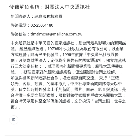
發佈單位名稱：財團法人中央通訊社
新聞聯絡人：訊息服務核稿員
聯絡電話：02-25051180
聯絡信箱：
timtimcna@mail.cna.com.tw
中央通訊社是中華民國的國家通訊社，是台灣最具影響力的新聞媒
體。 經歷組織改造，1973年中央社改組為股份有限公司，以企業
方式經營；隨著民主化發展，1996年依據「中央通訊社設置條
例」改制為財團法人，定位為全民共有的國家通訊社，獨立超然執
行三大法定任務： ．辦理國內外新聞報導業務，服務大眾傳播媒
體。 ．辦理國家對外新聞通訊業務，促進國際對台灣之瞭解。 ．
加強與國際新聞通訊社合作，增進國際新聞交流。 秉持「正確、
領先、客觀、翔實」的基本原則，中央社專業新聞團隊每天以中、
英、日文即時對外發出上千則新聞、照片、圖表、影音與資訊，是
台灣唯一多語文新聞媒體，服務對象從媒體客戶擴大為閱聽大眾；
從台灣民眾延伸至全球僑胞與讀者，充分扮演「台灣之眼，世界之
窗」。