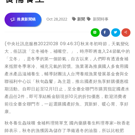
Oct 28,2022
新聞
新聞時事
推廣新聞稿
(中央社訊息服務20221028 09:46:31)秋末冬初時節，天氣變化
大，俗話說「立冬補冬，補嘴空。」，時序即將進入24節氣中的
「立冬」，是冬季的第一個節氣，自古以來，人們即有透過食補
來抵禦冬季寒冷、補充元氣的習慣。漁業署為推廣國人多食用國
產水產品滋補養生，輔導財團法人台灣養殖漁業發展基金會與全
聯福利中心以「秋旬鱻饗」為主題，推出國產好魚享鮮購優惠檔
期活動。自即日起至12月1日止，至全臺全聯門市購買指定國產水
產品任2件，即可享結帳金額現折10元的折扣優惠，歡迎消費者
前往全臺全聯門市，一起選購國產好魚、買新鮮、暖心胃、享好
康。
秋冬養生鱻味嚐 食補料理簡單烹 國內藥膳養生料理專家─秋香老
師表示，秋冬的漁獲因為儲存了準備過冬的油脂，所以比較肥