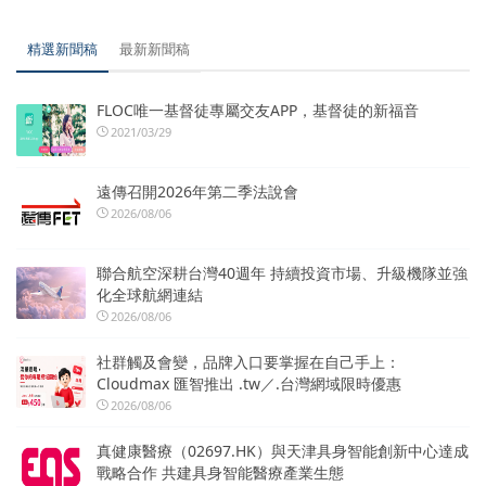
精選新聞稿
最新新聞稿
FLOC唯一基督徒專屬交友APP，基督徒的新福音
2021/03/29
遠傳召開2026年第二季法說會
2026/08/06
聯合航空深耕台灣40週年 持續投資市場、升級機隊並強
化全球航網連結
2026/08/06
社群觸及會變，品牌入口要掌握在自己手上：
Cloudmax 匯智推出 .tw／.台灣網域限時優惠
2026/08/06
真健康醫療（02697.HK）與天津具身智能創新中心達成
戰略合作 共建具身智能醫療產業生態