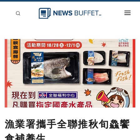
回到首頁
新聞稿分類
登入
刊登
漁業署攜手全聯推秋旬鱻饗
食補養生