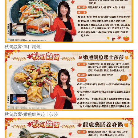
秋旬鱻饗-虱目鋤燒
秋旬鱻饗-嫩煎鯛魚起士莎莎