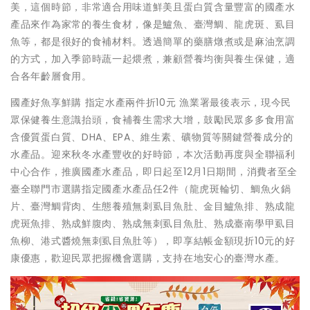
美，這個時節，非常適合用味道鮮美且蛋白質含量豐富的國產水
產品來作為家常的養生食材，像是鱸魚、臺灣鯛、龍虎斑、虱目
魚等，都是很好的食補材料。透過簡單的藥膳燉煮或是麻油烹調
的方式，加入季節時蔬一起煨煮，兼顧營養均衡與養生保健，適
合各年齡層食用。
國產好魚享鮮購 指定水產兩件折10元 漁業署最後表示，現今民
眾保健養生意識抬頭，食補養生需求大增，鼓勵民眾多多食用富
含優質蛋白質、DHA、EPA、維生素、礦物質等關鍵營養成分的
水產品。迎來秋冬水產豐收的好時節，本次活動再度與全聯福利
中心合作，推廣國產水產品，即日起至12月1日期間，消費者至全
臺全聯門市選購指定國產水產品任2件（龍虎斑輪切、鯛魚火鍋
片、臺灣鯛背肉、生態養殖無刺虱目魚肚、金目鱸魚排、熟成龍
虎斑魚排、熟成鮮腹肉、熟成無刺虱目魚肚、熟成臺南學甲虱目
魚柳、港式醬燒無刺虱目魚肚等），即享結帳金額現折10元的好
康優惠，歡迎民眾把握機會選購，支持在地安心的臺灣水產。