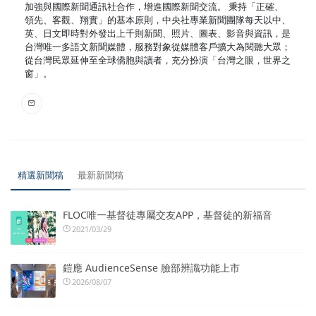
加強與國際新聞通訊社合作，增進國際新聞交流。 秉持「正確、
領先、客觀、翔實」的基本原則，中央社專業新聞團隊每天以中、
英、日文即時對外發出上千則新聞、照片、圖表、影音與資訊，是
台灣唯一多語文新聞媒體，服務對象從媒體客戶擴大為閱聽大眾；
從台灣民眾延伸至全球僑胞與讀者，充分扮演「台灣之眼，世界之
窗」。
精選新聞稿
最新新聞稿
FLOC唯一基督徒專屬交友APP，基督徒的新福音
2021/03/29
鎧應 AudienceSense 臉部辨識功能上市
2026/08/07