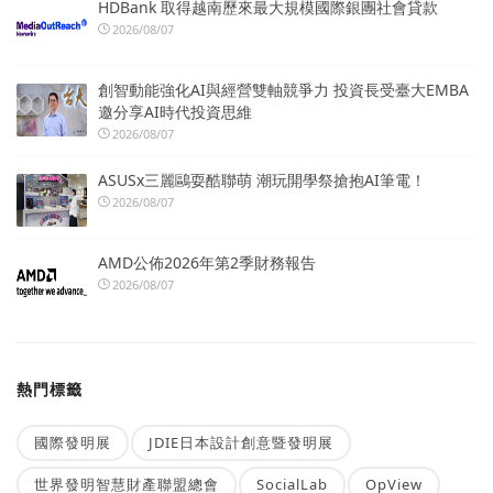
HDBank 取得越南歷來最大規模國際銀團社會貸款
2026/08/07
創智動能強化AI與經營雙軸競爭力 投資長受臺大EMBA
邀分享AI時代投資思維
2026/08/07
ASUSx三麗鷗耍酷聯萌 潮玩開學祭搶抱AI筆電！
2026/08/07
AMD公佈2026年第2季財務報告
2026/08/07
熱門標籤
國際發明展
JDIE日本設計創意暨發明展
世界發明智慧財產聯盟總會
SocialLab
OpView