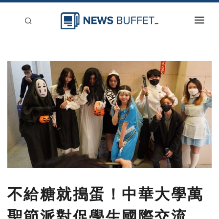
回到首頁
新聞稿分類
登入
刊登
不給糖就搗蛋！中華大學萬
聖節派對促學生國際交流