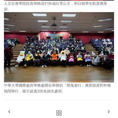
人文社會學院院長簡曉花打扮成白雪公主，和日籍學生歡度萬聖
節。
中華大學國際處與學務處聯合舉辦的「萌鬼遊行」萬聖節派對昨晚
熱鬧舉行，吸引超過200名師生參與。