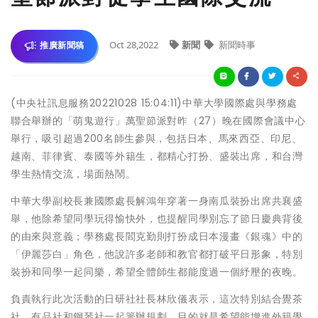
Oct 28,2022
新聞
新聞時事
推廣新聞稿
(中央社訊息服務20221028 15:04:11)中華大學國際處與學務處
聯合舉辦的「萌鬼遊行」萬聖節派對昨（27）晚在國際會議中心
舉行，吸引超過200名師生參與，包括日本、馬來西亞、印尼、
越南、菲律賓、泰國等外籍生，都精心打扮、盛裝出席，和台灣
學生熱情交流，場面熱鬧。
中華大學副校長兼國際處長解鴻年穿著一身南瓜裝扮出席共襄盛
舉，他除希望同學玩得愉快外，也提醒同學別忘了節日慶典背後
的由來與意義；學務處長閻克勤則打扮成日本漫畫《銀魂》中的
「伊麗莎白」角色，他說許多老師和教官都打破平日形象，特別
裝扮和同學一起同樂，希望全體師生都能度過一個紓壓的夜晚。
負責執行此次活動的日研社社長林欣儀表示，這次特別結合覺茶
社、有品社和鋼琴社一起籌辦規劃，目的就是希望能增進外籍學