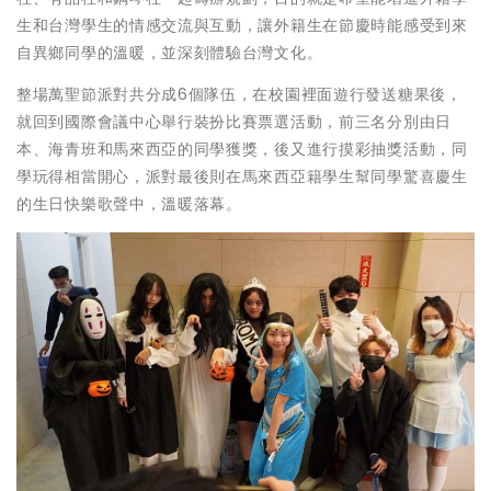
生和台灣學生的情感交流與互動，讓外籍生在節慶時能感受到來
自異鄉同學的溫暖，並深刻體驗台灣文化。
整場萬聖節派對共分成6個隊伍，在校園裡面遊行發送糖果後，
就回到國際會議中心舉行裝扮比賽票選活動，前三名分別由日
本、海青班和馬來西亞的同學獲獎，後又進行摸彩抽獎活動，同
學玩得相當開心，派對最後則在馬來西亞籍學生幫同學驚喜慶生
的生日快樂歌聲中，溫暖落幕。