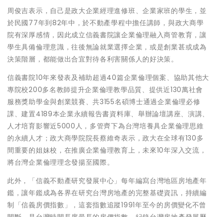
周俊吉表示，自己是政大企業經理進修班、企業家班的學生，並
於民國77年到82年中，於不動產學程中擔任講師，與政大商學
院有深厚感情，因此成立信義書院讓企業倫理融入商管教育，讓
學生具備倫理意識，往後無論就業選擇企業，或是創業甚或成為
決策階層，都能做出合宜對待各利害關係人的好決策。
信義書院10年來發表及補助超過40篇企業倫理個案、協助其他大
專院校200多名教師提升企業倫理教學品質、提供近130萬社會
服務獎助學金與創業競賽、共3155名碩博士通過企業倫理必修
課、建置4189本企業永續報告書資料庫、舉辦論壇講座、演講、
人才培育影響近5000人，多管齊下為台灣培養具企業倫理思維
的永續人才；政大商學院院長蔡維奇表示，政大在全球有130多
間重要的姐妹校，在推廣企業倫理教育上，未來10年深入交流，
將台灣企業倫理理念發揚至國際。
此外，「信義不動產研究發展中心」每年編寫台灣地區房地產年
鑑，讓年鑑成為各界在研究台灣房地產的完整基礎資訊，持續編
制「信義房價指數」，這套指數追蹤1991年至今的房價變化不曾
間斷，是台灣時間長度最長的房價指數，紀錄台灣房地產發展歷