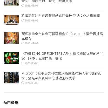
醫院：減輕交通、時間、經濟負擔
2026/08/06
韓國新任駐台代表黃載皓返回母校 巧遇文化大學同窗
2026/08/06
配客嘉推全台首創可循環禮盒 RePresent！滿千再抽萬
元機票
2026/08/06
《THE KING OF FIGHTERS AFK》操控翠綠火焰的格鬥
家「阿修．克里門森」登場
2026/08/06
Microchip攜手美光科技展示高效能PCIe Gen6儲存架
構，滿足AI與資料中心基礎架構需求
2026/08/06
熱門標籤