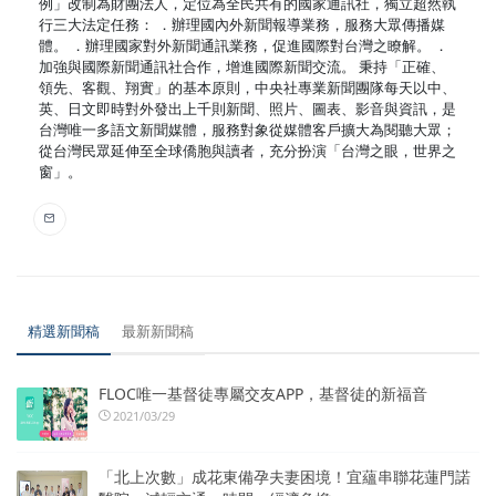
例」改制為財團法人，定位為全民共有的國家通訊社，獨立超然執
行三大法定任務： ．辦理國內外新聞報導業務，服務大眾傳播媒
體。 ．辦理國家對外新聞通訊業務，促進國際對台灣之瞭解。 ．
加強與國際新聞通訊社合作，增進國際新聞交流。 秉持「正確、
領先、客觀、翔實」的基本原則，中央社專業新聞團隊每天以中、
英、日文即時對外發出上千則新聞、照片、圖表、影音與資訊，是
台灣唯一多語文新聞媒體，服務對象從媒體客戶擴大為閱聽大眾；
從台灣民眾延伸至全球僑胞與讀者，充分扮演「台灣之眼，世界之
窗」。
精選新聞稿
最新新聞稿
FLOC唯一基督徒專屬交友APP，基督徒的新福音
2021/03/29
「北上次數」成花東備孕夫妻困境！宜蘊串聯花蓮門諾