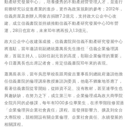
動產研究發展中心」，培養優秀的不動產經營管理人才，並進行
前瞻研究以促進產業的進步，更作為政策規劃的參考；2012年，
信義房屋及創辦人周俊吉捐贈7.2億元，支持政大公企中心改
建、成立信義書院並持續推動信義不動產研究發展中心10年營
運，28日也宣布，未來10年將再投入1.3億元。
政大公企中心改建落成後，信義書院與信義不動產研究發展中心
將進駐，當年邀請前副總統蕭萬長先生擔任「信義企業倫理講
座」首屆主持人，以卸任副元首的高度，彰顯企業倫理的重要，
今日蕭萬長也出席記者會，肯定信義書院10年來的表現。
蕭萬長表示，當年吳思華校長跟周俊吉董事長到總統府邀請他擔
任信義書院的倫理講座教授兼諮詢委員，他毫不猶豫地答應了，
看著信義書院從零開始，從師資不足、沒有教材，甚至連學生也
興趣缺缺，在努力之下，成立第三年，企業倫理成為政大商學院
全院共同的必修課，每年有1000多位畢業生，在求學階段修習過
「企業倫理與企業社會責任」課程。並發揮影響力、擴及到全台
大專院校，競相開設有關企業倫理、企業社會責任、永續發展的
相關課程。