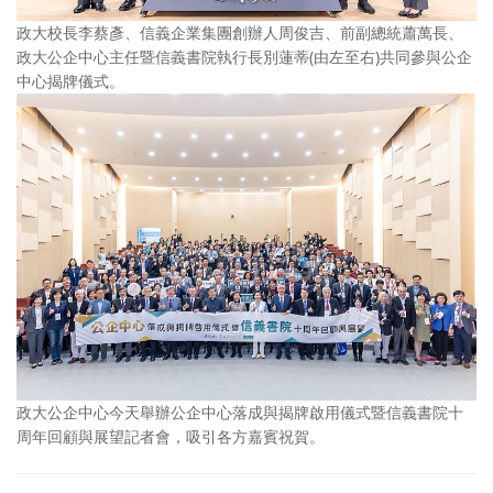
政大校長李蔡彥、信義企業集團創辦人周俊吉、前副總統蕭萬長、
政大公企中心主任暨信義書院執行長別蓮蒂(由左至右)共同參與公企
中心揭牌儀式。
政大公企中心今天舉辦公企中心落成與揭牌啟用儀式暨信義書院十
周年回顧與展望記者會，吸引各方嘉賓祝賀。