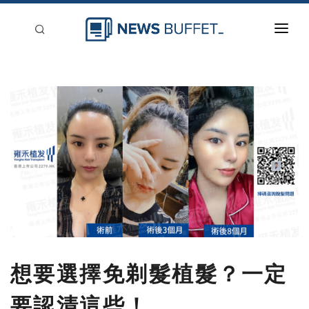
回到首頁
新聞稿分類
登入
刊登
想要選擇免剃髮植髮？一定
要認清這些！