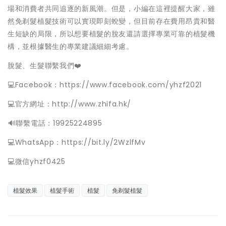
場和消費者共同追逐的新風潮。但是，小編在這裡提醒大家，雖
然免剃髮植髮技術可以實現即刻蛻變，但目前存在費用昂貴和醫
生短缺的局限，所以想要植髮的脫友還請選擇專業可靠的植髮機
構，並根據醫生的專業建議細細考慮。
脫髮、生髮聯繫我們❤️
💻Facebook：https://www.facebook.com/yhzf2021
💻官方網址：http://www.zhifa.hk/
️🔊聯繫電話：19925224895
💻WhatsApp：https://bit.ly/2WzlfMv
💻微信yhzf0425
植髮效果
植髮手術
植髮
免剃髮植髮