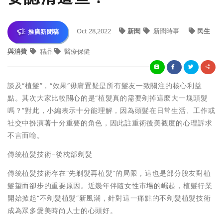
Oct 28,2022
新聞
新聞時事
民生
推廣新聞稿
與消費
精品
醫療保健
談及“植髮”，“效果”毋庸置疑是所有髮友一致關注的核心利益
點。其次大家比較關心的是“植髮真的需要剃掉這麼大一塊頭髮
嗎？”對此，小編表示十分能理解，因為頭髮在日常生活、工作或
社交中扮演著十分重要的角色，因此註重術後美觀度的心理訴求
不言而喻。
傳統植髮技術-後枕部剃髮
傳統植髮技術存在“先剃髮再植髮”的局限，這也是部分脫友對植
髮望而卻步的重要原因。近幾年伴隨女性市場的崛起，植髮行業
開始掀起“不剃髮植髮”新風潮，針對這一痛點的不剃髮植髮技術
成為眾多愛美時尚人士的心頭好。