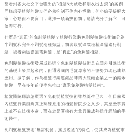
當看到各大社交平台曬出的“植髮5天就敢和朋友出去浪”的案例，
同樣想要植髮的髮友們必然抑制不住內心悸動，但小編要提醒大
家：心動但不要盲目，選擇一項新技術前，應該充分了解它，可
信即可行。
什麼是“真正”的免剃髮植髮？植髮行業將免剃髮植髮技術細分為
半剃髮和完全不剃髮兩種類型，前者取髮區或種植區需進行剃
髮，後者兩區皆無需剃髮，是“真正”的免剃髮植髮。
免剃髮植髮技術發展成熟嗎？免剃髮植髮技術是在國外引進技術
的基礎上發展起來的，但通過國內毛髮專家的不懈努力現已成熟
應用。據了解，作為植髮行業連鎖品牌四大龍頭企業之一的雍禾
植髮，早在多年前便率先推出“雍禾免剃髮植髮技術”。
植髮醫院應該怎麼選？免剃髮植髮技術雖然誕生已久，但目前國
內植髮行業能夠真正熟練應用的植髮醫院少之又少，其壁壘事實
上並不在技術本身，而在於是否擁有大量具備成熟操作經驗的手
術醫生。
免剃髮植髮技術“無需剃髮，擺脫尷尬”的特色，使其成為植髮市