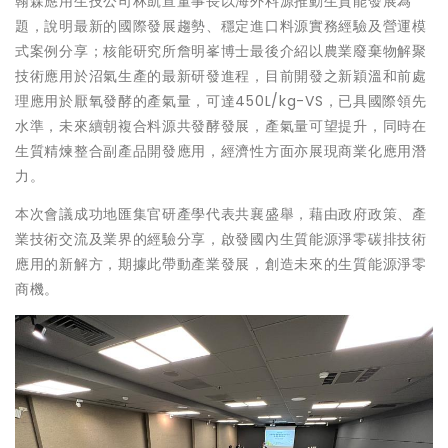
翰森應用生技公司林凱宣董事長以海外料源推動生質能發展為
題，說明最新的國際發展趨勢、穩定進口料源實務經驗及營運模
式案例分享；核能研究所詹明峯博士最後介紹以農業廢棄物解聚
技術應用於沼氣生產的最新研發進程，目前開發之新穎溫和前處
理應用於厭氧發酵的產氣量，可達450L/kg-VS，已具國際領先
水準，未來續朝複合料源共發酵發展，產氣量可望提升，同時在
生質精煉整合副產品開發應用，經濟性方面亦展現商業化應用潛
力。
本次會議成功地匯集官研產學代表共襄盛舉，藉由政府政策、產
業技術交流及業界的經驗分享，啟發國內生質能源淨零碳排技術
應用的新解方，期據此帶動產業發展，創造未來的生質能源淨零
商機。