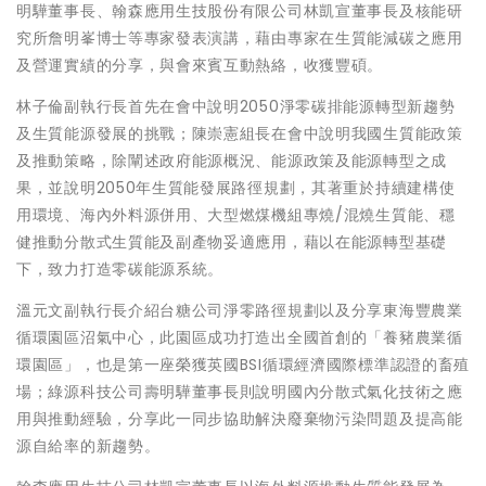
明驊董事長、翰森應用生技股份有限公司林凱宣董事長及核能研
究所詹明峯博士等專家發表演講，藉由專家在生質能減碳之應用
及營運實績的分享，與會來賓互動熱絡，收獲豐碩。
林子倫副執行長首先在會中說明2050淨零碳排能源轉型新趨勢
及生質能源發展的挑戰；陳崇憲組長在會中說明我國生質能政策
及推動策略，除闡述政府能源概況、能源政策及能源轉型之成
果，並說明2050年生質能發展路徑規劃，其著重於持續建構使
用環境、海內外料源併用、大型燃煤機組專燒/混燒生質能、穩
健推動分散式生質能及副產物妥適應用，藉以在能源轉型基礎
下，致力打造零碳能源系統。
溫元文副執行長介紹台糖公司淨零路徑規劃以及分享東海豐農業
循環園區沼氣中心，此園區成功打造出全國首創的「養豬農業循
環園區」，也是第一座榮獲英國BSI循環經濟國際標準認證的畜殖
場；綠源科技公司壽明驊董事長則說明國內分散式氣化技術之應
用與推動經驗，分享此一同步協助解決廢棄物污染問題及提高能
源自給率的新趨勢。