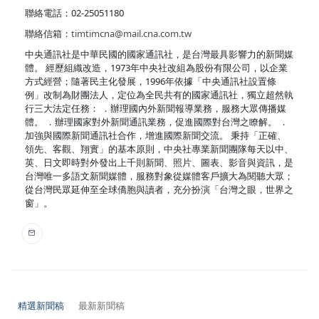
聯絡電話：02-25051180
聯絡信箱：
timtimcna@mail.cna.com.tw
中央通訊社是中華民國的國家通訊社，是台灣最具影響力的新聞媒
體。 經歷組織改造，1973年中央社改組為股份有限公司，以企業
方式經營；隨著民主化發展，1996年依據「中央通訊社設置條
例」改制為財團法人，定位為全民共有的國家通訊社，獨立超然執
行三大法定任務： ．辦理國內外新聞報導業務，服務大眾傳播媒
體。 ．辦理國家對外新聞通訊業務，促進國際對台灣之瞭解。 ．
加強與國際新聞通訊社合作，增進國際新聞交流。 秉持「正確、
領先、客觀、翔實」的基本原則，中央社專業新聞團隊每天以中、
英、日文即時對外發出上千則新聞、照片、圖表、影音與資訊，是
台灣唯一多語文新聞媒體，服務對象從媒體客戶擴大為閱聽大眾；
從台灣民眾延伸至全球僑胞與讀者，充分扮演「台灣之眼，世界之
窗」。
精選新聞稿
最新新聞稿