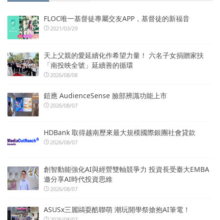
FLOC唯一基督徒專屬交友APP，基督徒的新福音
2021/03/29
天上父親的愛延續化作希望力量！ 六名子女捐贈家扶
「南投映全號」延續善的循環
2026/08/08
鎧應 AudienceSense 臉部辨識功能上市
2026/08/07
HDBank 取得越南歷來最大規模國際銀團社會貸款
2026/08/07
創智動能強化AI與經營雙軸競爭力 投資長受臺大EMBA
邀分享AI時代投資思維
2026/08/07
ASUSx三麗鷗耍酷聯萌 潮玩開學祭搶抱AI筆電！
2026/08/07