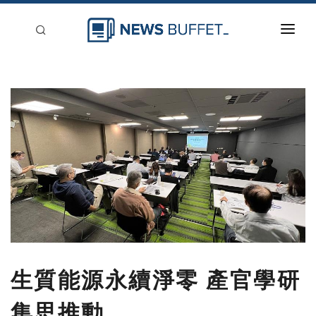
回到首頁
新聞稿分類
登入
刊登
生質能源永續淨零 產官學研
集思推動