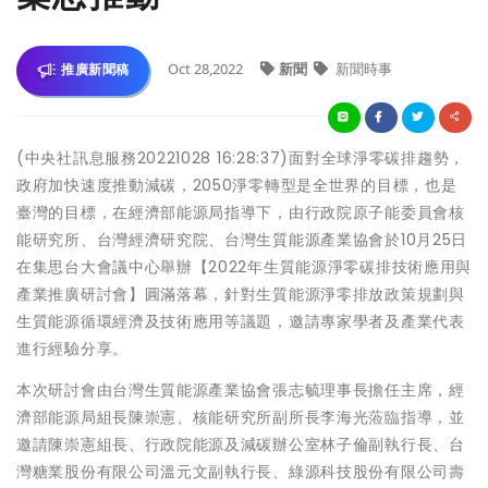
Oct 28,2022
新聞
新聞時事
推廣新聞稿
(中央社訊息服務20221028 16:28:37)面對全球淨零碳排趨勢，
政府加快速度推動減碳，2050淨零轉型是全世界的目標，也是
臺灣的目標，在經濟部能源局指導下，由行政院原子能委員會核
能研究所、台灣經濟研究院、台灣生質能源產業協會於10月25日
在集思台大會議中心舉辦【2022年生質能源淨零碳排技術應用與
產業推廣研討會】圓滿落幕，針對生質能源淨零排放政策規劃與
生質能源循環經濟及技術應用等議題，邀請專家學者及產業代表
進行經驗分享。
本次研討會由台灣生質能源產業協會張志毓理事長擔任主席，經
濟部能源局組長陳崇憲、核能研究所副所長李海光蒞臨指導，並
邀請陳崇憲組長、行政院能源及減碳辦公室林子倫副執行長、台
灣糖業股份有限公司溫元文副執行長、綠源科技股份有限公司壽