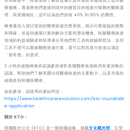
在本峰會中，與會者將了解自資僱主如何重新考慮為員工提供醫
療服務，透過將他們連接到境外的優質目的地進行複雜的醫療護
理，與美國相比，這可以為他們節省 40% 到 80% 的費用。
峰會還深入探討當前的醫療旅遊生態系統，揭示行業面臨的挑戰
和障礙，並提供擴展行業的解決方案和潛在機會。聆聽醫療旅遊
領域的利益相關者和領導者分享他們對工具的經驗和想法，這些
工具不僅可以重振醫療旅遊行業，還可以對其進行改進以滿足
「新常態」的需求。
3 小時的虛擬峰會承諾讓參與者對美國醫療旅遊格局有更清晰的
認識，幫助他們了解美國出境醫療旅遊的主要動力，以及市場的
細微差別和擴張機會。
如欲參加，請使用此連結申請：
https://www.healthcarerevolution.com/kto-roundtabl
e-application
關於
KTO
：
韓國觀光公社 (KTO) 是一個韓國組織，隸屬
文化觀光部
。它受