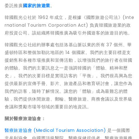
委託推廣
國家的旅遊業
。
韓國觀光公社於 1962 年成立，是根據《國際旅遊公司法》(Inte
rnational Tourism Corporation Act) 負責韓國旅遊業的政
府投資公司。該組織將韓國推廣為吸引外國遊客的旅遊目的地。
韓國觀光公社紐約辦事處包括洛基山脈以東的所有 37 個州、華
盛頓特區和整個加勒比地區的 14 個國家。我們的主要目標是支
援銷售和各種市場推廣和宣傳活動，以增強我們的旅行者在韓國
的體驗。我們的主要訊息之一是強調韓國的「體驗、精神和歷
史」。我們的次要目標是實現訪客的「平衡」。我們很高興為您
提供最新的宣傳手冊、影片、旅遊產品和教育研討會，讓您作為
我們的訪客，隨時了解情況。讓您的「體驗」成為最難忘的體
驗，我們提供休閒旅遊、郵輪、醫療旅遊、商務會議以及世界級
會議和獎勵市場等領域的重要目的地資訊。
關於醫療旅遊協會：
醫療旅遊協會 (Medical Tourism Association)
是一個國際
非牟利協會，由國際頂級醫院、醫療保健提供者、醫療旅遊服務