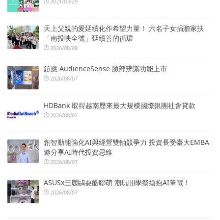
2021/03/29
天上父親的愛延續化作希望力量！ 六名子女捐贈家扶
「南投映全號」延續善的循環
2026/08/08
鎧應 AudienceSense 臉部辨識功能上市
2026/08/07
HDBank 取得越南歷來最大規模國際銀團社會貸款
2026/08/07
創智動能強化AI與經營雙軸競爭力 投資長受臺大EMBA
邀分享AI時代投資思維
2026/08/07
ASUSx三麗鷗耍酷聯萌 潮玩開學祭搶抱AI筆電！
2026/08/07