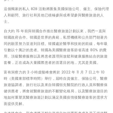
這個獨家的私人 B2B 活動將匯集美國保險公司、僱主、保險代理
人和顧問、旅行社和其他已積極參與或希望參與醫療旅遊的人
士。
自大約 15 年前與韓國合作推出醫療旅遊計劃以來，我們一直與
韓國政府合作。韓國是世界的典範，私營機構和公共部門朝著共
同的願景努力並達到目標。韓國處於醫學和技術的前線，每年吸
引數以十萬計的患者。韓國為美國醫療遊客節省高達 80% 的費
用、頂級醫療服務以及將患者護理與放鬆和健康服務結合的旅遊
套餐，正在成為大量國際患者的首選目的地，尤其是美國。
富有洞察力的 3 小時虛擬峰會將於 2022 年 11 月 7 日上午 10
時（美國東部標準時間）舉行，屆時自資僱主、保險公司、醫療
旅遊協調者、旅行社以及來自韓國領先醫院的行政人員和醫療保
健供應者，將會就醫療旅遊的不斷變化格局，以及醫療旅遊目的
地如何重塑其醫療旅遊計劃以滿足美國疫情後醫療遊客的需求方
面提供見解。