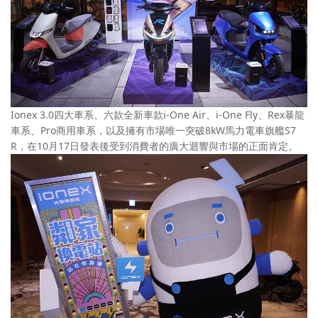
Ionex 3.0四大車系、六款全新車款i-One Air、i-One Fly、Rex暴龍
車系、Pro商用車系，以及擁有市場唯一突破8kW馬力電車旗艦S7
R，在10月17日發表後受到消費者的廣大迴響與市場的正面肯定。