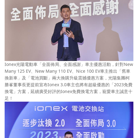
Ionex光陽電動車「全面佈局、全面感謝」車主優惠活動，針對New
Many 125 EV、New Many 110 EV、Nice 100 EV車主推出「舊車
換新車」及「電池買斷」兩大換購升級震撼優惠方案，光陽集團柯
勝峯董事長更提前宣布Ionex 3.0車主也將有超級優惠的「2023免費
換電」方案，延續廣受好評的Ionex免費換電方案，寵愛車主誠意十
足！