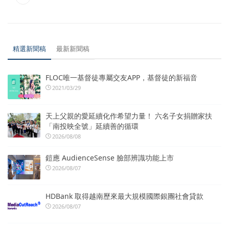
精選新聞稿
最新新聞稿
FLOC唯一基督徒專屬交友APP，基督徒的新福音
2021/03/29
天上父親的愛延續化作希望力量！ 六名子女捐贈家扶
「南投映全號」延續善的循環
2026/08/08
鎧應 AudienceSense 臉部辨識功能上市
2026/08/07
HDBank 取得越南歷來最大規模國際銀團社會貸款
2026/08/07