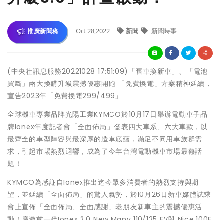
Oct 28,2022
新聞
新聞時事
推廣新聞稿
(中央社訊息服務20221028 17:51:09)「舊車換新車」、「電池
買斷」兩大換購升級震撼優惠開跑 「免費換電」方案精神延續，
宣告2023年「免費換電299/499」
全球機車專業品牌光陽工業KYMCO於10月17日舉辦電動車子品
牌Ionex年度記者會「全面佈局」發表四大車系、六大車款，以
最齊全的車型陣容與最深厚的造車底蘊，滿足不同用車族群需
求，引起市場熱烈迴響，成為了今年台灣電動機車市場最熱話
題！
KYMCO為感謝自Ionex推出迄今眾多消費者的熱烈支持與期
望，並延續「全面佈局」的驚人氣勢，於10月26日新車媒體試乘
會上宣佈「全面佈局、全面感謝」老朋友新車主的震撼優惠活
動！廣邀前一代Ionex 2.0 New Many 110/125 EV與 Nice 100E