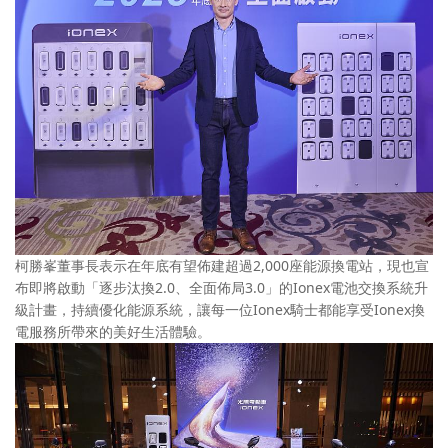
柯勝峯董事長表示在年底有望佈建超過2,000座能源換電站，現也宣
布即將啟動「逐步汰換2.0、全面佈局3.0」的Ionex電池交換系統升
級計畫，持續優化能源系統，讓每一位Ionex騎士都能享受Ionex換
電服務所帶來的美好生活體驗。