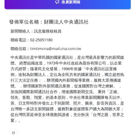
推廣新聞稿
發佈單位名稱：財團法人中央通訊社
新聞聯絡人：訊息服務核稿員
聯絡電話：02-25051180
聯絡信箱：
timtimcna@mail.cna.com.tw
中央通訊社是中華民國的國家通訊社，是台灣最具影響力的新聞媒
體。 經歷組織改造，1973年中央社改組為股份有限公司，以企業
方式經營；隨著民主化發展，1996年依據「中央通訊社設置條
例」改制為財團法人，定位為全民共有的國家通訊社，獨立超然執
行三大法定任務： ．辦理國內外新聞報導業務，服務大眾傳播媒
體。 ．辦理國家對外新聞通訊業務，促進國際對台灣之瞭解。 ．
加強與國際新聞通訊社合作，增進國際新聞交流。 秉持「正確、
領先、客觀、翔實」的基本原則，中央社專業新聞團隊每天以中、
英、日文即時對外發出上千則新聞、照片、圖表、影音與資訊，是
台灣唯一多語文新聞媒體，服務對象從媒體客戶擴大為閱聽大眾；
從台灣民眾延伸至全球僑胞與讀者，充分扮演「台灣之眼，世界之
窗」。