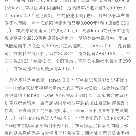
列、S系列可折抵20,000元，同時加上舊車回收金最高15,000元
(依照不同車型提供不同補助)，最高購車折抵可達35,000元！
2. Ionex 2.0「電池買斷」空前優惠限時倒數： 針對既有車主提
供電池買斷，今年底前限時優惠價只要3,000元/顆 (原價5,000
元)，加贈專屬充電座 (市價5,710元)，為讓Ionex前代車主也有
機會享受全新3.0系列優異好評車款，體驗美好換電服務，更加
碼贈送購車折抵金15,000元共三大優惠。 ．Ionex 3.0 「免費換
電」方案精神再延伸，宣告2023年「免費換電299/499」： 官
方公告2023「免費換電」全面優惠，單顆電池機種免費換電299
元、雙顆電池機種免費換電499元！
「最深厚的造車底蘊」Ionex 3.0 全新車款試乘活動好評不斷！
Ionex光陽電動車舉辦為期兩天的新車試乘體驗，也收到媒體好
評與盛讚！Ionex i-One Air被評為十分輕量、非常適合做為代
步車或都會騎乘，更有超越同級輕型車款的極佳避震回彈感受；
作為「最高續航力的白牌電動車」i-One Fly不僅擁有優秀續航
力，強力的加速感也讓人印象深刻、全新暴龍系列 S6 Rex與S7
Rex騎乘體驗與油車動能十分相近，加速穩定沒有暴衝問題，優
良的懸吊系統更是有效提升了騎乘感受；而性能全面升級旗艦機