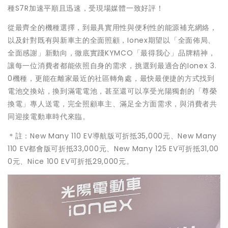
種S7R加速平順且迅速，受現場媒體一致好評！
從最齊全的機種選擇，到最具實用性與便利性的能源補充網絡，
以及針對既有與新車主的全面照顧，Ionex期望以「全面佈局、
全面感謝」新動向，徹底實踐KYMCO「最得我心」品牌精神，
讓每一位消費者都能依照自身的需求，挑選到最適合的Ionex 3.
0機種，更能在離家最近的社區轉角處，最快最便捷的方式找到
電池交換站，換到滿電電池，甚至還可以享受光陽獨創的「尊榮
換電」專人送電，完全照顧車主、滿足全方面需求，與消費者共
同迎接電動車時代來臨。
＊註：New Many 110 EV導航版可折抵35,000元、New Many
110 EV都會版可折抵33,000元、New Many 125 EV可折抵31,00
0元、Nice 100 EV可折抵29,000元。