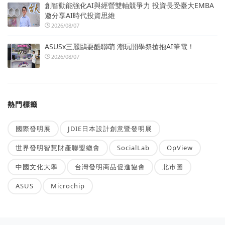
創智動能強化AI與經營雙軸競爭力 投資長受臺大EMBA
邀分享AI時代投資思維
2026/08/07
ASUSx三麗鷗耍酷聯萌 潮玩開學祭搶抱AI筆電！
2026/08/07
熱門標籤
國際發明展
JDIE日本設計創意暨發明展
世界發明智慧財產聯盟總會
SocialLab
OpView
中國文化大學
台灣發明商品促進協會
北市圖
ASUS
Microchip