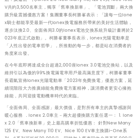
V共約3,500名車主，獨享「舊車換新車」、「電池買斷」兩大換
購升級震撼優惠方案！集團董事長柯勝峯表示：「讓每一位Ione
x騎士都能享受最新一代Ionex換電服務所帶來的美好生活體驗，
逐步汰換2.0、全面佈局3.0的Ionex電池交換系統升級計畫將於2
023年底正式啟動」。柯勝峯董事長表示，Ionex光陽電動車是
「人性出發的電車哲學」，所推動的每一步，都是站在消費者的
角度來出發。
在今年底即將達成全台超過2,000座Ionex 3.0電池交換站，以及
維持引以為傲的99%換電滿電率用戶最高滿意度下，柯勝峯董事
長霸氣宣佈Ionex光陽電動車「2023年免費換電」優惠方案，延
續現階段大力推廣綠能免費換電方案精神，讓消費者更安心擁抱
綠能，共同迎接電動機車時代的來臨。
「全面佈局、全面感謝」最大價值，是對所有車主的真摯感謝與
暖心服務 ．Ionex 2.0車主－兩大超優換購方案任選一： 1. Ione
x 2.0「舊車換新車」史上最高購車折抵優惠： 針對New Many
125 EV、New Many 110 EV、Nice 100 EV車主換購i-One系