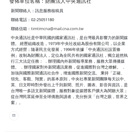
發佈單位名稱：財團法人中央通訊社
新聞聯絡人：訊息服務核稿員
聯絡電話：02-25051180
聯絡信箱：
timtimcna@mail.cna.com.tw
中央通訊社是中華民國的國家通訊社，是台灣最具影響力的新聞媒
體。 經歷組織改造，1973年中央社改組為股份有限公司，以企業
方式經營；隨著民主化發展，1996年依據「中央通訊社設置條
例」改制為財團法人，定位為全民共有的國家通訊社，獨立超然執
行三大法定任務： ．辦理國內外新聞報導業務，服務大眾傳播媒
體。 ．辦理國家對外新聞通訊業務，促進國際對台灣之瞭解。 ．
加強與國際新聞通訊社合作，增進國際新聞交流。 秉持「正確、
領先、客觀、翔實」的基本原則，中央社專業新聞團隊每天以中、
英、日文即時對外發出上千則新聞、照片、圖表、影音與資訊，是
台灣唯一多語文新聞媒體，服務對象從媒體客戶擴大為閱聽大眾；
從台灣民眾延伸至全球僑胞與讀者，充分扮演「台灣之眼，世界之
窗」。