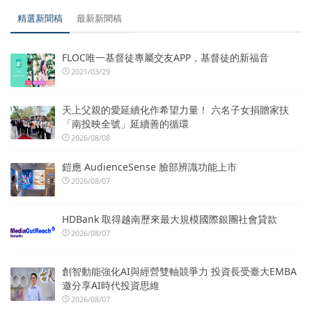
精選新聞稿
最新新聞稿
FLOC唯一基督徒專屬交友APP，基督徒的新福音
2021/03/29
天上父親的愛延續化作希望力量！ 六名子女捐贈家扶
「南投映全號」延續善的循環
2026/08/08
鎧應 AudienceSense 臉部辨識功能上市
2026/08/07
HDBank 取得越南歷來最大規模國際銀團社會貸款
2026/08/07
創智動能強化AI與經營雙軸競爭力 投資長受臺大EMBA
邀分享AI時代投資思維
2026/08/07