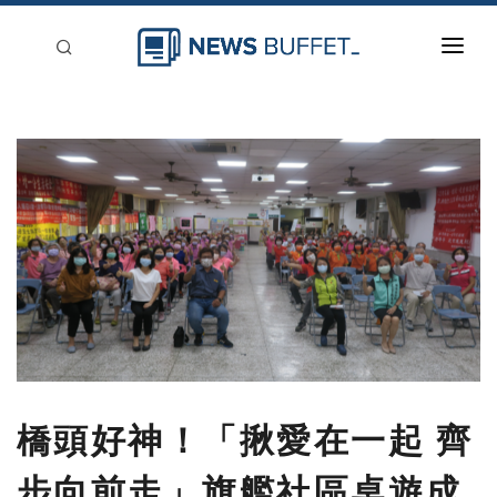
回到首頁
新聞稿分類
登入
刊登
橋頭好神！「揪愛在一起 齊
步向前走」旗艦社區桌遊成