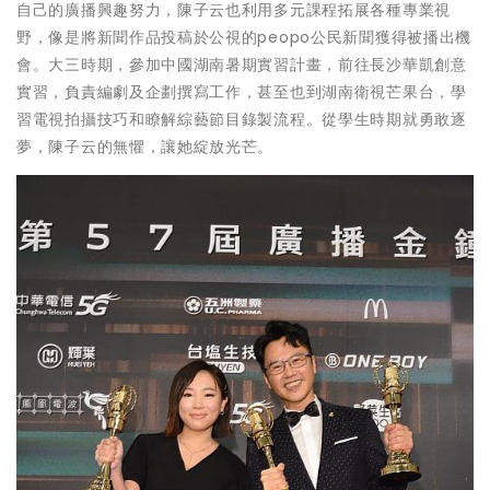
自己的廣播興趣努力，陳子云也利用多元課程拓展各種專業視
野，像是將新聞作品投稿於公視的peopo公民新聞獲得被播出機
會。大三時期，參加中國湖南暑期實習計畫，前往長沙華凱創意
實習，負責編劇及企劃撰寫工作，甚至也到湖南衛視芒果台，學
習電視拍攝技巧和瞭解綜藝節目錄製流程。從學生時期就勇敢逐
夢，陳子云的無懼，讓她綻放光芒。