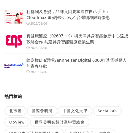
社群觸及會變，品牌入口要掌握在自己手上：
Cloudmax 匯智推出 .tw／.台灣網域限時優惠
2026/08/06
真健康醫療（02697.HK）與天津具身智能創新中心達成
戰略合作 共建具身智能醫療產業生態
2026/08/06
陳嘉樺Ella選擇Sennheiser Digital 6000打造震撼動人
的青春狂歡
2026/08/06
熱門標籤
北市圖
國際發明展
中國文化大學
SocialLab
OpView
世界發明智慧財產聯盟總會