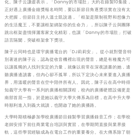
化。陳子云謙虛表示，「Danny的市場肚」大約在錄製10集後，
正好遇上廣播金鐘獎報名時間，要以新節目角逐獎項實在沒有太
大把握，但節目主持人溫士凱說過，「框架是限制視野和想像力
的生活魔王，不要讓框架綁架你的生命力」，所以陳子云與團隊
跳出框架盡情揮灑客家文化精彩，也讓「Danny的市場肚」打破
語言隔閡，突破框架拿下獎項。
陳子云同時也是環宇廣播電台的「DJ莉莉安」。從小就對聲音特
別著迷的陳子云，認為從收音機裡出現的聲音，總是有種魔力可
以讓孤獨的人找到安定的力量，就像以前常在深夜讀書的她，邊
聽廣播邊讀書，但內心卻不孤單，所以下定決心未來要進入廣播
界，用溫暖的聲音在空中陪伴所有人。因此，陳子云在高中時得
知義守大學有一系列的廣播相關課程，校內的廣播硬體設備更是
南部首屈一指，於是她以義守大學大傳系為目標，在高中升大學
時順利進入到義大就讀，也開啟了她的廣播路。
大學時期積極參加學校廣播節目錄製學習廣播錄音工作；在學校
老師安排下前往商業電台培訓與實習，在學期間直接與業界接
軌，這些學習經驗成為在電台工作的重要養分。在大傳系除了朝