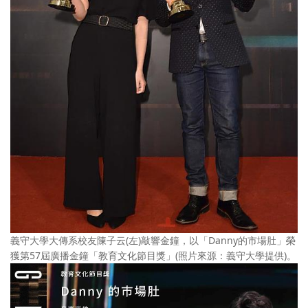
義守大學大傳系校友陳子云(左)敲響金鐘，以「Danny的市場肚」榮
獲第57屆廣播金鐘「教育文化節目獎」(照片來源：義守大學提供)。