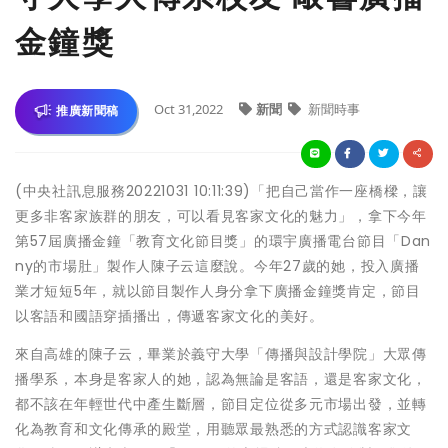
金鐘獎
Oct 31,2022
新聞
新聞時事
推廣新聞稿
(中央社訊息服務20221031 10:11:39)「把自己當作一座橋樑，讓
更多非客家族群的朋友，可以看見客家文化的魅力」，拿下今年
第57屆廣播金鐘「教育文化節目獎」的環宇廣播電台節目「Dan
ny的市場肚」製作人陳子云這麼說。今年27歲的她，投入廣播
業才短短5年，就以節目製作人身分拿下廣播金鐘獎肯定，節目
以客語和國語穿插播出，傳遞客家文化的美好。
來自高雄的陳子云，畢業於義守大學「傳播與設計學院」大眾傳
播學系，本身是客家人的她，認為無論是客語，還是客家文化，
都不該在年輕世代中產生斷層，節目定位從多元市場出發，並轉
化為教育和文化傳承的殿堂，用聽眾最熟悉的方式認識客家文