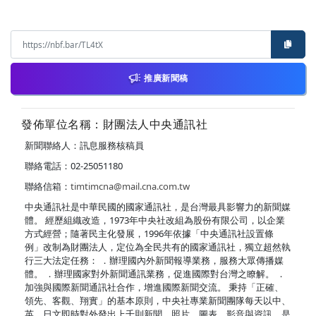
推廣新聞稿
發佈單位名稱：財團法人中央通訊社
新聞聯絡人：訊息服務核稿員
聯絡電話：02-25051180
聯絡信箱：
timtimcna@mail.cna.com.tw
中央通訊社是中華民國的國家通訊社，是台灣最具影響力的新聞媒
體。 經歷組織改造，1973年中央社改組為股份有限公司，以企業
方式經營；隨著民主化發展，1996年依據「中央通訊社設置條
例」改制為財團法人，定位為全民共有的國家通訊社，獨立超然執
行三大法定任務： ．辦理國內外新聞報導業務，服務大眾傳播媒
體。 ．辦理國家對外新聞通訊業務，促進國際對台灣之瞭解。 ．
加強與國際新聞通訊社合作，增進國際新聞交流。 秉持「正確、
領先、客觀、翔實」的基本原則，中央社專業新聞團隊每天以中、
英、日文即時對外發出上千則新聞、照片、圖表、影音與資訊，是