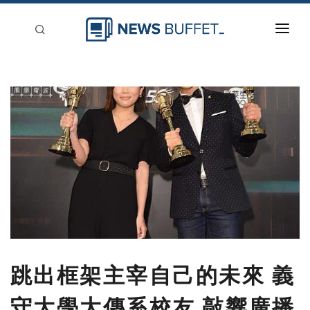
回到首頁
新聞稿分類
登入
刊登
跳出框架主宰自己的未來 義
守大學大傳系校友 敲響廣播