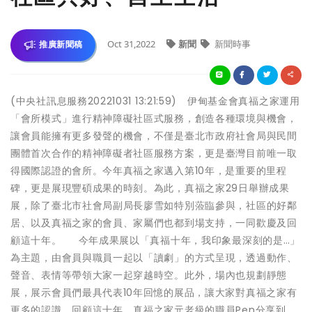
Oct 31,2022
新聞
新聞時事
推廣新聞稿
(中央社訊息服務20221031 13:21:59) 伊甸基金會真福之家運用
「會所模式」進行精神障礙社區式服務，創造各種環境與機會，
讓會員能擁有更多發聲的機會，不僅是臺北市政府社會局與民間
團體首次合作的精神障礙者社區服務方案，更是臺灣目前唯一取
得國際認證的會所。今年真福之家邁入第10年，是重要的里程
碑，更是展現豐碩成果的時刻。為此，真福之家29日舉辦成果
展，除了臺北市社會局副局長廖雪如特別蒞臨參與，社區的好鄰
居、以及真福之家的會員、家屬們也都到場支持，一同歡慶及回
顧這十年。 今年成果展以「真福十年，我印象最深刻的是…」
為主題，由會員與職員一起以「讀劇」的方式呈現，透過動作、
聲音、表情等帶領大家一起穿越時空。此外，場內也規劃靜態
展，展示會員們最具代表10年回憶的展品，讓大家對真福之家有
更多的認識。回顧這十年，真福之家元老級的職員Pen分享到，