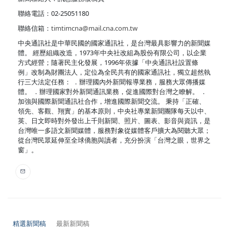
聯絡電話：02-25051180
聯絡信箱：
timtimcna@mail.cna.com.tw
中央通訊社是中華民國的國家通訊社，是台灣最具影響力的新聞媒
體。 經歷組織改造，1973年中央社改組為股份有限公司，以企業
方式經營；隨著民主化發展，1996年依據「中央通訊社設置條
例」改制為財團法人，定位為全民共有的國家通訊社，獨立超然執
行三大法定任務： ．辦理國內外新聞報導業務，服務大眾傳播媒
體。 ．辦理國家對外新聞通訊業務，促進國際對台灣之瞭解。 ．
加強與國際新聞通訊社合作，增進國際新聞交流。 秉持「正確、
領先、客觀、翔實」的基本原則，中央社專業新聞團隊每天以中、
英、日文即時對外發出上千則新聞、照片、圖表、影音與資訊，是
台灣唯一多語文新聞媒體，服務對象從媒體客戶擴大為閱聽大眾；
從台灣民眾延伸至全球僑胞與讀者，充分扮演「台灣之眼，世界之
窗」。
精選新聞稿
最新新聞稿