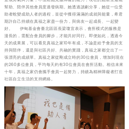
幫助、陪伴其他會員度過發病期。她透過讀劇分享，她從一位受
助者蛻變成助人者的過程，並從中獲得滿滿的成就與能量，希君
期許自己持續在真福之家盡一份力，與病友一起成長、一起變
好。 伊甸基金會臺北區區長梁瓊宜表示，會所模式的服務是
漫長的，需配合會員的腳步，才能共好同行。即便如此，透過今
天的成果展，可以看見真福之家10年有成，不論是給予會員的支
持與陪伴，還是與社區共好、共融的實踐，真福之家都交出了一
張漂亮的成績單。真福之家從剛成立時的30位會員，增加到現在
的260多位會員，平均每天約有30位會員在會所活動。相信未來
十年，真福之家仍會攜手會員一起努力，持續為精神障礙者打造
社區自立生活的支持網絡。