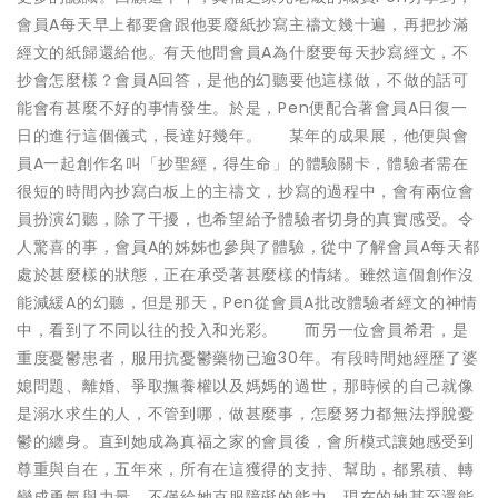
會員A每天早上都要會跟他要廢紙抄寫主禱文幾十遍，再把抄滿
經文的紙歸還給他。有天他問會員A為什麼要每天抄寫經文，不
抄會怎麼樣？會員A回答，是他的幻聽要他這樣做，不做的話可
能會有甚麼不好的事情發生。於是，Pen便配合著會員A日復一
日的進行這個儀式，長達好幾年。 某年的成果展，他便與會
員A一起創作名叫「抄聖經，得生命」的體驗關卡，體驗者需在
很短的時間內抄寫白板上的主禱文，抄寫的過程中，會有兩位會
員扮演幻聽，除了干擾，也希望給予體驗者切身的真實感受。令
人驚喜的事，會員A的姊姊也參與了體驗，從中了解會員A每天都
處於甚麼樣的狀態，正在承受著甚麼樣的情緒。雖然這個創作沒
能減緩A的幻聽，但是那天，Pen從會員A批改體驗者經文的神情
中，看到了不同以往的投入和光彩。 而另一位會員希君，是
重度憂鬱患者，服用抗憂鬱藥物已逾30年。有段時間她經歷了婆
媳問題、離婚、爭取撫養權以及媽媽的過世，那時候的自己就像
是溺水求生的人，不管到哪，做甚麼事，怎麼努力都無法掙脫憂
鬱的纏身。直到她成為真福之家的會員後，會所模式讓她感受到
尊重與自在，五年來，所有在這獲得的支持、幫助，都累積、轉
變成勇氣與力量，不僅給她克服障礙的能力，現在的她甚至還能