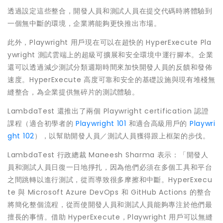
透過設定這些整合，開發人員和測試人員在提交代碼時將體驗到
一個無中斷的環境，企業將能夠更快推出市場。
此外，Playwright 用戶現在可以在超快的 HyperExecute Pla
ywright 測試雲端上的超級可擴展和安全環境中運行腳本。企業
還可以透過減少測試分類週期時間來加快開發人員的反饋和發佈
速度。HyperExecute 高度可靠和安全的基礎設施與現有堆棧無
縫整合，為企業提供無碎片的測試體驗。
LambdaTest 還推出了兩個 Playwright certification 認證
課程（適合初學者的
Playwright 101
和適合高級用戶的
Playwri
ght 102
），以幫助開發人員／測試人員獲得跟上框架的步伐。
LambdaTest 行政總裁
Maneesh Sharma
表示：「開發人
員和測試人員日復一日地掙扎，因為他們必須在多個工具和平台
之間跳轉以進行測試，從而導致很多摩擦和中斷。HyperExecu
te 與 Microsoft Azure DevOps 和 GitHub Actions 的整合
將簡化整個流程，從而使開發人員和測試人員能夠專注於他們最
擅長的事情。借助 HyperExecute，Playwright 用戶可以無縫