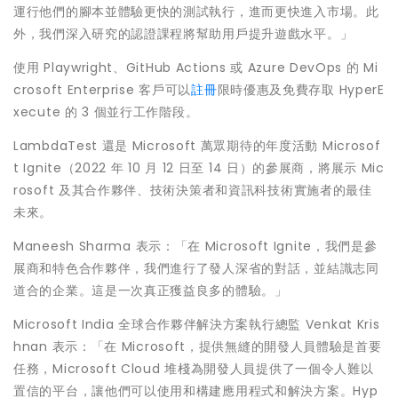
運行他們的腳本並體驗更快的測試執行，進而更快進入市場。此
外，我們深入研究的認證課程將幫助用戶提升遊戲水平。」
使用 Playwright、GitHub Actions 或 Azure DevOps 的 Mi
crosoft Enterprise 客戶可以
註冊
限時優惠及免費存取 HyperE
xecute 的 3 個並行工作階段。
LambdaTest 還是 Microsoft 萬眾期待的年度活動 Microsof
t Ignite（2022 年 10 月 12 日至 14 日）的參展商，將展示 Mic
rosoft 及其合作夥伴、技術決策者和資訊科技術實施者的最佳
未來。
Maneesh Sharma
表示：「在 Microsoft Ignite，我們是參
展商和特色合作夥伴，我們進行了發人深省的對話，並結識志同
道合的企業。這是一次真正獲益良多的體驗。」
Microsoft India 全球合作夥伴解決方案執行總監
Venkat Kris
hnan
表示：「在 Microsoft，提供無縫的開發人員體驗是首要
任務，Microsoft Cloud 堆棧為開發人員提供了一個令人難以
置信的平台，讓他們可以使用和構建應用程式和解決方案。Hyp