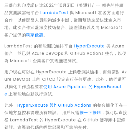
三藩市和印度諾伊達
2022年10月31日
/美通社/ -- 領先的持續
品質測試雲端平台
LambdaTest
與 Microsoft 在各方面進行
合作，以使開發人員能夠減少中斷，從而幫助企業快速進入市
場。此次合作涵蓋深度技術整合、認證課程以及向 Microsoft
客戶提供的
獨家優惠
。
LambdaTest 的智能測試編排平台
HyperExecute
與 Azure
整合，並已與 Azure DevOps 和 GitHub Actions 整合，以便
為 Microsoft 企業客戶實現無縫測試。
用戶現在可以在 HyperExecute 上觸發測試編排，而無需對 Az
ure DevOps 上的 CI/CD 設定進行任何更改。此外，他們還可
以簡化工作流程並在
使用 Azure Pipelines 的 HyperExecut
e
上智能地自動執行測試。
此外，
HyperExecute 與h GitHub Ac
tions
的整合簡化了在一
個地方監控和管理所有錯誤。 用戶只需
按一下按鈕
，就可以直接
從 LambdaTest 的 HyperExecute 在 GitHub 儲存庫中記錄
錯誤。這導致代碼的輕鬆部署和可靠的交付。