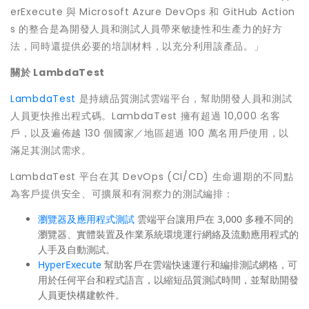
erExecute 與 Microsoft Azure DevOps 和 GitHub Action
s 的整合是為開發人員和測試人員帶來敏捷性和生產力的好方
法，同時還提供必要的培訓材料，以充分利用該產品。」
關於
LambdaTest
LambdaTest
是持續品質測試雲端平台，幫助開發人員和測試
人員更快推出程式碼。LambdaTest 擁有超過 10,000 名客
戶，以及遍佈越 130 個國家／地區超過 100 萬名用戶使用，以
滿足其測試需求。
LambdaTest 平台在其 DevOps (CI/CD) 生命週期的不同點
為客戶提供安全、可擴展和有洞察力的測試編排：
瀏覽器及應用程式測試
雲端平台讓用戶在 3,000 多種不同的
瀏覽器、實體裝置及作業系統環境運行網絡及流動應用程式的
人手及自動測試。
HyperExecute
幫助客戶在雲端快速運行和編排測試網格，可
用於任何平台和程式語言，以縮短品質測試時間，並幫助開發
人員更快構建軟件。