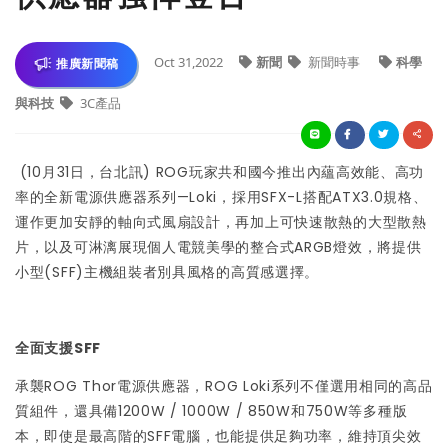
Oct 31,2022
新聞
新聞時事
科學
推廣新聞稿
與科技
3C產品
(10月31日，台北訊) ROG玩家共和國今推出內蘊高效能、高功
率的全新電源供應器系列—Loki，採用SFX-L搭配ATX3.0規格、
運作更加安靜的軸向式風扇設計，再加上可快速散熱的大型散熱
片，以及可淋漓展現個人電競美學的整合式ARGB燈效，將提供
小型(SFF)主機組裝者別具風格的高質感選擇。
全面支援SFF
承襲ROG Thor電源供應器，ROG Loki系列不僅選用相同的高品
質組件，還具備1200W / 1000W / 850W和750W等多種版
本，即使是最高階的SFF電腦，也能提供足夠功率，維持頂尖效