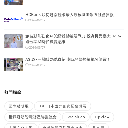
HDBank 取得越南歷來最大規模國際銀團社會貸款
2026/08/07
創智動能強化AI與經營雙軸競爭力 投資長受臺大EMBA
邀分享AI時代投資思維
2026/08/07
ASUSx三麗鷗耍酷聯萌 潮玩開學祭搶抱AI筆電！
2026/08/07
熱門標籤
國際發明展
JDIE日本設計創意暨發明展
世界發明智慧財產聯盟總會
SocialLab
OpView
中國文化大學
台灣發明商品促進協會
北市圖