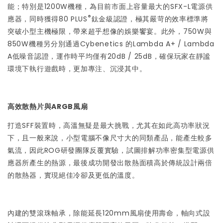
能；特別是1200W機種，為目前市面上容量最大的SFX-L電源供
®
應器，同時獲得80 PLUS
鈦金級認證，極其嚴苛的效率標準將
突破小型主機極限，帶來超乎想像的娛樂饗宴。此外，750W與
850W機種另分別通過Cybenetics 的Lambda A+ / Lambda
A低噪音認證，運作時平均僅有20dB / 25dB，確保玩家在靜謐
環境下執行遊戲時，更加專注、沉浸其中。
高效散熱片與ARGB風扇
打造SFF裝置時，高溫無疑是最大挑戰，尤其在如此高功率狀況
下，且一般來說，小型電腦不像尺寸大的同類產品，能產生較多
氣流，因此ROG研發團隊反覆實驗，試圖排解功率密集型電源供
應器所產生的熱源，最後成功開發出散熱面積高於傳統設計兩倍
的散熱器，實現絕佳冷卻及更低的溫度。
內建的雙滾珠軸承，除能延長120mm風扇使用壽命，軸向式設