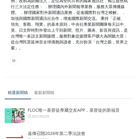
例」改制為財團法人，定位為全民共有的國家通訊社，獨立超然執
行三大法定任務： ．辦理國內外新聞報導業務，服務大眾傳播媒
體。 ．辦理國家對外新聞通訊業務，促進國際對台灣之瞭解。 ．
加強與國際新聞通訊社合作，增進國際新聞交流。 秉持「正確、
領先、客觀、翔實」的基本原則，中央社專業新聞團隊每天以中、
英、日文即時對外發出上千則新聞、照片、圖表、影音與資訊，是
台灣唯一多語文新聞媒體，服務對象從媒體客戶擴大為閱聽大眾；
從台灣民眾延伸至全球僑胞與讀者，充分扮演「台灣之眼，世界之
窗」。
精選新聞稿
最新新聞稿
FLOC唯一基督徒專屬交友APP，基督徒的新福音
2021/03/29
遠傳召開2026年第二季法說會