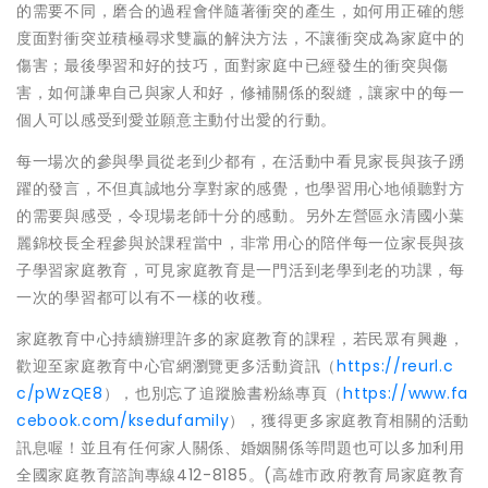
的需要不同，磨合的過程會伴隨著衝突的產生，如何用正確的態
度面對衝突並積極尋求雙贏的解決方法，不讓衝突成為家庭中的
傷害；最後學習和好的技巧，面對家庭中已經發生的衝突與傷
害，如何謙卑自己與家人和好，修補關係的裂縫，讓家中的每一
個人可以感受到愛並願意主動付出愛的行動。
每一場次的參與學員從老到少都有，在活動中看見家長與孩子踴
躍的發言，不但真誠地分享對家的感覺，也學習用心地傾聽對方
的需要與感受，令現場老師十分的感動。另外左營區永清國小葉
麗錦校長全程參與於課程當中，非常用心的陪伴每一位家長與孩
子學習家庭教育，可見家庭教育是一門活到老學到老的功課，每
一次的學習都可以有不一樣的收穫。
家庭教育中心持續辦理許多的家庭教育的課程，若民眾有興趣，
歡迎至家庭教育中心官網瀏覽更多活動資訊（
https://reurl.c
c/pWzQE8
），也別忘了追蹤臉書粉絲專頁（
https://www.fa
cebook.com/ksedufamily
），獲得更多家庭教育相關的活動
訊息喔！並且有任何家人關係、婚姻關係等問題也可以多加利用
全國家庭教育諮詢專線412-8185。(高雄市政府教育局家庭教育