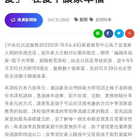
Oct 31,2022
新聞
新聞時事
推廣新聞稿
(中央社訊息服務20221031 15:04:46)家庭教育中心為了促進家
人間的情感交流，提升家人主動付出愛的觀念，辦理「編織幸福
家-親子共學愛」親職教育課程，結合社區及學校資源，從今年5
月至10月共辦理6場次，服務數十個家庭，並於10月29日在左營
區永清國小圓滿落幕。
本課程共有六個單元，邀請參加台灣師範大學培訓之種子老師擔
任本課程講師，透過繪本故事、影片欣賞、活動、實務經驗分享
等多元的方式，讓家長及孩子可以在活潑有趣的方式中學習家庭
教育的知能。課程循序漸進的幫助學員建立家的觀念，首先認識
家是由愛為基礎建立的，並了解每一個生命都是寶貴且需要珍惜
的；再者讓學員覺察家庭中的愛無所不在，除了發現愛也要將愛
與感謝即時說出口；並學習在家人關係中父母與孩子面對家庭時