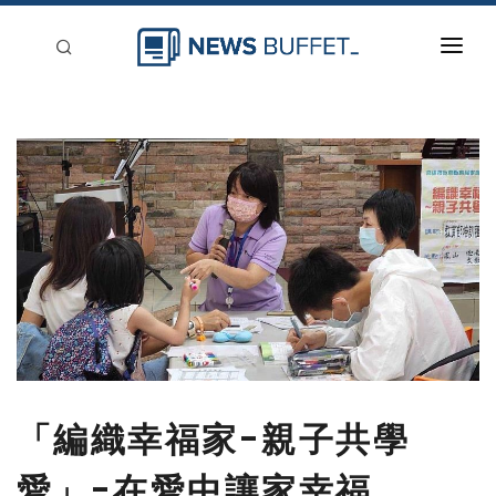
回到首頁
新聞稿分類
登入
刊登
「編織幸福家-親子共學
愛」-在愛中讓家幸福