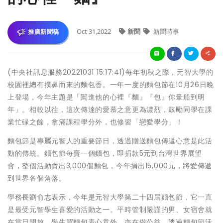
Oct 31,2022
新聞
新聞時事
推廣新聞稿
(中央社訊息服務20221031 15:17:41)每年初秋之際，元智大學的
校園裡總有撲鼻而來的麵包香。一年一度的麵包節在10月26日晚
上登場，今年主題是「闖進他的心裡『麵』『包』你暈船到明
年」。相較以往，這次傳達的愛慕之意更為濃烈，鼓勵同學在課
業忙碌之餘，拿滿課程學分外，也修習「戀愛學分」！
麵包節是專屬元智人的重要節日，透過贈送麵包傳遞心意是此活
動的傳統。麵包節每賣一個麵包，即捐款5元到台灣世界展望
會，整個活動賣出3,000個麵包，今年捐出15,000元，將愛傳遞
到世界各個角落。
學務長劉俞志表示，今年是元智大學第二十四屆麵包節，它一直
是最受元智學生喜愛的活動之一。平時管制嚴謹的男、女宿舍就
在當日開放，學生買麵包表心意外，亦在做公益。透過麵包節活