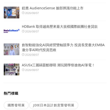
鎧應 AudienceSense 臉部辨識功能上市
2026/08/07
HDBank 取得越南歷來最大規模國際銀團社會貸款
2026/08/07
創智動能強化AI與經營雙軸競爭力 投資長受臺大EMBA
邀分享AI時代投資思維
2026/08/07
ASUSx三麗鷗耍酷聯萌 潮玩開學祭搶抱AI筆電！
2026/08/07
熱門標籤
國際發明展
JDIE日本設計創意暨發明展