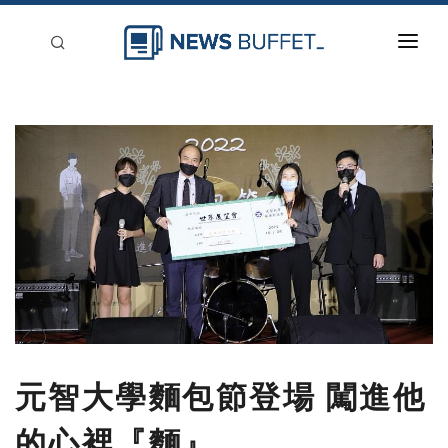
回到首頁
新聞稿分類
登入
刊登
元智大學麵包節登場 闖進他
的心裡『麵』