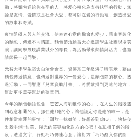
動，將麵包送給你在乎的人，將愛心轉化為支持扶弱的行動，無
論是友情、愛情或是社會大愛，都可以在愛的行動裡，創造出愛
的故事和奇蹟。
疫情阻礙人與人的交流，使表達心意的機會也變少，藉由客製化
的麵包，傳達不同情誼。麵包節活動當天亦邀請學生社團現場表
演，讓同學展現課業以外的專長，為活動帶來熱情與活力，也邀
請師長一起同樂。
元智大學學生宿舍自治會會長、資傳系三年級洪子晴表示，藉由
麵包傳遞情意，也傳遞對世界的一份愛心，是麵包節的核心。透
過活動，一同響應「兒童資助計畫」，將愛散播到更遠的地方，
幫助更多需要幫助的孩童們。
今年的麵包物語包含「芒芒人海乳獲你的心」，在人生的階段遇
到心意相通的人，抓住他/她的心，讓他認定你是他的唯一，是
件相當幸運的事情；「甜甜一抹微笑，好想茶到你IG」，快快使
出殺手鐧-甜美、陽光的笑容融化對方的心吧！在互相了解的階
段，透過文字、行動巧巧傳達心意，讓對方「巧巧酪入你的圈