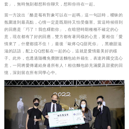
套」，無時無刻都想和你聊天，想和你待在一起。
當一方說出「酪是莓有對象可以在一起嗎」這一句話時，曖昧的
氛圍達到最高點，心情一定是既期待又怕受傷害。當這時候得到
的回應是「巧了！我也糬歡你」，在暗戀時期種種不確定的心
意，現在都有了好的回應，雙方都有著同樣的心意，要相信「愛
情來了，什麼都擋不住！」最後「歐疼QQ甜死你」，黑糖甜滋
滋的話語，配上QQ想黏在一起的心，這就是愛情最美好的樣
子。此外，也透過隨機免費贈送麵包給外籍生，表達跨國交流心
意，一同將愛傳遞給身邊所有人！相信麵包節充滿愛及甜蜜的回
憶，深刻留在所有同學心中。