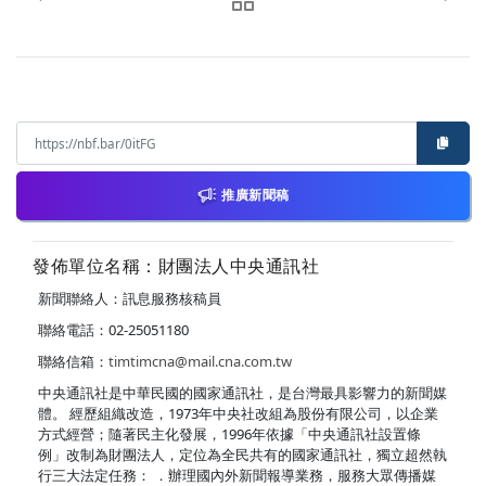
推廣新聞稿
發佈單位名稱：財團法人中央通訊社
新聞聯絡人：訊息服務核稿員
聯絡電話：02-25051180
聯絡信箱：
timtimcna@mail.cna.com.tw
中央通訊社是中華民國的國家通訊社，是台灣最具影響力的新聞媒
體。 經歷組織改造，1973年中央社改組為股份有限公司，以企業
方式經營；隨著民主化發展，1996年依據「中央通訊社設置條
例」改制為財團法人，定位為全民共有的國家通訊社，獨立超然執
行三大法定任務： ．辦理國內外新聞報導業務，服務大眾傳播媒