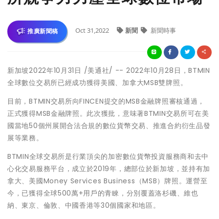
Oct 31,2022
新聞
新聞時事
推廣新聞稿
新加坡
2022年10月31日
/美通社/ --
2022年10月28日，BTMIN
全球數位交易所已經成功獲得美國、加拿大MSB雙牌照。
目前，BTMIN交易所向FINCEN提交的MSB金融牌照審核通過，
正式獲得MSB金融牌照。此次獲批，意味著BTMIN交易所可在美
國當地50個州展開合法合規的數位貨幣交易、推進合約衍生品發
展等業務。
BTMIN全球交易所是行業頂尖的加密數位貨幣投資服務商和去中
心化交易服務平台，成立於2019年，總部位於新加坡，並持有加
拿大、美國Money Services Business（MSB）牌照。運營⾄
今，已獲得全球500萬+用戶的⻘睞，分別覆蓋洛杉磯、維也
納、東京、倫敦、中國⾹港等30個國家
和地區
。