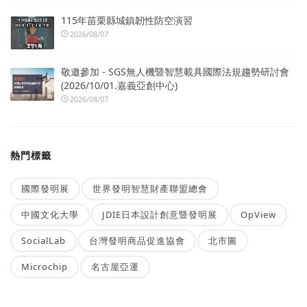
115年苗栗縣城鎮韌性防空演習
2026/08/07
敬邀參加 - SGS無人機暨智慧載具國際法規趨勢研討會
(2026/10/01.嘉義亞創中心)
2026/08/07
熱門標籤
國際發明展
世界發明智慧財產聯盟總會
中國文化大學
JDIE日本設計創意暨發明展
OpView
SocialLab
台灣發明商品促進協會
北市圖
Microchip
名古屋亞運