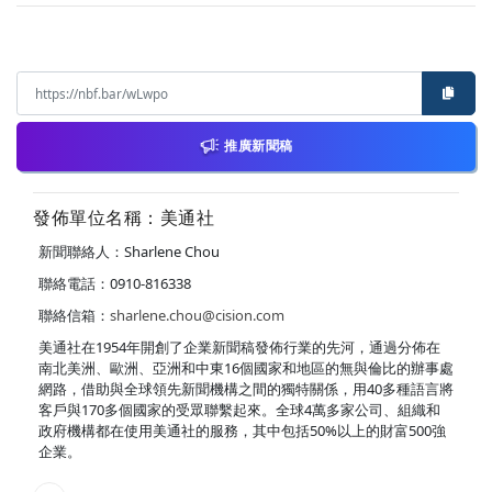
推廣新聞稿
發佈單位名稱：美通社
新聞聯絡人：Sharlene Chou
聯絡電話：0910-816338
聯絡信箱：
sharlene.chou@cision.com
美通社在1954年開創了企業新聞稿發佈行業的先河，通過分佈在
南北美洲、歐洲、亞洲和中東16個國家和地區的無與倫比的辦事處
網路，借助與全球領先新聞機構之間的獨特關係，用40多種語言將
客戶與170多個國家的受眾聯繫起來。全球4萬多家公司、組織和
政府機構都在使用美通社的服務，其中包括50%以上的財富500強
企業。