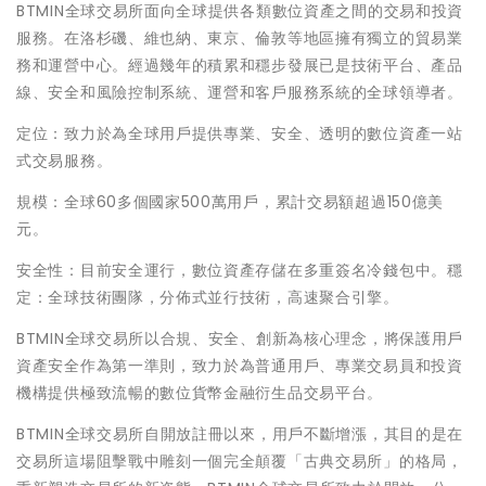
BTMIN全球交易所面向全球提供各類數位資產之間的交易和投資
服務。在洛杉磯、維也納、東京、倫敦等地區擁有獨立的貿易業
務和運營中心。經過幾年的積累和穩步發展已是技術平台、產品
線、安全和風險控制系統、運營和客戶服務系統的全球領導者。
定位：致力於為全球用戶提供專業、安全、透明的數位資產一站
式交易服務。
規模：全球60多個國家500萬用戶，累計交易額超過150億美
元。
安全性：目前安全運行，數位資產存儲在多重簽名冷錢包中。穩
定：全球技術團隊，分佈式並行技術，高速聚合引擎。
BTMIN全球交易所以合規、安全、創新為核心理念，將保護⽤戶
資產安全作為第⼀準則，致力於為普通用戶、專業交易員和投資
機構提供極致流暢的數位貨幣金融衍生品交易平台。
BTMIN全球交易所自開放註冊以來，用戶不斷增漲，其目的是在
交易所這場阻擊戰中雕刻一個完全顛覆
「
古典交易所
」
的格局，