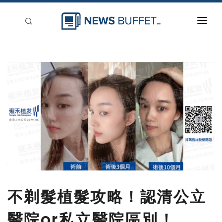
回到首頁
新聞稿分類
登入
刊登
不剃髮植髮攻略！認清公立
醫院or私立醫院區別！