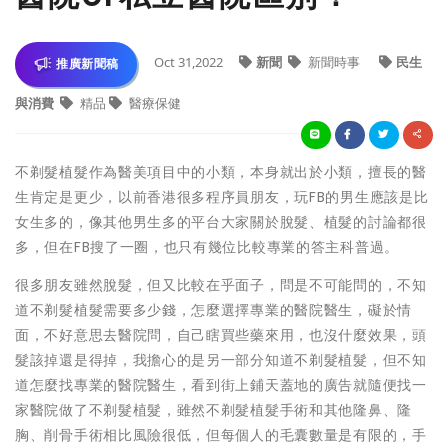
Oct 31,2022
新聞
新聞時事
民生
推廣新聞稿
與消費
精品
醫療保健
不剃髮植髮作為醫美項目中的小類，本身就出於小類，擅長的醫
生肯定是更少，以前香港很多程序員朋友，玩FB的男生應該是比
女生多的，像其他男生多的平台大家關於脫髮、植髮的討論都很
多，但在FB搜了一圈，也只有幾位比較專業的答主科普過。
很多朋友雖然脫髮，但又比較在乎面子，問是不可能問的，不知
道不剃髮植髮需要多少錢，怎麼選擇專業的醫院醫生，礙於情
面，不好意思去醫院問，自己瞎買些藥來用，也沒什麼效果，頭
髮該掉還是得掉，我擔心的是另一部分知道不剃髮植髮，但不知
道怎麼找專業的醫院醫生，看到街上鋪天蓋地的廣告就隨便找一
家醫院做了不剃髮植髮，雖然不剃髮植髮手術和其他隆鼻、隆
胸、削骨手術相比風險很低，但每個人的毛囊數量是有限的，手