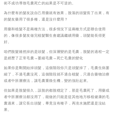
術不成功導致毛囊死亡的結果是不可逆的。
為什麼有的髮友說自己用藥就有效果，脫落的頭髮長了出來，有
的髮友藥用了很多種，還是沒什麼用？
用藥和植髮不是兩種方法，很多情況下這兩種方式是聯合使用
的，像很多髮友做完植髮醫生會建議繼續用藥，頭髮能長得更
好。
咱們脫髮雖然掉的是頭髮，但深層變的是毛囊，脫髮的過程一定
是經歷了正常毛囊→萎縮毛囊→死亡毛囊的變化
如果你是剛開始掉頭髮，這個階段你只是頭髮掉了，毛囊生病萎
縮了，不過毛囊沒死，這個階段就不適合植髮，只適合藥物治療
或者中胚層療法，讓毛囊重煥生機，變的強壯起來。
但如果是脫髮很久，該脫的都脫穩定了，那是毛囊死了，用藥或
者中胚層療法都沒用了，能做的只能是從其他地方移植健康的毛
囊過來，讓它長出頭髮，畢竟沒有種子，再澆水施肥還是沒結
果。