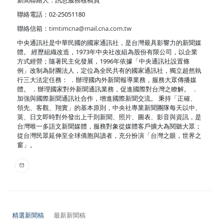
聯絡電話：02-25051180
聯絡信箱：
timtimcna@mail.cna.com.tw
中央通訊社是中華民國的國家通訊社，是台灣最具影響力的新聞媒
體。 經歷組織改造，1973年中央社改組為股份有限公司，以企業
方式經營；隨著民主化發展，1996年依據「中央通訊社設置條
例」改制為財團法人，定位為全民共有的國家通訊社，獨立超然執
行三大法定任務： ．辦理國內外新聞報導業務，服務大眾傳播媒
體。 ．辦理國家對外新聞通訊業務，促進國際對台灣之瞭解。 ．
加強與國際新聞通訊社合作，增進國際新聞交流。 秉持「正確、
領先、客觀、翔實」的基本原則，中央社專業新聞團隊每天以中、
英、日文即時對外發出上千則新聞、照片、圖表、影音與資訊，是
台灣唯一多語文新聞媒體，服務對象從媒體客戶擴大為閱聽大眾；
從台灣民眾延伸至全球僑胞與讀者，充分扮演「台灣之眼，世界之
窗」。
精選新聞稿
最新新聞稿