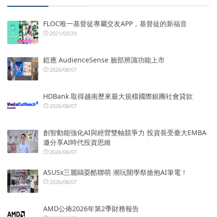
FLOC唯一基督徒專屬交友APP，基督徒的新福音
2021/03/29
鎧應 AudienceSense 臉部辨識功能上市
2026/08/07
HDBank 取得越南歷來最大規模國際銀團社會貸款
2026/08/07
創智動能強化AI與經營雙軸競爭力 投資長受臺大EMBA
邀分享AI時代投資思維
2026/08/07
ASUSx三麗鷗耍酷聯萌 潮玩開學祭搶抱AI筆電！
2026/08/07
AMD公佈2026年第2季財務報告