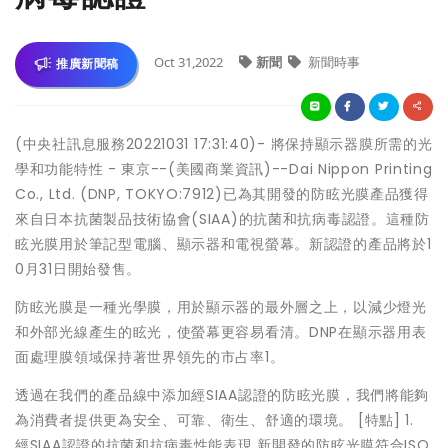
Oct 31,2022
新聞
新聞時事
推廣新聞稿
(中央社訊息服務20221031 17:31:40)- 將保持顯示器膜所需的光
學和功能特性 - 東京--(美國商業資訊)--Dai Nippon Printing
Co., Ltd. (DNP, TOKYO:7912)已為其開發的防眩光膜產品獲得
來自日本抗菌製品技術協會(SIAA)的抗菌和抗病毒認證。這種防
眩光膜用於筆記型電腦、顯示器和電視螢幕。新認證的產品將於1
0月31日開始發售。
防眩光膜是一種光學膜，用於顯示器的最外層之上，以減少燈光
和外部光線產生的眩光，使螢幕更容易看清。DNP在顯示器用表
面處理膜領域保持著世界領先的市占率1。
透過在我們的產品線中添加經SIAA認證的防眩光膜，我們將能夠
為消費者提供更為安全、可靠、衛生、舒適的環境。 [特點] 1.
經SIAA認證的抗菌和抗病毒性能表現 新開發的防眩光膜符合ISO