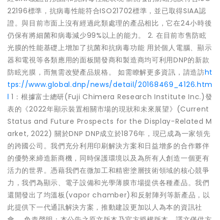
22196標準，抗病毒性能符合ISO21702標準，並已取得SIAA認
證。與目前市面上沒有經過此類處理的產品相比，它在24小時後
仍保有將細菌和病毒減少99%以上的能力。 2. 在目前市售防眩
光膜的性能基礎上增加了抗菌和抗病毒功能 用於個人電腦、顯示
器和電視等各類應用的面板開發商和製造商均可利用DNP的新款
防眩光膜，而無需改變產品規格。 如需瞭解更多資訊，請造訪
ht
tps://www.global.dnp/news/detail/20168469_4126.htm
l
1：根據富士總研(Fuji Chimera Research Institute Inc.)發
表的《2022年顯示裝置相關市場的現狀和未來展望》(Current
Status and Future Prospects for the Display-Related M
arket, 2022) 關於DNP DNP成立於1876年，現已成為一家領先
的跨國公司。我們充分利用印刷解決方案和日益增多的合作夥伴
的優勢來締造新商機，同時保護環境以及為所有人創造一個更有
活力的世界。憑藉我們在微加工和精密塗層技術領域的核心競爭
力，我們為顯示、電子設備和光學薄膜市場提供各種產品。我們
還開發出了均溫板(vapor chamber)和反射陣列等新產品，以
此提供下一代通訊解決方案，推動建設更加以人為本的資訊社
會。 免責聲明：本公告之原文版本乃官方授權版本。譯文僅供方