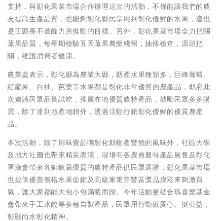
支持，與彰化果菜市場合作辦理這次的活動，不僅能讓我們的農
友提高生產品質，也能夠彰化縣民享用到彰化優鮮的水果，這也
是王縣長不遺餘力所推動的目標。另外，彰化果菜市場全力把關
蔬果品質，每星期檢驗五天蔬果農藥殘留，抽樣檢查，源頭把
關，維護消費者健康。
農業處表示，彰化縣為農業大縣，縣產水果種類多，巨峰葡萄、
紅龍果、白柚、芭樂等水果都是彰化非常優質的農產品，縣府此
次邀請民眾品嘗試吃，推廣在地優質農特產品，鼓勵民眾多多購
買，除了達到地產地銷外，透過活動行銷彰化優鮮的優質農產
品。
本次活動，除了用味覺品嚐彰化縣物產豐饒的風味外，社區大學
及地方社團也帶來精采表演，現場有各農會農特產品展售及彰化
區漁會帶來各鄉鎮最優質的農特產品供民眾選購，彰化果菜市場
也提供優惠價格水果促銷及高級家電等豐富獎品摸彩來刺激買
氣，讓大家都能大包小包滿載而歸。今年活動更結合瑪喜樂基金
會帶來手工水餃等多種自製產品，民眾用行動做愛心、挺公益，
彰顯尚水彰化精神。