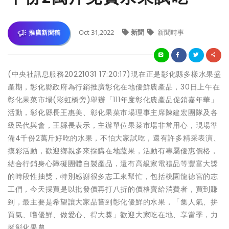
Oct 31,2022
新聞
新聞時事
推廣新聞稿
(中央社訊息服務20221031 17:20:17)現在正是彰化縣多樣水果盛
產期，彰化縣政府為行銷推廣彰化在地優鮮農產品，30日上午在
彰化果菜市場(彩虹橋旁)舉辦「111年度彰化農產品促銷嘉年華」
活動，彰化縣長王惠美、彰化果菜市場理事主席陳建宏團隊及各
級民代與會，王縣長表示，主辦單位果菜市場非常用心，現場準
備4千份2萬斤好吃的水果，不怕大家試吃，還有許多精采表演、
摸彩活動，歡迎鄉親多來採購在地蔬果，活動有專屬優惠價格，
結合行銷身心障礙團體自製產品，還有高級家電禮品等豐富大獎
的時段性抽獎，特別感謝很多志工來幫忙，包括桃園龍德宮的志
工們，今天採買是以批發價再打八折的價格賣給消費者，買到賺
到，最主要是希望讓大家品嘗到彰化優鮮的水果，「集人氣、拚
買氣、嚐優鮮、做愛心、得大獎」歡迎大家吃在地、享當季，力
挺彰化果農。