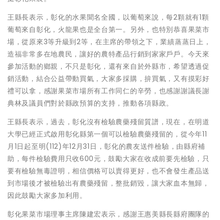
王縣長表示，彰化的水果聞名全國，以葡萄來說，每2顆就有1顆
葡萄來自彰化，火龍果也是全台第一。另外，也特別恭喜果菜市
場，從原來3等升級到2等，在主席的帶領之下，業績蒸蒸日上，
造福非常多在地農民，讓好的農特產品行銷到家家戶戶。今天來
參加活動的鄉親，不只是彰化，還有來自於外縣市，希望透過促
銷活動，結合公益帶動買氣，大家多採購，拚買氣，又有摸彩好
禮可以拿，感謝果菜市場所有工作同仁的辛勞，也感謝謝議長謝
典林及議員們對於縣政預算的支持，推動各項縣政。
王縣長表示，過去，彰化沒有檢驗農藥殘留質譜，現在，在明道
大學已經正式啟用彰化縣第一個可以檢驗農藥殘留的，從今年11
月1日起至明(112)年12月31日，彰化的農友送件檢驗，由縣府補
助，每件檢驗費用只收600元，鼓勵大家在收成前要先檢驗，只
要有檢驗無毒證明，相信價格可以賣得更好，也不會發生產品送
到市場後才被檢驗出有農藥殘留，整批銷毀，讓大家血本無歸，
因此鼓勵大家多加利用。
彰化果菜市場理事主席陳建宏表示，感謝王惠美縣長縣府團隊的