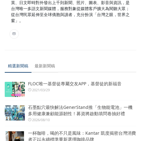
英、日文即時對外發出上千則新聞、照片、圖表、影音與資訊，是
台灣唯一多語文新聞媒體，服務對象從媒體客戶擴大為閱聽大眾；
從台灣民眾延伸至全球僑胞與讀者，充分扮演「台灣之眼，世界之
窗」。
精選新聞稿
最新新聞稿
FLOC唯一基督徒專屬交友APP，基督徒的新福音
2021/03/29
石墨點穴最快解法GenerStand推「生物能電池」一機
多用健康兼顧能源韌性！募資將啟動填問卷抽好禮
2026/08/10
一杯咖啡，喝的不只是風味：Kantar 凱度揭密台灣消費
者正以永續標準重新選擇咖啡品牌