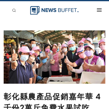
回到首頁
新聞稿分類
登入
刊登
彰化縣農產品促銷嘉年華 4
千份2萬斤免費水果試吃