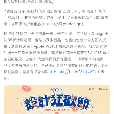
10%點數回饋(最高回饋100點)！
7號會員日 有.好日加入有.設計好友 立領 500元折價金！ 加入
「有.設計 LINE官方帳號」好友，於11月7日發送有.設計500折價
金，立即享有折價優惠(LINE ID搜尋@udesign)。
1111設計狂歡節－全年僅此一檔，優惠開跑！ 有.設計uDesign全
站88折活動期間，也祭出眾多新品，包含由悠遊卡官方正式授
權，通勤族必備！Apple Watch防水悠遊卡錶帶、放鬆肩頸好
利器——紅砭石溫感按摩儀、募資破百萬——初芳宇ECLIPSE Set
茶器組以及一次解決清潔馬桶的所有困擾——潔癖刷等熱銷商
品，皆享有優惠折扣，喜愛設計選物的朋友絕對不能錯過。更多
活動詳情，請見有.設計網站 (
https://bit.ly/3sGvvTJ
) 查
詢。