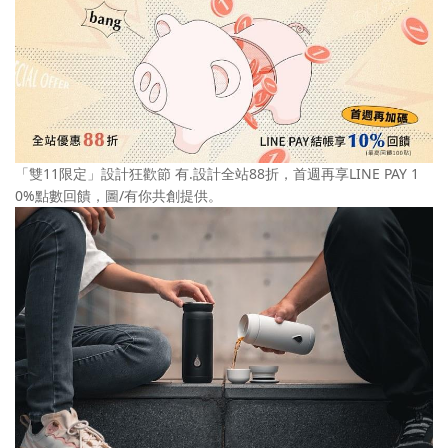
「雙11限定」設計狂歡節 有.設計全站88折，首週再享LINE PAY 1
0%點數回饋，圖/有你共創提供。