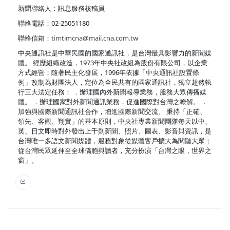
新聞聯絡人：訊息服務核稿員
聯絡電話：02-25051180
聯絡信箱：
timtimcna@mail.cna.com.tw
中央通訊社是中華民國的國家通訊社，是台灣最具影響力的新聞媒
體。 經歷組織改造，1973年中央社改組為股份有限公司，以企業
方式經營；隨著民主化發展，1996年依據「中央通訊社設置條
例」改制為財團法人，定位為全民共有的國家通訊社，獨立超然執
行三大法定任務： ．辦理國內外新聞報導業務，服務大眾傳播媒
體。 ．辦理國家對外新聞通訊業務，促進國際對台灣之瞭解。 ．
加強與國際新聞通訊社合作，增進國際新聞交流。 秉持「正確、
領先、客觀、翔實」的基本原則，中央社專業新聞團隊每天以中、
英、日文即時對外發出上千則新聞、照片、圖表、影音與資訊，是
台灣唯一多語文新聞媒體，服務對象從媒體客戶擴大為閱聽大眾；
從台灣民眾延伸至全球僑胞與讀者，充分扮演「台灣之眼，世界之
窗」。