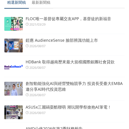
精選新聞稿
最新新聞稿
FLOC唯一基督徒專屬交友APP，基督徒的新福音
2021/03/29
鎧應 AudienceSense 臉部辨識功能上市
2026/08/07
HDBank 取得越南歷來最大規模國際銀團社會貸款
2026/08/07
創智動能強化AI與經營雙軸競爭力 投資長受臺大EMBA
邀分享AI時代投資思維
2026/08/07
ASUSx三麗鷗耍酷聯萌 潮玩開學祭搶抱AI筆電！
2026/08/07
AMD公佈2026年第2季財務報告