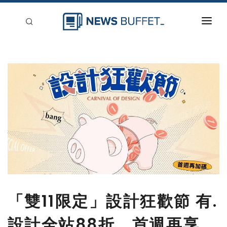
回到首頁
新聞稿分類
登入
刊登
「雙11限定」設計狂歡節 有.
設計全站88折，首週再享