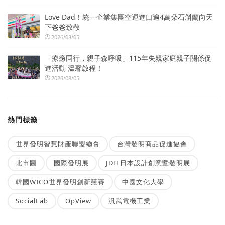
Love Dad！統一企業集團空運進口逾4萬朵石斛蘭向天
下爸爸致敬
2026/08/05
「療癒同行，親子森呼吸」115年失親家庭親子關係促
進活動 溫馨啟程！
2026/08/05
熱門標籤
世界發明智慧財產聯盟總會
台灣發明商品促進協會
北市圖
國際發明展
JDIE日本設計創意暨發明展
韓國WICO世界發明創新競賽
中國文化大學
SocialLab
OpView
汎武電機工業