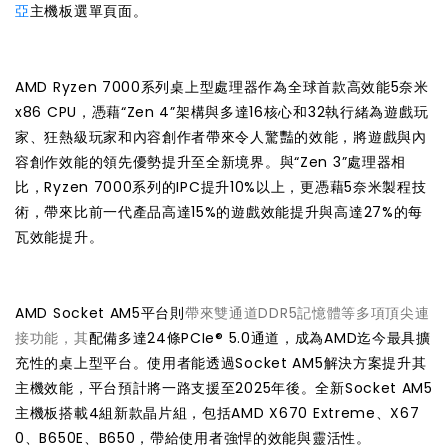
亞
主機板選單頁面。
AMD Ryzen 7000系列桌上型處理器作為全球首款高效能5奈米
x86 CPU，憑藉“Zen 4”架構與多達16核心和32執行緒為遊戲玩
家、狂熱級玩家和內容創作者帶來令人驚豔的效能，將遊戲與內
容創作效能的領先優勢提升至全新境界。與“Zen 3”處理器相
比，Ryzen 7000系列的IPC提升10%以上，更憑藉5奈米製程技
術，帶來比前一代產品高達15%的遊戲效能提升與高達27%的每
瓦效能提升。
AMD Socket AM5平台則
帶來雙通道DDR5記憶體等多項頂尖連
接功能，其
配備多達24條PCIe® 5.0通道，成為AMD迄今最具擴
充性的桌上型平台。使用者能透過Socket AM5解決方案提升其
主機效能，平台預計將一路支援至2025年後。全新Socket AM5
主機板搭載4組新款晶片組，包括AMD X670 Extreme、X67
0、B650E、B650，帶給使用者強悍的效能與靈活性。