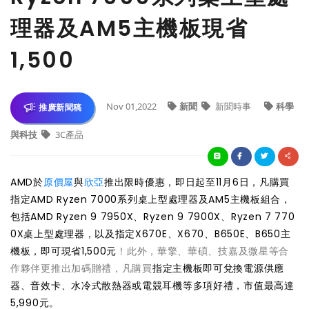
理器及AM5主機板現省
1,500
Nov 01,2022
新聞
新聞時事
科學
推廣新聞稿
與科技
3C產品
AMD於
原價屋
與
欣亞
推出限時優惠，即日起至11月6日，凡購買
指定AMD Ryzen 7000系列桌上型處理器及AM5主機板組合，
包括AMD Ryzen 9 7950X、Ryzen 9 7900X、Ryzen 7 770
0X桌上型處理器，以及指定X670E、X670、B650E、B650主
機板，即可現省1,500元
！此外，華擎、華碩、技嘉及微星等合
作夥伴更推出加碼贈禮，凡購買
指定主機板即可兌換電源供應
器、音效卡、水冷式散熱器或電競耳機等多項好禮，市值最高達
5,990元。